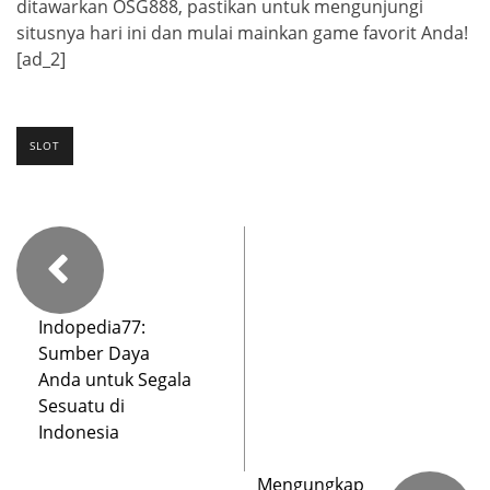
ditawarkan OSG888, pastikan untuk mengunjungi
situsnya hari ini dan mulai mainkan game favorit Anda!
[ad_2]
SLOT
Indopedia77:
Sumber Daya
Anda untuk Segala
Sesuatu di
Indonesia
Mengungkap