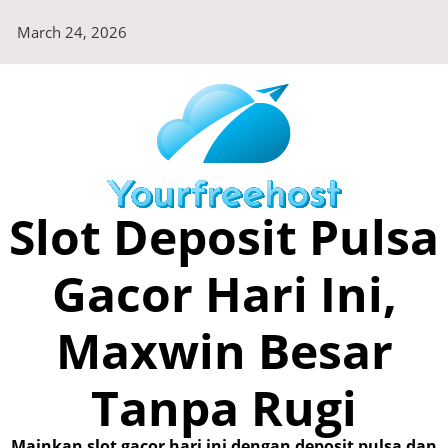
Skip
March 24, 2026
to
content
Slot Deposit Pulsa
Gacor Hari Ini,
Maxwin Besar
Tanpa Rugi
Mainkan slot gacor hari ini dengan deposit pulsa dan