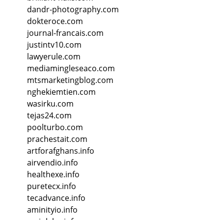
dandr-photography.com
dokteroce.com
journal-francais.com
justintv10.com
lawyerule.com
mediamingleseaco.com
mtsmarketingblog.com
nghekiemtien.com
wasirku.com
tejas24.com
poolturbo.com
prachestait.com
artforafghans.info
airvendio.info
healthexe.info
puretecx.info
tecadvance.info
aminityio.info