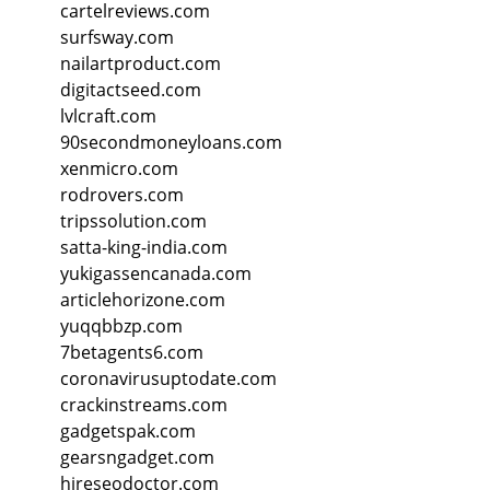
cartelreviews.com
surfsway.com
nailartproduct.com
digitactseed.com
lvlcraft.com
90secondmoneyloans.com
xenmicro.com
rodrovers.com
tripssolution.com
satta-king-india.com
yukigassencanada.com
articlehorizone.com
yuqqbbzp.com
7betagents6.com
coronavirusuptodate.com
crackinstreams.com
gadgetspak.com
gearsngadget.com
hireseodoctor.com