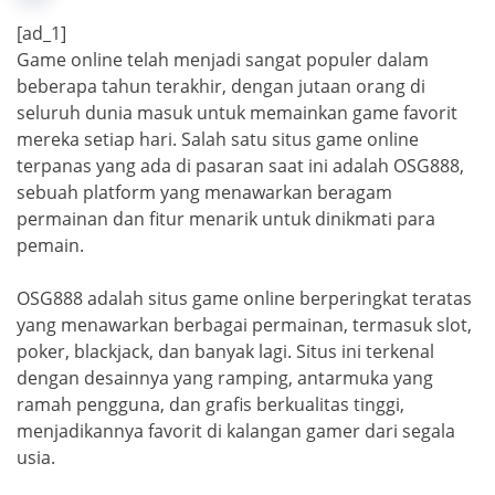
[ad_1]
Game online telah menjadi sangat populer dalam
beberapa tahun terakhir, dengan jutaan orang di
seluruh dunia masuk untuk memainkan game favorit
mereka setiap hari. Salah satu situs game online
terpanas yang ada di pasaran saat ini adalah OSG888,
sebuah platform yang menawarkan beragam
permainan dan fitur menarik untuk dinikmati para
pemain.
OSG888 adalah situs game online berperingkat teratas
yang menawarkan berbagai permainan, termasuk slot,
poker, blackjack, dan banyak lagi. Situs ini terkenal
dengan desainnya yang ramping, antarmuka yang
ramah pengguna, dan grafis berkualitas tinggi,
menjadikannya favorit di kalangan gamer dari segala
usia.