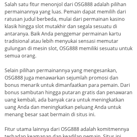
Salah satu fitur menonjol dari OSG888 adalah pilihan
permainannya yang luas. Pemain dapat memilih dari
ratusan judul berbeda, mulai dari permainan kasino
klasik hingga slot mutakhir dan segala sesuatu di
antaranya. Baik Anda penggemar permainan kartu
tradisional atau lebih menyukai sensasi memutar
gulungan di mesin slot, OSG888 memiliki sesuatu untuk
semua orang.
Selain pilihan permainannya yang mengesankan,
OSG888 juga menawarkan sejumlah promosi dan
bonus menarik untuk dimanfaatkan para pemain. Dari
bonus sambutan hingga putaran gratis dan penawaran
uang kembali, ada banyak cara untuk meningkatkan
uang Anda dan meningkatkan peluang Anda untuk
menang besar saat bermain di situs ini.
Fitur utama lainnya dari OSG888 adalah komitmennya
terhadap keamanan dan keadilan pemain. Situs ini