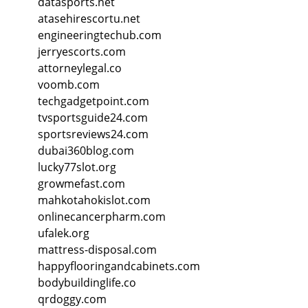
datasports.net
atasehirescortu.net
engineeringtechub.com
jerryescorts.com
attorneylegal.co
voomb.com
techgadgetpoint.com
tvsportsguide24.com
sportsreviews24.com
dubai360blog.com
lucky77slot.org
growmefast.com
mahkotahokislot.com
onlinecancerpharm.com
ufalek.org
mattress-disposal.com
happyflooringandcabinets.com
bodybuildinglife.co
qrdoggy.com