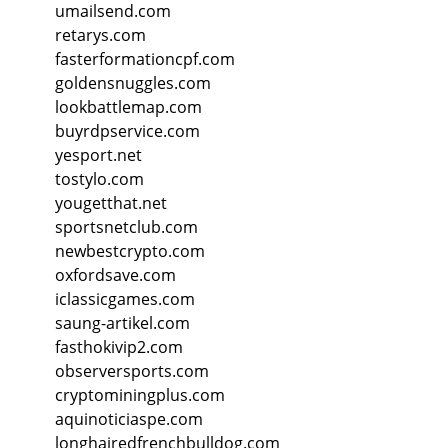
umailsend.com
retarys.com
fasterformationcpf.com
goldensnuggles.com
lookbattlemap.com
buyrdpservice.com
yesport.net
tostylo.com
yougetthat.net
sportsnetclub.com
newbestcrypto.com
oxfordsave.com
iclassicgames.com
saung-artikel.com
fasthokivip2.com
observersports.com
cryptominingplus.com
aquinoticiaspe.com
longhairedfrenchbulldog.com