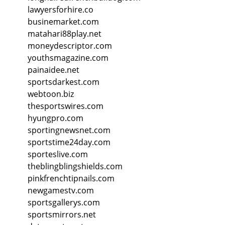
lawyersforhire.co
businemarket.com
matahari88play.net
moneydescriptor.com
youthsmagazine.com
painaidee.net
sportsdarkest.com
webtoon.biz
thesportswires.com
hyungpro.com
sportingnewsnet.com
sportstime24day.com
sporteslive.com
theblingblingshields.com
pinkfrenchtipnails.com
newgamestv.com
sportsgallerys.com
sportsmirrors.net