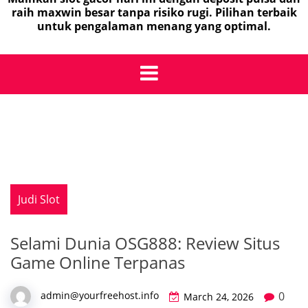
raih maxwin besar tanpa risiko rugi. Pilihan terbaik
untuk pengalaman menang yang optimal.
Judi Slot
Selami Dunia OSG888: Review Situs
Game Online Terpanas
0
admin@yourfreehost.info
March 24, 2026