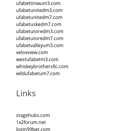
ufabettinwum3.com
ufabetunitedm3.com
ufabetunitedm7.com
ufabetuskedm7.com
ufabetutoredm3.com
ufabetutoredm7.com
ufabetvalleyum3.com
veloxview.com
westufabetm3.com
whiskeybrothersllc.com
wildufabetum7.com
Links
stagehubs.com
1x2forum.net
login99bet.com