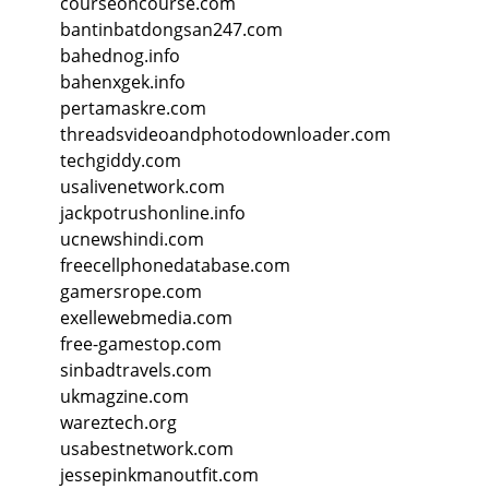
courseoncourse.com
bantinbatdongsan247.com
bahednog.info
bahenxgek.info
pertamaskre.com
threadsvideoandphotodownloader.com
techgiddy.com
usalivenetwork.com
jackpotrushonline.info
ucnewshindi.com
freecellphonedatabase.com
gamersrope.com
exellewebmedia.com
free-gamestop.com
sinbadtravels.com
ukmagzine.com
wareztech.org
usabestnetwork.com
jessepinkmanoutfit.com