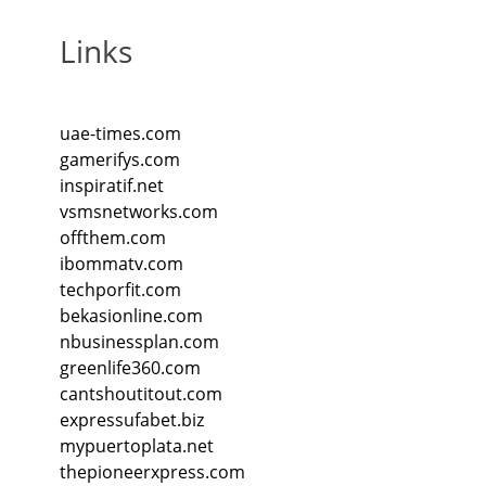
Links
uae-times.com
gamerifys.com
inspiratif.net
vsmsnetworks.com
offthem.com
ibommatv.com
techporfit.com
bekasionline.com
nbusinessplan.com
greenlife360.com
cantshoutitout.com
expressufabet.biz
mypuertoplata.net
thepioneerxpress.com