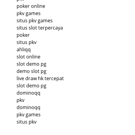
poker online
pkv games
situs pkv games
situs slot terpercaya
poker
situs pkv
ahliqq
slot online
slot demo pg
demo slot pg
live draw hk tercepat
slot demo pg
dominoqq
pkv
dominoqq
pkv games
situs pkv