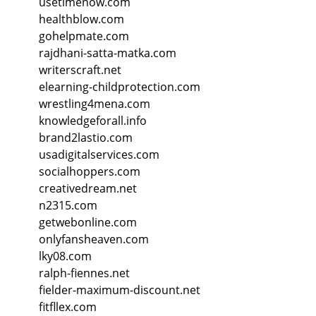
usetimenow.com
healthblow.com
gohelpmate.com
rajdhani-satta-matka.com
writerscraft.net
elearning-childprotection.com
wrestling4mena.com
knowledgeforall.info
brand2lastio.com
usadigitalservices.com
socialhoppers.com
creativedream.net
n2315.com
getwebonline.com
onlyfansheaven.com
lky08.com
ralph-fiennes.net
fielder-maximum-discount.net
fitfllex.com