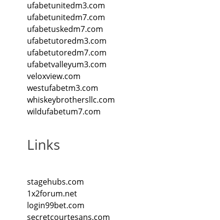
ufabetunitedm3.com
ufabetunitedm7.com
ufabetuskedm7.com
ufabetutoredm3.com
ufabetutoredm7.com
ufabetvalleyum3.com
veloxview.com
westufabetm3.com
whiskeybrothersllc.com
wildufabetum7.com
Links
stagehubs.com
1x2forum.net
login99bet.com
secretcourtesans.com