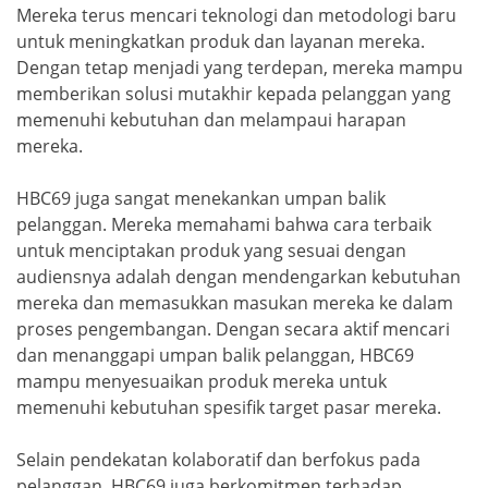
Mereka terus mencari teknologi dan metodologi baru
untuk meningkatkan produk dan layanan mereka.
Dengan tetap menjadi yang terdepan, mereka mampu
memberikan solusi mutakhir kepada pelanggan yang
memenuhi kebutuhan dan melampaui harapan
mereka.
HBC69 juga sangat menekankan umpan balik
pelanggan. Mereka memahami bahwa cara terbaik
untuk menciptakan produk yang sesuai dengan
audiensnya adalah dengan mendengarkan kebutuhan
mereka dan memasukkan masukan mereka ke dalam
proses pengembangan. Dengan secara aktif mencari
dan menanggapi umpan balik pelanggan, HBC69
mampu menyesuaikan produk mereka untuk
memenuhi kebutuhan spesifik target pasar mereka.
Selain pendekatan kolaboratif dan berfokus pada
pelanggan, HBC69 juga berkomitmen terhadap