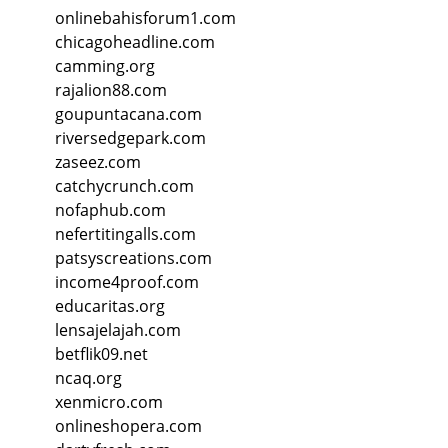
onlinebahisforum1.com
chicagoheadline.com
camming.org
rajalion88.com
goupuntacana.com
riversedgepark.com
zaseez.com
catchycrunch.com
nofaphub.com
nefertitingalls.com
patsyscreations.com
income4proof.com
educaritas.org
lensajelajah.com
betflik09.net
ncaq.org
xenmicro.com
onlineshopera.com