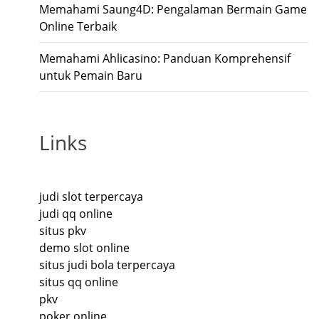
Memahami Saung4D: Pengalaman Bermain Game
Online Terbaik
Memahami Ahlicasino: Panduan Komprehensif
untuk Pemain Baru
Links
judi slot terpercaya
judi qq online
situs pkv
demo slot online
situs judi bola terpercaya
situs qq online
pkv
poker online