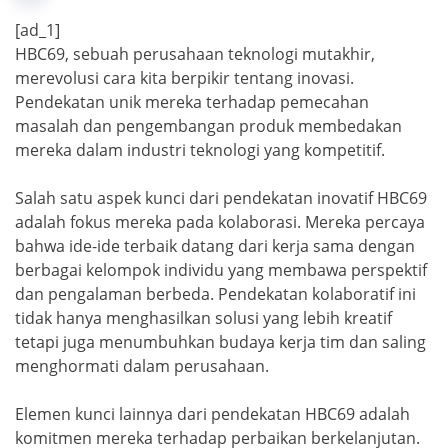
[ad_1]
HBC69, sebuah perusahaan teknologi mutakhir,
merevolusi cara kita berpikir tentang inovasi.
Pendekatan unik mereka terhadap pemecahan
masalah dan pengembangan produk membedakan
mereka dalam industri teknologi yang kompetitif.
Salah satu aspek kunci dari pendekatan inovatif HBC69
adalah fokus mereka pada kolaborasi. Mereka percaya
bahwa ide-ide terbaik datang dari kerja sama dengan
berbagai kelompok individu yang membawa perspektif
dan pengalaman berbeda. Pendekatan kolaboratif ini
tidak hanya menghasilkan solusi yang lebih kreatif
tetapi juga menumbuhkan budaya kerja tim dan saling
menghormati dalam perusahaan.
Elemen kunci lainnya dari pendekatan HBC69 adalah
komitmen mereka terhadap perbaikan berkelanjutan.