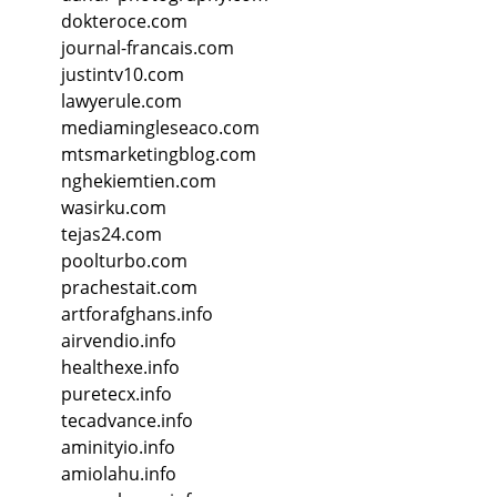
dokteroce.com
journal-francais.com
justintv10.com
lawyerule.com
mediamingleseaco.com
mtsmarketingblog.com
nghekiemtien.com
wasirku.com
tejas24.com
poolturbo.com
prachestait.com
artforafghans.info
airvendio.info
healthexe.info
puretecx.info
tecadvance.info
aminityio.info
amiolahu.info