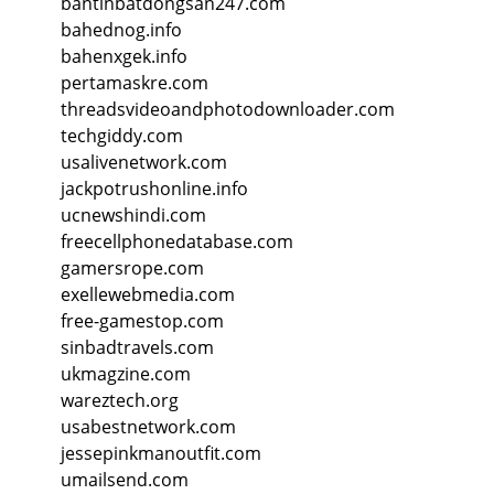
bantinbatdongsan247.com
bahednog.info
bahenxgek.info
pertamaskre.com
threadsvideoandphotodownloader.com
techgiddy.com
usalivenetwork.com
jackpotrushonline.info
ucnewshindi.com
freecellphonedatabase.com
gamersrope.com
exellewebmedia.com
free-gamestop.com
sinbadtravels.com
ukmagzine.com
wareztech.org
usabestnetwork.com
jessepinkmanoutfit.com
umailsend.com