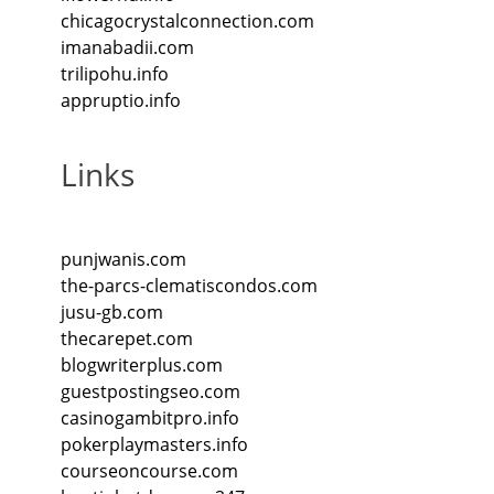
chicagocrystalconnection.com
imanabadii.com
trilipohu.info
appruptio.info
Links
punjwanis.com
the-parcs-clematiscondos.com
jusu-gb.com
thecarepet.com
blogwriterplus.com
guestpostingseo.com
casinogambitpro.info
pokerplaymasters.info
courseoncourse.com