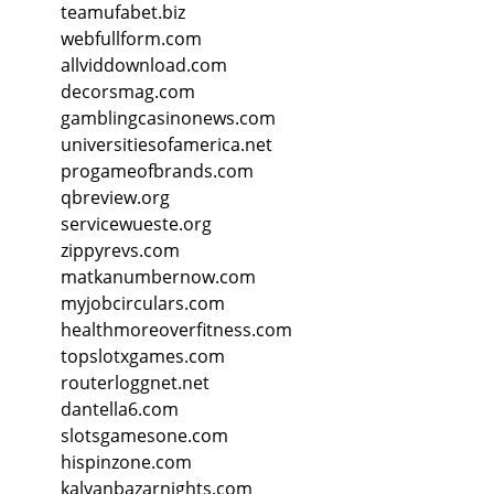
teamufabet.biz
webfullform.com
allviddownload.com
decorsmag.com
gamblingcasinonews.com
universitiesofamerica.net
progameofbrands.com
qbreview.org
servicewueste.org
zippyrevs.com
matkanumbernow.com
myjobcirculars.com
healthmoreoverfitness.com
topslotxgames.com
routerloggnet.net
dantella6.com
slotsgamesone.com
hispinzone.com
kalyanbazarnights.com