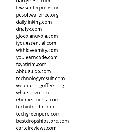
dartyfresh.com
lewisenterprises.net
pcsoftwarefree.org
dailylinking.com
dnafyx.com
giocolenuvole.com
iyouessential.com
withloveamity.com
youlearncode.com
fxyatirim.com
abbuguide.com
technologyresult.com
webhostingoffers.org
whatszow.com
ehomeamerca.com
techintendo.com
techgreenpure.com
bestdropshipstore.com
cartelreviews.com