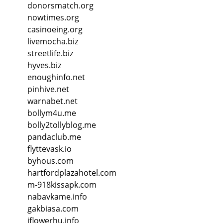
donorsmatch.org
nowtimes.org
casinoeing.org
livemocha.biz
streetlife.biz
hyves.biz
enoughinfo.net
pinhive.net
warnabet.net
bollym4u.me
bolly2tollyblog.me
pandaclub.me
flyttevask.io
byhous.com
hartfordplazahotel.com
m-918kissapk.com
nabavkame.info
gakbiasa.com
iflowerhu.info