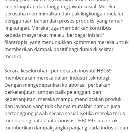
keberlanjutan dan tanggung jawab sosial. Mereka
berusaha meminimalkan dampak lingkungan melalui
penggunaan bahan dan proses produksi yang ramah
lingkungan. Mereka juga memberikan kontribusi
kepada masyarakat melalui berbagai inisiatif
filantropis, yang menunjukkan komitmen mereka untuk
memberikan dampak positif bagi dunia di sekitar
mereka.
Secara keseluruhan, pendekatan inovatif HBC69
membedakan mereka dalam industri teknologi.
Dengan mengedepankan kolaborasi, perbaikan
berkelanjutan, umpan balik pelanggan, dan
keberlanjutan, mereka mampu menciptakan produk
dan layanan yang tidak hanya mutakhir namun juga
bertanggung jawab secara sosial. Ketika mereka terus
mendorong batas-batas inovasi, HBC69 siap untuk
memberikan dampak jangka panjang pada industri dan