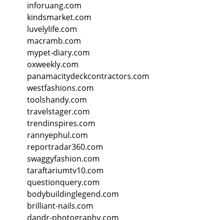
inforuang.com
kindsmarket.com
luvelylife.com
macramb.com
mypet-diary.com
oxweekly.com
panamacitydeckcontractors.com
westfashions.com
toolshandy.com
travelstager.com
trendinspires.com
rannyephul.com
reportradar360.com
swaggyfashion.com
taraftariumtv10.com
questionquery.com
bodybuildinglegend.com
brilliant-nails.com
dandr-photography.com