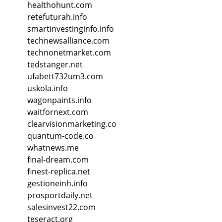
healthohunt.com
retefuturah.info
smartinvestinginfo.info
technewsalliance.com
technonetmarket.com
tedstanger.net
ufabett732um3.com
uskola.info
wagonpaints.info
waitfornext.com
clearvisionmarketing.co
quantum-code.co
whatnews.me
final-dream.com
finest-replica.net
gestioneinh.info
prosportdaily.net
salesinvest22.com
teseract.org