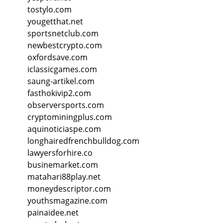
tostylo.com
yougetthat.net
sportsnetclub.com
newbestcrypto.com
oxfordsave.com
iclassicgames.com
saung-artikel.com
fasthokivip2.com
observersports.com
cryptominingplus.com
aquinoticiaspe.com
longhairedfrenchbulldog.com
lawyersforhire.co
businemarket.com
matahari88play.net
moneydescriptor.com
youthsmagazine.com
painaidee.net