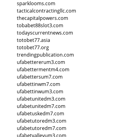
sparklooms.com
tacticalcontractingllc.com
thecapitalpowers.com
tobabet88slot3.com
todayscurrentnews.com
totobet77.asia
totobet77.org
trendingpublication.com
ufabettererum3.com
ufabettermentm4.com
ufabettersum7.com
ufabettinwm7.com
ufabettinwum3.com
ufabetunitedm3.com
ufabetunitedm7.com
ufabetuskedm7.com
ufabetutoredm3.com
ufabetutoredm7.com
ufabetvalleyum3.com