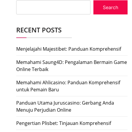
Search
RECENT POSTS
Menjelajahi Majestibet: Panduan Komprehensif
Memahami Saung4D: Pengalaman Bermain Game
Online Terbaik
Memahami Ahlicasino: Panduan Komprehensif
untuk Pemain Baru
Panduan Utama Juruscasino: Gerbang Anda
Menuju Perjudian Online
Pengertian Plisbet: Tinjauan Komprehensif