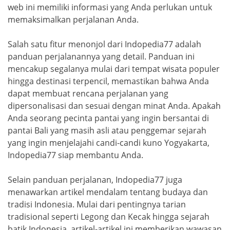
web ini memiliki informasi yang Anda perlukan untuk
memaksimalkan perjalanan Anda.
Salah satu fitur menonjol dari Indopedia77 adalah
panduan perjalanannya yang detail. Panduan ini
mencakup segalanya mulai dari tempat wisata populer
hingga destinasi terpencil, memastikan bahwa Anda
dapat membuat rencana perjalanan yang
dipersonalisasi dan sesuai dengan minat Anda. Apakah
Anda seorang pecinta pantai yang ingin bersantai di
pantai Bali yang masih asli atau penggemar sejarah
yang ingin menjelajahi candi-candi kuno Yogyakarta,
Indopedia77 siap membantu Anda.
Selain panduan perjalanan, Indopedia77 juga
menawarkan artikel mendalam tentang budaya dan
tradisi Indonesia. Mulai dari pentingnya tarian
tradisional seperti Legong dan Kecak hingga sejarah
batik Indonesia, artikel-artikel ini memberikan wawasan