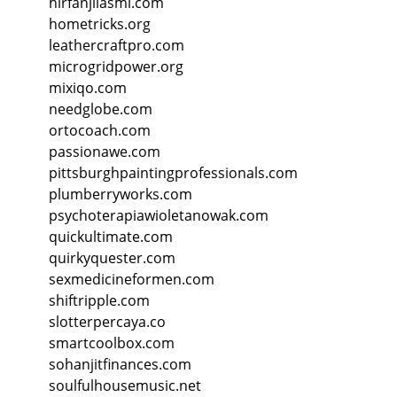
hirfanjilasmi.com
hometricks.org
leathercraftpro.com
microgridpower.org
mixiqo.com
needglobe.com
ortocoach.com
passionawe.com
pittsburghpaintingprofessionals.com
plumberryworks.com
psychoterapiawioletanowak.com
quickultimate.com
quirkyquester.com
sexmedicineformen.com
shiftripple.com
slotterpercaya.co
smartcoolbox.com
sohanjitfinances.com
soulfulhousemusic.net