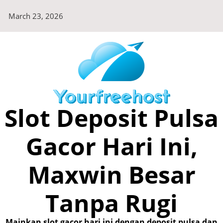
Skip
March 23, 2026
to
content
Slot Deposit Pulsa
Gacor Hari Ini,
Maxwin Besar
Tanpa Rugi
Mainkan slot gacor hari ini dengan deposit pulsa dan