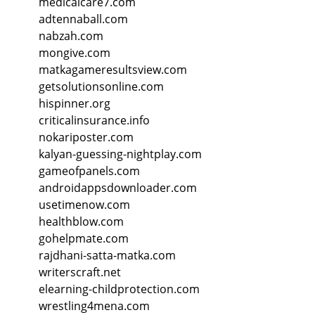
medicalcare7.com
adtennaball.com
nabzah.com
mongive.com
matkagameresultsview.com
getsolutionsonline.com
hispinner.org
criticalinsurance.info
nokariposter.com
kalyan-guessing-nightplay.com
gameofpanels.com
androidappsdownloader.com
usetimenow.com
healthblow.com
gohelpmate.com
rajdhani-satta-matka.com
writerscraft.net
elearning-childprotection.com
wrestling4mena.com