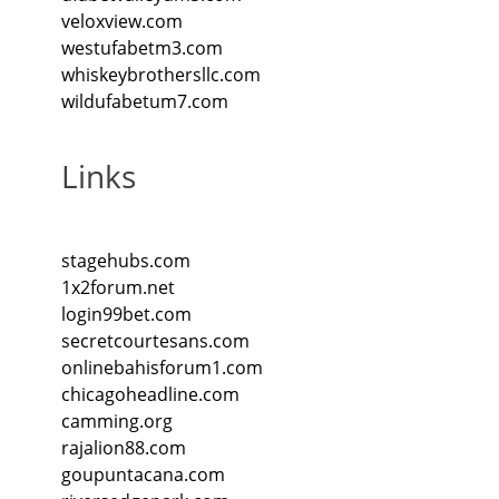
veloxview.com
westufabetm3.com
whiskeybrothersllc.com
wildufabetum7.com
Links
stagehubs.com
1x2forum.net
login99bet.com
secretcourtesans.com
onlinebahisforum1.com
chicagoheadline.com
camming.org
rajalion88.com
goupuntacana.com