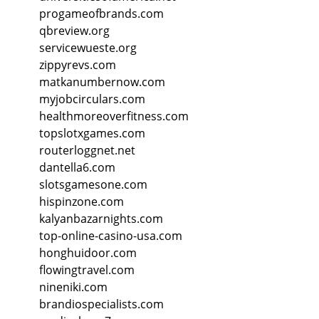
progameofbrands.com
qbreview.org
servicewueste.org
zippyrevs.com
matkanumbernow.com
myjobcirculars.com
healthmoreoverfitness.com
topslotxgames.com
routerloggnet.net
dantella6.com
slotsgamesone.com
hispinzone.com
kalyanbazarnights.com
top-online-casino-usa.com
honghuidoor.com
flowingtravel.com
nineniki.com
brandiospecialists.com