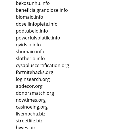
bekosunhu.info
beneficialgrandiose.info
blomaio.info
dosellinfoplete.info
podtubeio.info
powerfulvolatile.info
qvidsio.info
shumaio.info
slotherio.info
cysapluscertification.org
fortnitehacks.org
loginsearch.org
aodecor.org
donorsmatch.org
nowtimes.org
casinoeing.org
livemocha.biz
streetlife.biz
hyves.biz