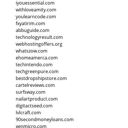
iyouessential.com
withloveamity.com
youlearncode.com
fxyatirim.com
abbuguide.com
technologyresult.com
webhostingoffers.org
whatszow.com
ehomeamerca.com
techintendo.com
techgreenpure.com
bestdropshipstore.com
cartelreviews.com
surfsway.com
nailartproduct.com
digitactseed.com
lvlcraft.com
90secondmoneyloans.com
xenmicro.com