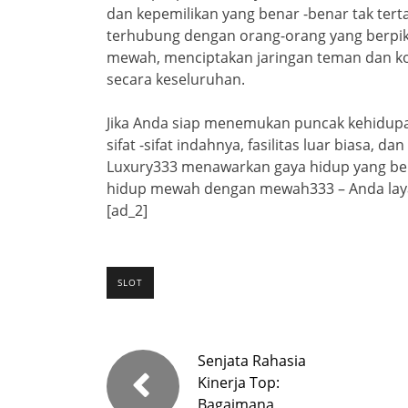
dan kepemilikan yang benar -benar tak ter
terhubung dengan orang-orang yang berpik
mewah, menciptakan jaringan teman dan 
secara keseluruhan.
Jika Anda siap menemukan puncak kehidupan
sifat -sifat indahnya, fasilitas luar biasa, d
Luxury333 menawarkan gaya hidup yang ben
hidup mewah dengan mewah333 – Anda laya
[ad_2]
SLOT
Senjata Rahasia
Kinerja Top:
Bagaimana