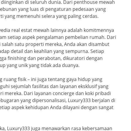
g diinginkan di seluruh dunia. Dari penthouse mewah
rkebunan yang luas di pengaturan pedesaan yang
rti yang memenuhi selera yang paling cerdas.
edia real estat mewah lainnya adalah komitmennya
lam setiap aspek pengalaman pembelian rumah. Dari
i salah satu properti mereka, Anda akan disambut
adap detail dan keahlian yang sempurna. Setiap
gga finishing dan perabotan, dikuratori dengan
p yang unik yang tidak ada duanya.
uang fisik – ini juga tentang gaya hidup yang
uhi sejumlah fasilitas dan layanan eksklusif yang
i mereka. Dari layanan concierge dan koki pribadi
ugaran yang dipersonalisasi, Luxury333 berjalan di
etiap aspek kehidupan Anda dilayani dengan sangat
reka, Luxury333 juga menawarkan rasa kebersamaan