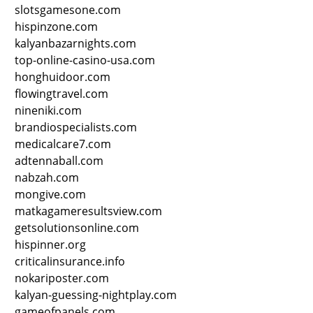
slotsgamesone.com
hispinzone.com
kalyanbazarnights.com
top-online-casino-usa.com
honghuidoor.com
flowingtravel.com
nineniki.com
brandiospecialists.com
medicalcare7.com
adtennaball.com
nabzah.com
mongive.com
matkagameresultsview.com
getsolutionsonline.com
hispinner.org
criticalinsurance.info
nokariposter.com
kalyan-guessing-nightplay.com
gameofpanels.com