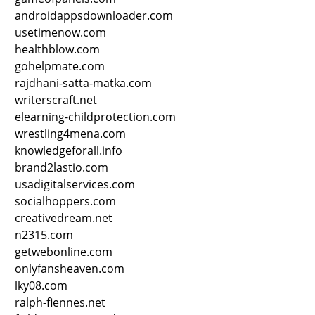
androidappsdownloader.com
usetimenow.com
healthblow.com
gohelpmate.com
rajdhani-satta-matka.com
writerscraft.net
elearning-childprotection.com
wrestling4mena.com
knowledgeforall.info
brand2lastio.com
usadigitalservices.com
socialhoppers.com
creativedream.net
n2315.com
getwebonline.com
onlyfansheaven.com
lky08.com
ralph-fiennes.net