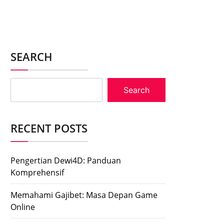
SEARCH
Search
RECENT POSTS
Pengertian Dewi4D: Panduan
Komprehensif
Memahami Gajibet: Masa Depan Game
Online