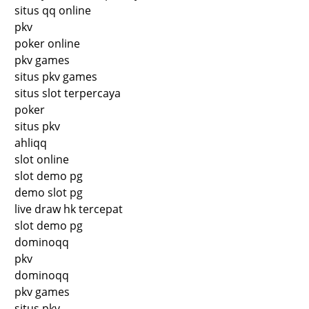
situs qq online
pkv
poker online
pkv games
situs pkv games
situs slot terpercaya
poker
situs pkv
ahliqq
slot online
slot demo pg
demo slot pg
live draw hk tercepat
slot demo pg
dominoqq
pkv
dominoqq
pkv games
situs pkv