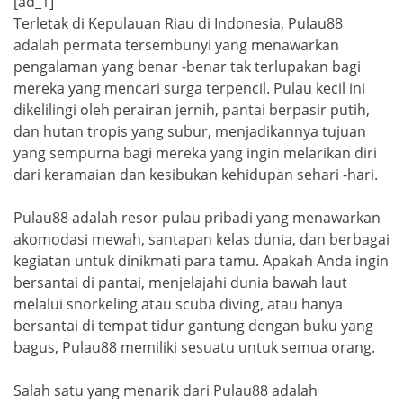
[ad_1]
Terletak di Kepulauan Riau di Indonesia, Pulau88
adalah permata tersembunyi yang menawarkan
pengalaman yang benar -benar tak terlupakan bagi
mereka yang mencari surga terpencil. Pulau kecil ini
dikelilingi oleh perairan jernih, pantai berpasir putih,
dan hutan tropis yang subur, menjadikannya tujuan
yang sempurna bagi mereka yang ingin melarikan diri
dari keramaian dan kesibukan kehidupan sehari -hari.
Pulau88 adalah resor pulau pribadi yang menawarkan
akomodasi mewah, santapan kelas dunia, dan berbagai
kegiatan untuk dinikmati para tamu. Apakah Anda ingin
bersantai di pantai, menjelajahi dunia bawah laut
melalui snorkeling atau scuba diving, atau hanya
bersantai di tempat tidur gantung dengan buku yang
bagus, Pulau88 memiliki sesuatu untuk semua orang.
Salah satu yang menarik dari Pulau88 adalah