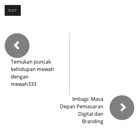
SLOT
Temukan puncak
kehidupan mewah
dengan
mewah333
Imbajp: Masa
Depan Pemasaran
Digital dan
Branding