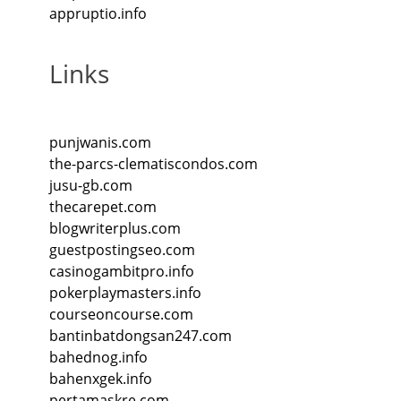
appruptio.info
Links
punjwanis.com
the-parcs-clematiscondos.com
jusu-gb.com
thecarepet.com
blogwriterplus.com
guestpostingseo.com
casinogambitpro.info
pokerplaymasters.info
courseoncourse.com
bantinbatdongsan247.com
bahednog.info
bahenxgek.info
pertamaskre.com