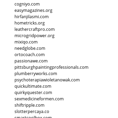
cogniyo.com
easymagazines.org
hirfanjilasmi.com
hometricks.org
leathercraftpro.com
microgridpower.org
mixiqo.com
needglobe.com
ortocoach.com
passionawe.com
pittsburghpaintingprofessionals.com
plumberryworks.com
psychoterapiawioletanowak.com
quickultimate.com
quirkyquester.com
sexmedicineformen.com
shiftripple.com
slotterpercaya.co
smartcoolbox.com