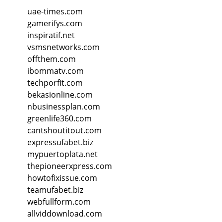
uae-times.com
gamerifys.com
inspiratif.net
vsmsnetworks.com
offthem.com
ibommatv.com
techporfit.com
bekasionline.com
nbusinessplan.com
greenlife360.com
cantshoutitout.com
expressufabet.biz
mypuertoplata.net
thepioneerxpress.com
howtofixissue.com
teamufabet.biz
webfullform.com
allviddownload.com