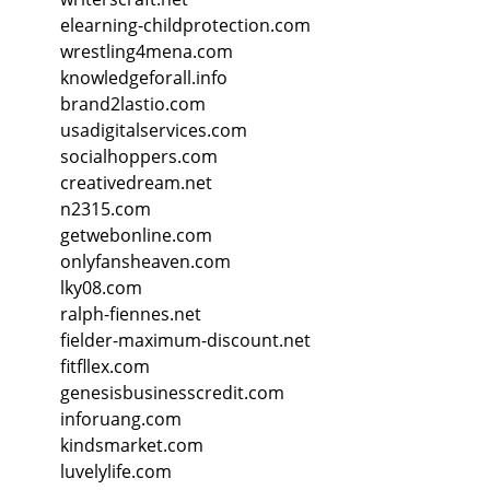
elearning-childprotection.com
wrestling4mena.com
knowledgeforall.info
brand2lastio.com
usadigitalservices.com
socialhoppers.com
creativedream.net
n2315.com
getwebonline.com
onlyfansheaven.com
lky08.com
ralph-fiennes.net
fielder-maximum-discount.net
fitfllex.com
genesisbusinesscredit.com
inforuang.com
kindsmarket.com
luvelylife.com