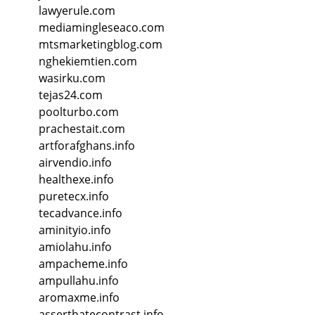
lawyerule.com
mediamingleseaco.com
mtsmarketingblog.com
nghekiemtien.com
wasirku.com
tejas24.com
poolturbo.com
prachestait.com
artforafghans.info
airvendio.info
healthexe.info
puretecx.info
tecadvance.info
aminityio.info
amiolahu.info
ampacheme.info
ampullahu.info
aromaxme.info
asserthatecontrast.info