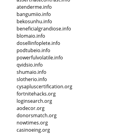
atenderme.info
bangumiio.info
bekosunhu.info
beneficialgrandiose.info
blomaio.info
dosellinfoplete.info
podtubeio.info
powerfulvolatile.info
qvidsio.info
shumaio.info
slotherio.info
cysapluscertification.org
fortnitehacks.org
loginsearch.org
aodecor.org
donorsmatch.org
nowtimes.org
casinoeing.org