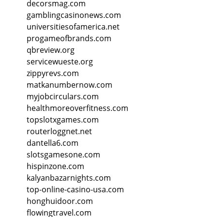
decorsmag.com
gamblingcasinonews.com
universitiesofamerica.net
progameofbrands.com
qbreview.org
servicewueste.org
zippyrevs.com
matkanumbernow.com
myjobcirculars.com
healthmoreoverfitness.com
topslotxgames.com
routerloggnet.net
dantella6.com
slotsgamesone.com
hispinzone.com
kalyanbazarnights.com
top-online-casino-usa.com
honghuidoor.com
flowingtravel.com