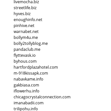
livemocha.biz
streetlife.biz
hyves.biz
enoughinfo.net
pinhive.net
warnabet.net
bollym4u.me
bolly2tollyblog.me
pandaclub.me
flyttevask.io
byhous.com
hartfordplazahotel.com
m-918kissapk.com
nabavkame.info
gakbiasa.com
iflowerhu.info
chicagocrystalconnection.com
imanabadii.com
trilipohu.info