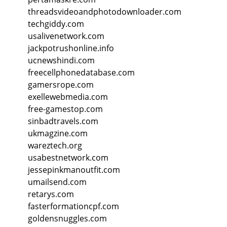
threadsvideoandphotodownloader.com
techgiddy.com
usalivenetwork.com
jackpotrushonline.info
ucnewshindi.com
freecellphonedatabase.com
gamersrope.com
exellewebmedia.com
free-gamestop.com
sinbadtravels.com
ukmagzine.com
wareztech.org
usabestnetwork.com
jessepinkmanoutfit.com
umailsend.com
retarys.com
fasterformationcpf.com
goldensnuggles.com