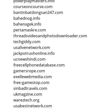
pokerplaymasters.info
courseoncourse.com
bantinbatdongsan247.com
bahednog.info
bahenxgek.info
pertamaskre.com
threadsvideoandphotodownloader.com
techgiddy.com
usalivenetwork.com
jackpotrushonline.info
ucnewshindi.com
freecellphonedatabase.com
gamersrope.com
exellewebmedia.com
free-gamestop.com
sinbadtravels.com
ukmagzine.com
wareztech.org
usabestnetwork.com