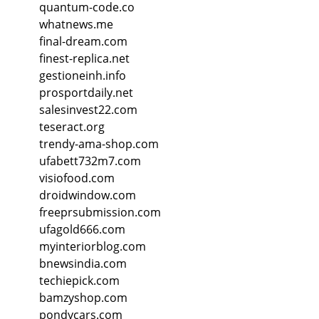
quantum-code.co
whatnews.me
final-dream.com
finest-replica.net
gestioneinh.info
prosportdaily.net
salesinvest22.com
teseract.org
trendy-ama-shop.com
ufabett732m7.com
visiofood.com
droidwindow.com
freeprsubmission.com
ufagold666.com
myinteriorblog.com
bnewsindia.com
techiepick.com
bamzyshop.com
pondycars.com