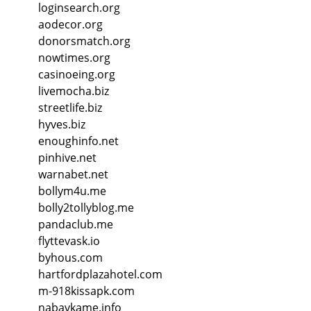
loginsearch.org
aodecor.org
donorsmatch.org
nowtimes.org
casinoeing.org
livemocha.biz
streetlife.biz
hyves.biz
enoughinfo.net
pinhive.net
warnabet.net
bollym4u.me
bolly2tollyblog.me
pandaclub.me
flyttevask.io
byhous.com
hartfordplazahotel.com
m-918kissapk.com
nabavkame.info