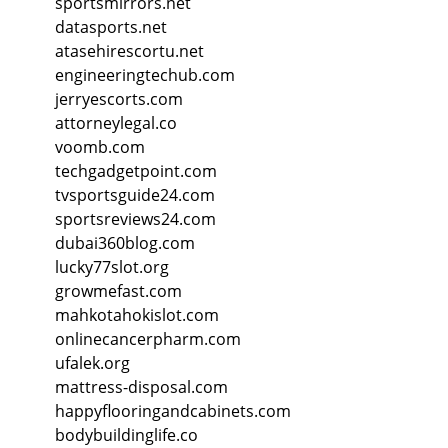
sportsmirrors.net
datasports.net
atasehirescortu.net
engineeringtechub.com
jerryescorts.com
attorneylegal.co
voomb.com
techgadgetpoint.com
tvsportsguide24.com
sportsreviews24.com
dubai360blog.com
lucky77slot.org
growmefast.com
mahkotahokislot.com
onlinecancerpharm.com
ufalek.org
mattress-disposal.com
happyflooringandcabinets.com
bodybuildinglife.co