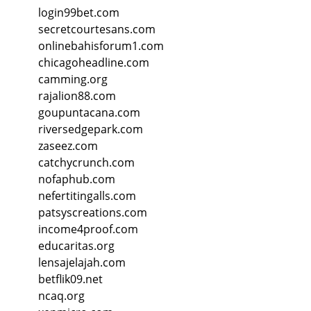
login99bet.com
secretcourtesans.com
onlinebahisforum1.com
chicagoheadline.com
camming.org
rajalion88.com
goupuntacana.com
riversedgepark.com
zaseez.com
catchycrunch.com
nofaphub.com
nefertitingalls.com
patsyscreations.com
income4proof.com
educaritas.org
lensajelajah.com
betflik09.net
ncaq.org