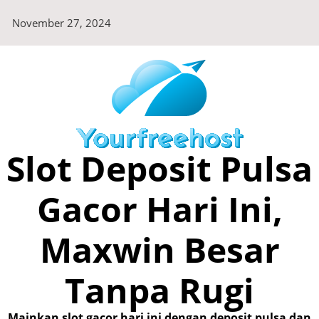
Skip
November 27, 2024
to
content
Slot Deposit Pulsa
Gacor Hari Ini,
Maxwin Besar
Tanpa Rugi
Mainkan slot gacor hari ini dengan deposit pulsa dan