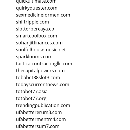
quickultimate.com
quirkyquester.com
sexmedicineformen.com
shiftripple.com
slotterpercaya.co
smartcoolbox.com
sohanjitfinances.com
soulfulhousemusic.net
sparklooms.com
tacticalcontractingllc.com
thecapitalpowers.com
tobabet88slot3.com
todayscurrentnews.com
totobet77.asia
totobet77.org
trendingpublication.com
ufabettererum3.com
ufabettermentm4.com
ufabettersum7.com