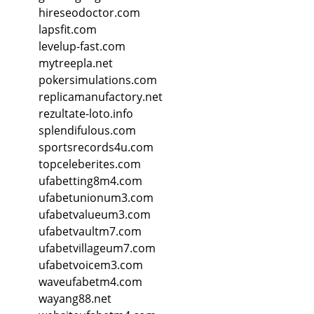
hireseodoctor.com
lapsfit.com
levelup-fast.com
mytreepla.net
pokersimulations.com
replicamanufactory.net
rezultate-loto.info
splendifulous.com
sportsrecords4u.com
topceleberites.com
ufabetting8m4.com
ufabetunionum3.com
ufabetvalueum3.com
ufabetvaultm7.com
ufabetvillageum7.com
ufabetvoicem3.com
waveufabetm4.com
wayang88.net