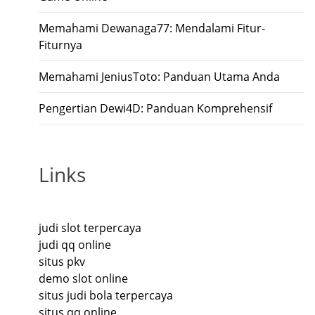
Memahami Dewanaga77: Mendalami Fitur-
Fiturnya
Memahami JeniusToto: Panduan Utama Anda
Pengertian Dewi4D: Panduan Komprehensif
Links
judi slot terpercaya
judi qq online
situs pkv
demo slot online
situs judi bola terpercaya
situs qq online