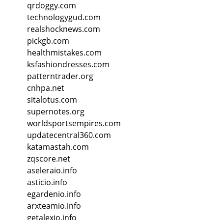
qrdoggy.com
technologygud.com
realshocknews.com
pickgb.com
healthmistakes.com
ksfashiondresses.com
patterntrader.org
cnhpa.net
sitalotus.com
supernotes.org
worldsportsempires.com
updatecentral360.com
katamastah.com
zqscore.net
aseleraio.info
asticio.info
egardenio.info
arxteamio.info
getalexio.info