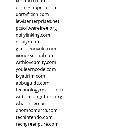
xenmicro.com
onlineshopera.com
dartyfresh.com
lewisenterprises.net
pcsoftwarefree.org
dailylinking.com
dnafyx.com
giocolenuvole.com
iyouessential.com
withloveamity.com
youlearncode.com
fxyatirim.com
abbuguide.com
technologyresult.com
webhostingoffers.org
whatszow.com
ehomeamerca.com
techintendo.com
techgreenpure.com