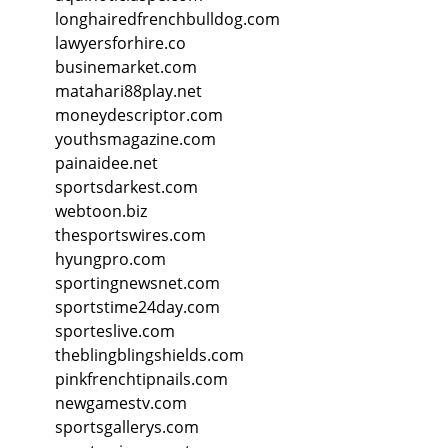
longhairedfrenchbulldog.com
lawyersforhire.co
businemarket.com
matahari88play.net
moneydescriptor.com
youthsmagazine.com
painaidee.net
sportsdarkest.com
webtoon.biz
thesportswires.com
hyungpro.com
sportingnewsnet.com
sportstime24day.com
sporteslive.com
theblingblingshields.com
pinkfrenchtipnails.com
newgamestv.com
sportsgallerys.com