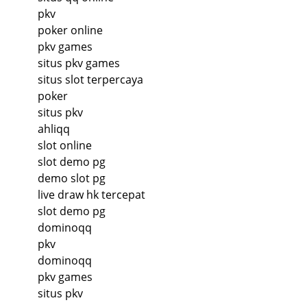
pkv
poker online
pkv games
situs pkv games
situs slot terpercaya
poker
situs pkv
ahliqq
slot online
slot demo pg
demo slot pg
live draw hk tercepat
slot demo pg
dominoqq
pkv
dominoqq
pkv games
situs pkv