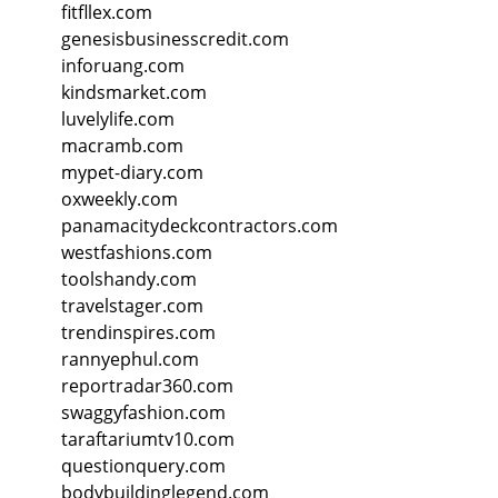
fitfllex.com
genesisbusinesscredit.com
inforuang.com
kindsmarket.com
luvelylife.com
macramb.com
mypet-diary.com
oxweekly.com
panamacitydeckcontractors.com
westfashions.com
toolshandy.com
travelstager.com
trendinspires.com
rannyephul.com
reportradar360.com
swaggyfashion.com
taraftariumtv10.com
questionquery.com
bodybuildinglegend.com