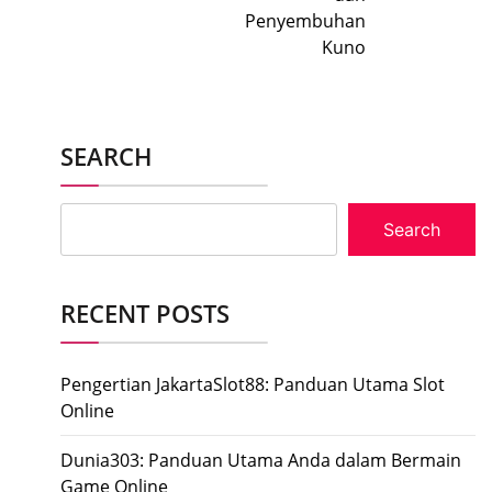
Penyembuhan
Kuno
SEARCH
Search
RECENT POSTS
Pengertian JakartaSlot88: Panduan Utama Slot
Online
Dunia303: Panduan Utama Anda dalam Bermain
Game Online