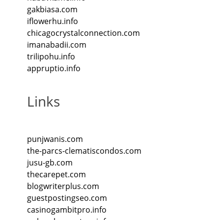
gakbiasa.com
iflowerhu.info
chicagocrystalconnection.com
imanabadii.com
trilipohu.info
appruptio.info
Links
punjwanis.com
the-parcs-clematiscondos.com
jusu-gb.com
thecarepet.com
blogwriterplus.com
guestpostingseo.com
casinogambitpro.info