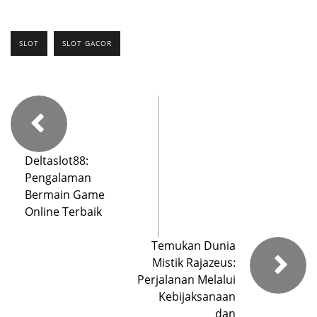
SLOT
SLOT GACOR
Deltaslot88:
Pengalaman
Bermain Game
Online Terbaik
Temukan Dunia
Mistik Rajazeus:
Perjalanan Melalui
Kebijaksanaan
dan