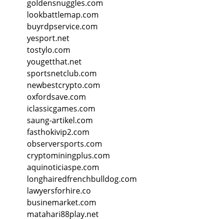
goldensnuggles.com
lookbattlemap.com
buyrdpservice.com
yesport.net
tostylo.com
yougetthat.net
sportsnetclub.com
newbestcrypto.com
oxfordsave.com
iclassicgames.com
saung-artikel.com
fasthokivip2.com
observersports.com
cryptominingplus.com
aquinoticiaspe.com
longhairedfrenchbulldog.com
lawyersforhire.co
businemarket.com
matahari88play.net