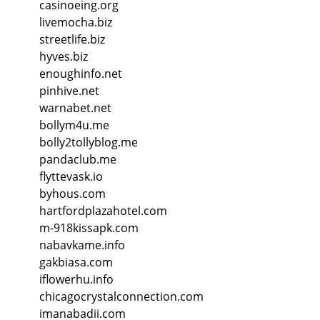
casinoeing.org
livemocha.biz
streetlife.biz
hyves.biz
enoughinfo.net
pinhive.net
warnabet.net
bollym4u.me
bolly2tollyblog.me
pandaclub.me
flyttevask.io
byhous.com
hartfordplazahotel.com
m-918kissapk.com
nabavkame.info
gakbiasa.com
iflowerhu.info
chicagocrystalconnection.com
imanabadii.com