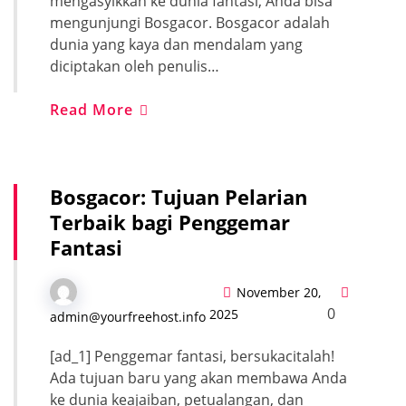
mengasyikkan ke dunia fantasi, Anda bisa
mengunjungi Bosgacor. Bosgacor adalah
dunia yang kaya dan mendalam yang
diciptakan oleh penulis…
Read More
Bosgacor: Tujuan Pelarian
Terbaik bagi Penggemar
Fantasi
November 20,
0
2025
admin@yourfreehost.info
[ad_1] Penggemar fantasi, bersukacitalah!
Ada tujuan baru yang akan membawa Anda
ke dunia keajaiban, petualangan, dan