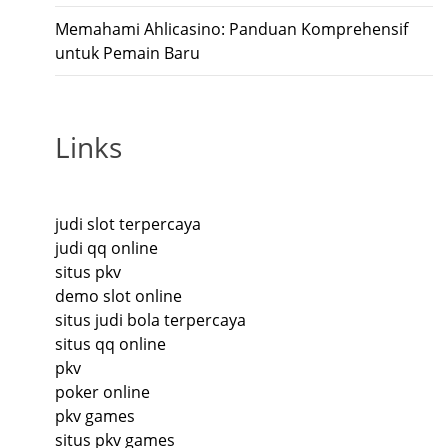
Memahami Ahlicasino: Panduan Komprehensif
untuk Pemain Baru
Links
judi slot terpercaya
judi qq online
situs pkv
demo slot online
situs judi bola terpercaya
situs qq online
pkv
poker online
pkv games
situs pkv games