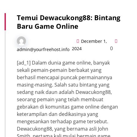
Temui Dewacukong88: Bintang
Baru Game Online
December 1,
0
2024
admin@yourfreehost.info
[ad_1] Dalam dunia game online, banyak
sekali pemain-pemain berbakat yang
berhasil mencapai puncak permainannya
masing-masing. Salah satu bintang yang
sedang naik daun adalah Dewacukong88,
seorang pemain yang telah membuat
gebrakan di komunitas game online dengan
keterampilan dan dedikasinya yang
mengesankan terhadap game tersebut.
Dewacukong88, yang bernama asli John
Smith, pertama kali mulai bermain game