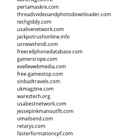
pertamaskre.com
threadsvideoandphotodownloader.com
techgiddy.com
usalivenetwork.com
jackpotrushonline.info
ucnewshindi.com
freecellphonedatabase.com
gamersrope.com
exellewebmedia.com
free-gamestop.com
sinbadtravels.com
ukmagzine.com
wareztech.org
usabestnetwork.com
jessepinkmanoutfit.com
umailsend.com
retarys.com
fasterformationcpf.com