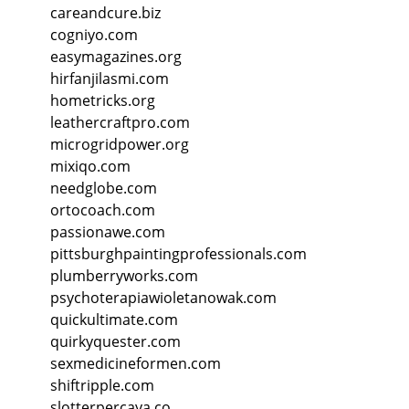
careandcure.biz
cogniyo.com
easymagazines.org
hirfanjilasmi.com
hometricks.org
leathercraftpro.com
microgridpower.org
mixiqo.com
needglobe.com
ortocoach.com
passionawe.com
pittsburghpaintingprofessionals.com
plumberryworks.com
psychoterapiawioletanowak.com
quickultimate.com
quirkyquester.com
sexmedicineformen.com
shiftripple.com
slotterpercaya.co