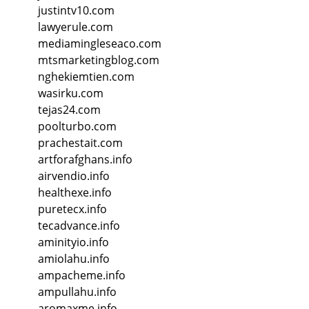
justintv10.com
lawyerule.com
mediamingleseaco.com
mtsmarketingblog.com
nghekiemtien.com
wasirku.com
tejas24.com
poolturbo.com
prachestait.com
artforafghans.info
airvendio.info
healthexe.info
puretecx.info
tecadvance.info
aminityio.info
amiolahu.info
ampacheme.info
ampullahu.info
aromaxme.info