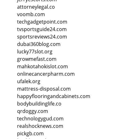
attorneylegal.co
voomb.com
techgadgetpoint.com
tvsportsguide24.com
sportsreviews24.com
dubai360blog.com
lucky77slot.org
growmefast.com
mahkotahokislot.com
onlinecancerpharm.com
ufalek.org
mattress-disposal.com
happyflooringandcabinets.com
bodybuildinglife.co
qrdoggy.com
technologygud.com
realshocknews.com
pickgb.com