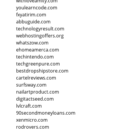
withloveamity.com
youlearncode.com
fxyatirim.com
abbuguide.com
technologyresult.com
webhostingoffers.org
whatszow.com
ehomeamerca.com
techintendo.com
techgreenpure.com
bestdropshipstore.com
cartelreviews.com
surfsway.com
nailartproduct.com
digitactseed.com
lvlcraft.com
90secondmoneyloans.com
xenmicro.com
rodrovers.com