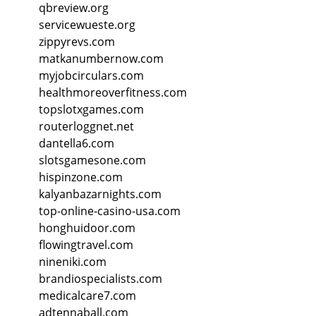
qbreview.org
servicewueste.org
zippyrevs.com
matkanumbernow.com
myjobcirculars.com
healthmoreoverfitness.com
topslotxgames.com
routerloggnet.net
dantella6.com
slotsgamesone.com
hispinzone.com
kalyanbazarnights.com
top-online-casino-usa.com
honghuidoor.com
flowingtravel.com
nineniki.com
brandiospecialists.com
medicalcare7.com
adtennaball.com