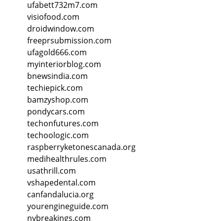
ufabett732m7.com
visiofood.com
droidwindow.com
freeprsubmission.com
ufagold666.com
myinteriorblog.com
bnewsindia.com
techiepick.com
bamzyshop.com
pondycars.com
techonfutures.com
techoologic.com
raspberryketonescanada.org
medihealthrules.com
usathrill.com
vshapedental.com
canfandalucia.org
yourengineguide.com
nybreakings.com