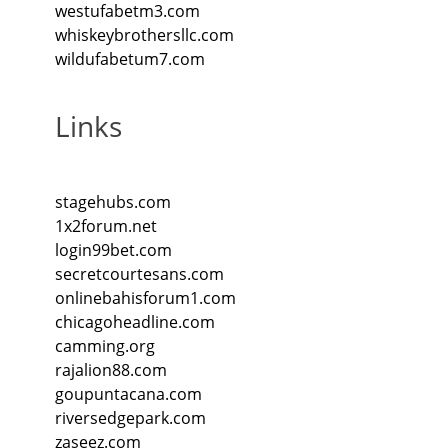
westufabetm3.com
whiskeybrothersllc.com
wildufabetum7.com
Links
stagehubs.com
1x2forum.net
login99bet.com
secretcourtesans.com
onlinebahisforum1.com
chicagoheadline.com
camming.org
rajalion88.com
goupuntacana.com
riversedgepark.com
zaseez.com