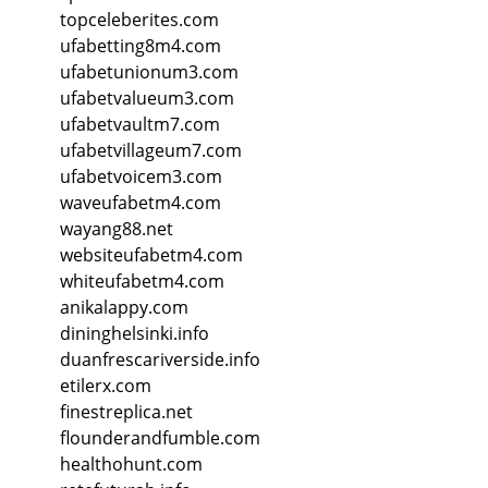
topceleberites.com
ufabetting8m4.com
ufabetunionum3.com
ufabetvalueum3.com
ufabetvaultm7.com
ufabetvillageum7.com
ufabetvoicem3.com
waveufabetm4.com
wayang88.net
websiteufabetm4.com
whiteufabetm4.com
anikalappy.com
dininghelsinki.info
duanfrescariverside.info
etilerx.com
finestreplica.net
flounderandfumble.com
healthohunt.com