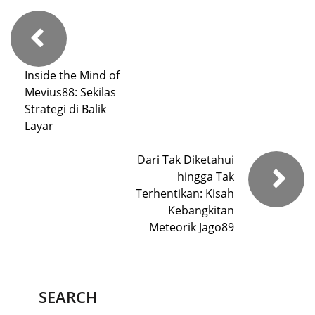
Inside the Mind of
Mevius88: Sekilas
Strategi di Balik
Layar
Dari Tak Diketahui
hingga Tak
Terhentikan: Kisah
Kebangkitan
Meteorik Jago89
SEARCH