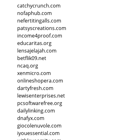
catchycrunch.com
nofaphub.com
nefertitingalls.com
patsyscreations.com
income4proof.com
educaritas.org
lensajelajah.com
betflik09.net
ncaq.org
xenmicro.com
onlineshopera.com
dartyfresh.com
lewisenterprises.net
pcsoftwarefree.org
dailylinking.com
dnafyx.com
giocolenuvole.com
iyouessential.com