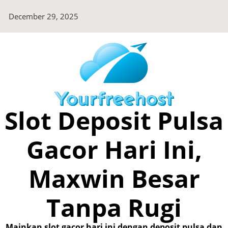
Skip
December 29, 2025
to
content
Slot Deposit Pulsa
Gacor Hari Ini,
Maxwin Besar
Tanpa Rugi
Mainkan slot gacor hari ini dengan deposit pulsa dan