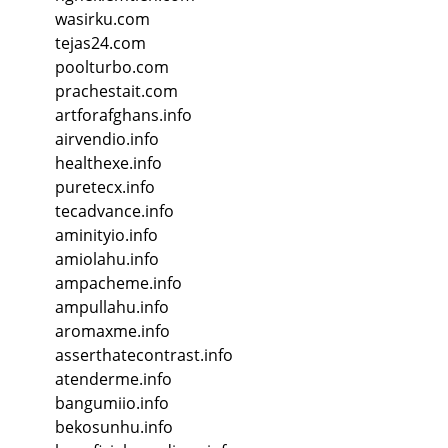
wasirku.com
tejas24.com
poolturbo.com
prachestait.com
artforafghans.info
airvendio.info
healthexe.info
puretecx.info
tecadvance.info
aminityio.info
amiolahu.info
ampacheme.info
ampullahu.info
aromaxme.info
asserthatecontrast.info
atenderme.info
bangumiio.info
bekosunhu.info