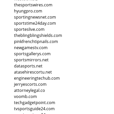
thesportswires.com
hyungpro.com
sportingnewsnet.com
sportstime24day.com
sporteslive.com
theblingblingshields.com
pinkfrenchtipnails.com
newgamestv.com
sportsgallerys.com
sportsmirrors.net
datasports.net
atasehirescortu.net
engineeringtechub.com
jerryescorts.com
attorneylegal.co
voomb.com
techgadgetpoint.com
tvsportsguide24.com