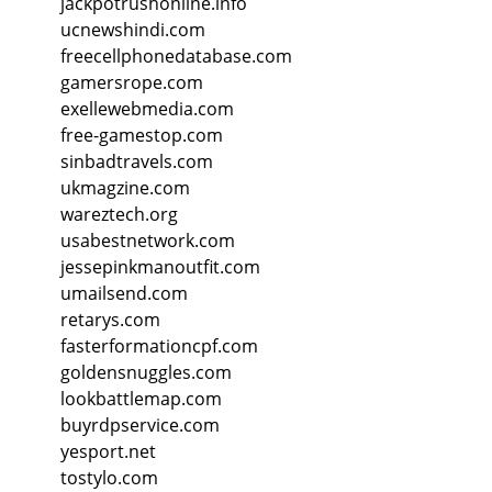
jackpotrushonline.info
ucnewshindi.com
freecellphonedatabase.com
gamersrope.com
exellewebmedia.com
free-gamestop.com
sinbadtravels.com
ukmagzine.com
wareztech.org
usabestnetwork.com
jessepinkmanoutfit.com
umailsend.com
retarys.com
fasterformationcpf.com
goldensnuggles.com
lookbattlemap.com
buyrdpservice.com
yesport.net
tostylo.com