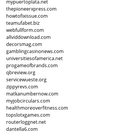
mypuertoplata.net
thepioneerxpress.com
howtofixissue.com
teamufabet.biz
webfullform.com
allviddownload.com
decorsmag.com
gamblingcasinonews.com
universitiesofamerica.net
progameofbrands.com
qbreview.org
servicewueste.org
zippyrevs.com
matkanumbernow.com
myjobcirculars.com
healthmoreoverfitness.com
topslotxgames.com
routerloggnet.net
dantella6.com