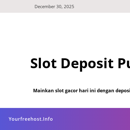
Skip
December 30, 2025
to
content
Slot Deposit P
Mainkan slot gacor hari ini dengan depos
Yourfreehost.info