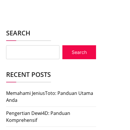
SEARCH
Search
RECENT POSTS
Memahami JeniusToto: Panduan Utama
Anda
Pengertian Dewi4D: Panduan
Komprehensif