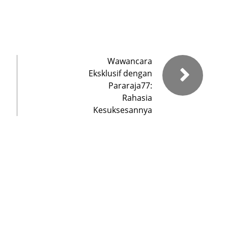
Wawancara
Eksklusif dengan
Pararaja77:
Rahasia
Kesuksesannya