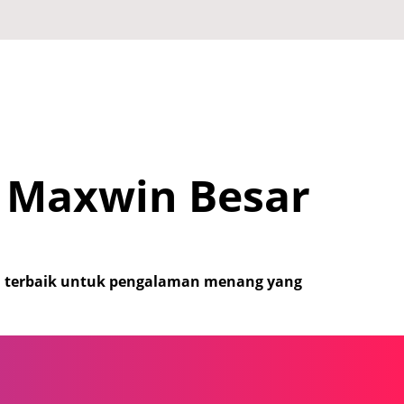
i, Maxwin Besar
ihan terbaik untuk pengalaman menang yang