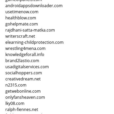
androidappsdownloader.com
usetimenow.com
healthblow.com
gohelpmate.com
rajdhani-satta-matka.com
writerscraft.net
elearning-childprotection.com
wrestling4mena.com
knowledgeforall.info
brand2lastio.com
usadigitalservices.com
socialhoppers.com
creativedream.net
n2315.com
getwebonline.com
onlyfansheaven.com
lky08.com
ralph-fiennes.net