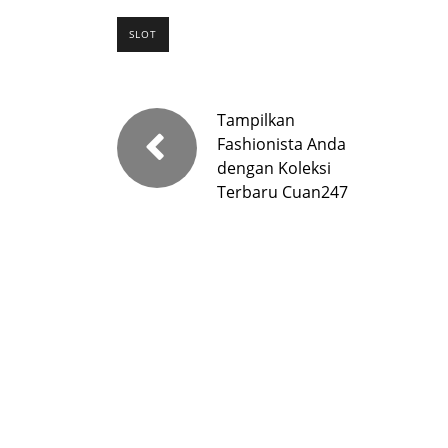
SLOT
Tampilkan
Fashionista Anda
dengan Koleksi
Terbaru Cuan247