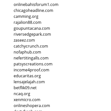
onlinebahisforum1.com
chicagoheadline.com
camming.org
rajalion88.com
goupuntacana.com
riversedgepark.com
zaseez.com
catchycrunch.com
nofaphub.com
nefertitingalls.com
patsyscreations.com
income4proof.com
educaritas.org
lensajelajah.com
betflik09.net
ncaq.org
xenmicro.com
onlineshopera.com