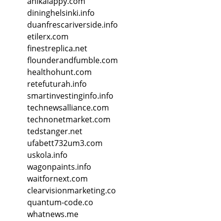
anikalappy.com
dininghelsinki.info
duanfrescariverside.info
etilerx.com
finestreplica.net
flounderandfumble.com
healthohunt.com
retefuturah.info
smartinvestinginfo.info
technewsalliance.com
technonetmarket.com
tedstanger.net
ufabett732um3.com
uskola.info
wagonpaints.info
waitfornext.com
clearvisionmarketing.co
quantum-code.co
whatnews.me