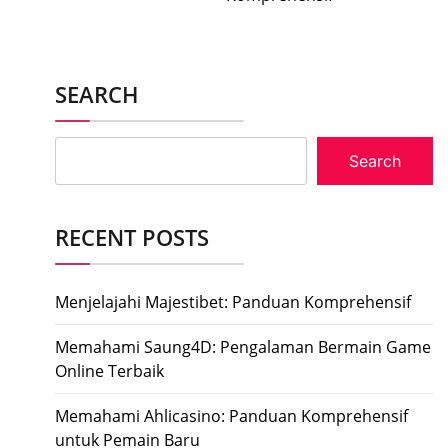
SEARCH
Search
RECENT POSTS
Menjelajahi Majestibet: Panduan Komprehensif
Memahami Saung4D: Pengalaman Bermain Game
Online Terbaik
Memahami Ahlicasino: Panduan Komprehensif
untuk Pemain Baru