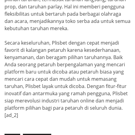
prop, dan taruhan parlay. Hal ini memberi pengguna
fleksibilitas untuk bertaruh pada berbagai olahraga
dan acara, menjadikannya toko serba ada untuk semua
kebutuhan taruhan mereka.
Secara keseluruhan, Plisbet dengan cepat menjadi
favorit di kalangan petaruh karena kesederhanaan,
kenyamanan, dan beragam pilihan taruhannya. Baik
Anda seorang petaruh berpengalaman yang mencari
platform baru untuk dicoba atau petaruh biasa yang
mencari cara cepat dan mudah untuk memasang
taruhan, Plisbet layak untuk dicoba. Dengan fitur-fitur
inovatif dan antarmuka yang ramah pengguna, Plisbet
siap merevolusi industri taruhan online dan menjadi
platform pilihan bagi para petaruh di seluruh dunia.
[ad_2]