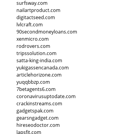
surfsway.com
nailartproduct.com
digitactseed.com
lvlcraft.com
90secondmoneyloans.com
xenmicro.com
rodrovers.com
tripssolution.com
satta-king-india.com
yukigassencanada.com
articlehorizone.com
yuqqbbzp.com
7betagents6.com
coronavirusuptodate.com
crackinstreams.com
gadgetspak.com
gearsngadget.com
hireseodoctor.com
lapsfit.com