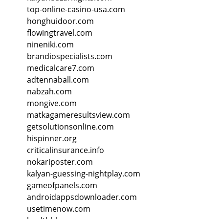
top-online-casino-usa.com
honghuidoor.com
flowingtravel.com
nineniki.com
brandiospecialists.com
medicalcare7.com
adtennaball.com
nabzah.com
mongive.com
matkagameresultsview.com
getsolutionsonline.com
hispinner.org
criticalinsurance.info
nokariposter.com
kalyan-guessing-nightplay.com
gameofpanels.com
androidappsdownloader.com
usetimenow.com