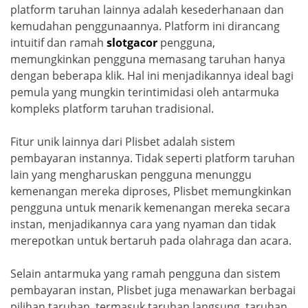
platform taruhan lainnya adalah kesederhanaan dan
kemudahan penggunaannya. Platform ini dirancang
intuitif dan ramah
slotgacor
pengguna,
memungkinkan pengguna memasang taruhan hanya
dengan beberapa klik. Hal ini menjadikannya ideal bagi
pemula yang mungkin terintimidasi oleh antarmuka
kompleks platform taruhan tradisional.
Fitur unik lainnya dari Plisbet adalah sistem
pembayaran instannya. Tidak seperti platform taruhan
lain yang mengharuskan pengguna menunggu
kemenangan mereka diproses, Plisbet memungkinkan
pengguna untuk menarik kemenangan mereka secara
instan, menjadikannya cara yang nyaman dan tidak
merepotkan untuk bertaruh pada olahraga dan acara.
Selain antarmuka yang ramah pengguna dan sistem
pembayaran instan, Plisbet juga menawarkan berbagai
pilihan taruhan, termasuk taruhan langsung, taruhan