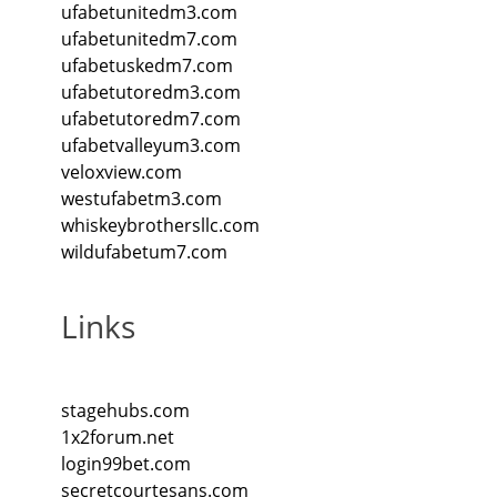
ufabetunitedm3.com
ufabetunitedm7.com
ufabetuskedm7.com
ufabetutoredm3.com
ufabetutoredm7.com
ufabetvalleyum3.com
veloxview.com
westufabetm3.com
whiskeybrothersllc.com
wildufabetum7.com
Links
stagehubs.com
1x2forum.net
login99bet.com
secretcourtesans.com