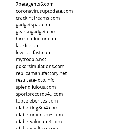
7betagents6.com
coronavirusuptodate.com
crackinstreams.com
gadgetspak.com
gearsngadget.com
hireseodoctor.com
lapsfit.com
levelup-fast.com
mytreepla.net
pokersimulations.com
replicamanufactory.net
rezultate-loto.info
splendifulous.com
sportsrecords4u.com
topceleberites.com
ufabetting8m4.com
ufabetunionum3.com
ufabetvalueum3.com
ufabetvaultm7.com