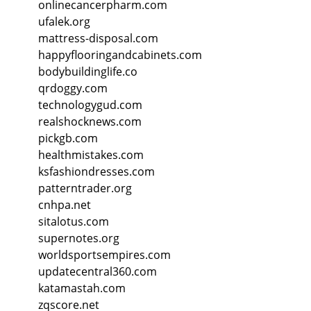
onlinecancerpharm.com
ufalek.org
mattress-disposal.com
happyflooringandcabinets.com
bodybuildinglife.co
qrdoggy.com
technologygud.com
realshocknews.com
pickgb.com
healthmistakes.com
ksfashiondresses.com
patterntrader.org
cnhpa.net
sitalotus.com
supernotes.org
worldsportsempires.com
updatecentral360.com
katamastah.com
zqscore.net