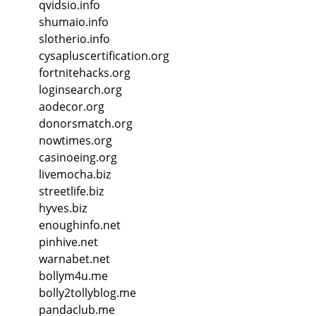
qvidsio.info
shumaio.info
slotherio.info
cysapluscertification.org
fortnitehacks.org
loginsearch.org
aodecor.org
donorsmatch.org
nowtimes.org
casinoeing.org
livemocha.biz
streetlife.biz
hyves.biz
enoughinfo.net
pinhive.net
warnabet.net
bollym4u.me
bolly2tollyblog.me
pandaclub.me