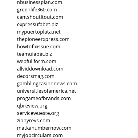
nbusinessplan.com
greenlife360.com
cantshoutitout.com
expressufabet.biz
mypuertoplata.net
thepioneerxpress.com
howtofixissue.com
teamufabet.biz
webfullform.com
allviddownload.com
decorsmag.com
gamblingcasinonews.com
universitiesofamerica.net
progameofbrands.com
qbreview.org
servicewueste.org
zippyrevs.com
matkanumbernow.com
myjobcirculars.com