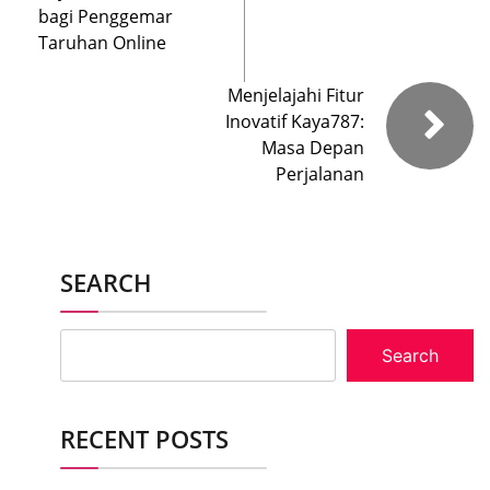
bagi Penggemar
Taruhan Online
Menjelajahi Fitur
Inovatif Kaya787:
Masa Depan
Perjalanan
SEARCH
Search
RECENT POSTS