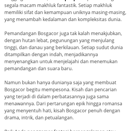
segala macam makhluk fantastik. Setiap makhluk
memiliki sifat dan kemampuan uniknya masing-masing,
yang menambah kedalaman dan kompleksitas dunia.
Pemandangan Bosgacor juga tak kalah menakjubkan,
dengan hutan lebat, pegunungan yang menjulang
tinggi, dan danau yang berkilauan. Setiap sudut dunia
ditampilkan dengan indah, menjadikannya
menyenangkan untuk menjelajahi dan menemukan
pemandangan dan suara baru.
Namun bukan hanya dunianya saja yang membuat
Bosgacor begitu mempesona. Kisah dan pencarian
yang terjadi di dalam perbatasannya juga sama
menawannya. Dari pertarungan epik hingga romansa
yang menyentuh hati, kisah Bosgacor penuh dengan
drama, intrik, dan petualangan.