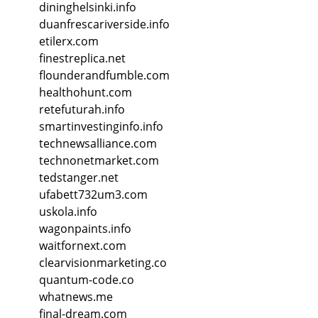
dininghelsinki.info
duanfrescariverside.info
etilerx.com
finestreplica.net
flounderandfumble.com
healthohunt.com
retefuturah.info
smartinvestinginfo.info
technewsalliance.com
technonetmarket.com
tedstanger.net
ufabett732um3.com
uskola.info
wagonpaints.info
waitfornext.com
clearvisionmarketing.co
quantum-code.co
whatnews.me
final-dream.com