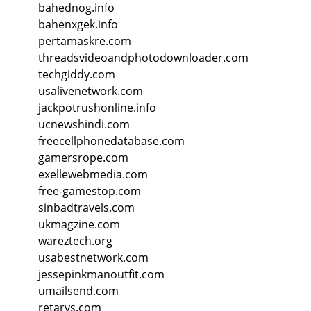
bahednog.info
bahenxgek.info
pertamaskre.com
threadsvideoandphotodownloader.com
techgiddy.com
usalivenetwork.com
jackpotrushonline.info
ucnewshindi.com
freecellphonedatabase.com
gamersrope.com
exellewebmedia.com
free-gamestop.com
sinbadtravels.com
ukmagzine.com
wareztech.org
usabestnetwork.com
jessepinkmanoutfit.com
umailsend.com
retarys.com