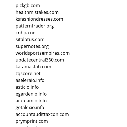
pickgb.com
healthmistakes.com
ksfashiondresses.com
patterntrader.org
cnhpa.net
sitalotus.com
supernotes.org
worldsportsempires.com
updatecentral360.com
katamastah.com
zqscore.net
aseleraio.info
asticio.info
egardenio.info
arxteamio.info
getalexio.info
accountaudittaxcon.com
prymprint.com