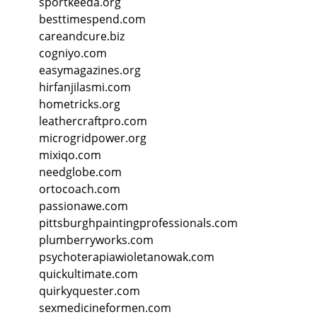
sportkeeda.org
besttimespend.com
careandcure.biz
cogniyo.com
easymagazines.org
hirfanjilasmi.com
hometricks.org
leathercraftpro.com
microgridpower.org
mixiqo.com
needglobe.com
ortocoach.com
passionawe.com
pittsburghpaintingprofessionals.com
plumberryworks.com
psychoterapiawioletanowak.com
quickultimate.com
quirkyquester.com
sexmedicineformen.com