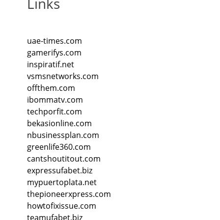
Links
uae-times.com
gamerifys.com
inspiratif.net
vsmsnetworks.com
offthem.com
ibommatv.com
techporfit.com
bekasionline.com
nbusinessplan.com
greenlife360.com
cantshoutitout.com
expressufabet.biz
mypuertoplata.net
thepioneerxpress.com
howtofixissue.com
teamufabet.biz