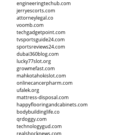
engineeringtechub.com
jerryescorts.com
attorneylegal.co
voomb.com
techgadgetpoint.com
tvsportsguide24.com
sportsreviews24.com
dubai360blog.com
lucky77slot.org
growmefast.com
mahkotahokislot.com
onlinecancerpharm.com
ufalek.org
mattress-disposal.com
happyflooringandcabinets.com
bodybuildinglife.co
qrdoggy.com
technologygud.com
realshocknews.com