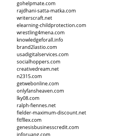
gohelpmate.com
rajdhani-satta-matka.com
writerscraft.net
elearning-childprotection.com
wrestling4mena.com
knowledgeforall.info
brand2lastio.com
usadigitalservices.com
socialhoppers.com
creativedream.net
n2315.com
getwebonline.com
onlyfansheaven.com
lky08.com
ralph-fiennes.net
fielder-maximum-discount.net
fitfllex.com
genesisbusinesscredit.com
inforuang.com