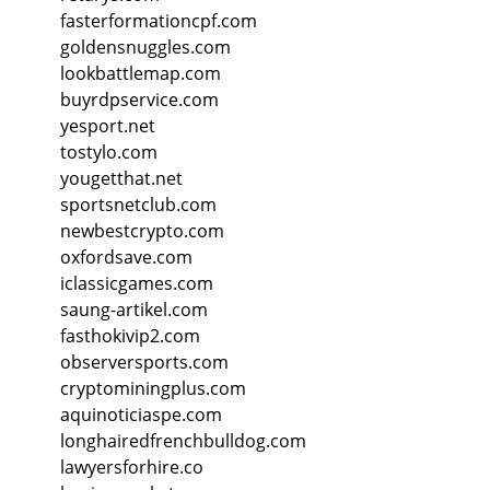
fasterformationcpf.com
goldensnuggles.com
lookbattlemap.com
buyrdpservice.com
yesport.net
tostylo.com
yougetthat.net
sportsnetclub.com
newbestcrypto.com
oxfordsave.com
iclassicgames.com
saung-artikel.com
fasthokivip2.com
observersports.com
cryptominingplus.com
aquinoticiaspe.com
longhairedfrenchbulldog.com
lawyersforhire.co