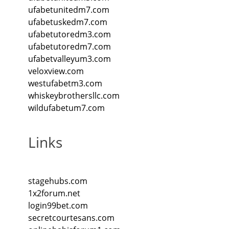
ufabetunitedm7.com
ufabetuskedm7.com
ufabetutoredm3.com
ufabetutoredm7.com
ufabetvalleyum3.com
veloxview.com
westufabetm3.com
whiskeybrothersllc.com
wildufabetum7.com
Links
stagehubs.com
1x2forum.net
login99bet.com
secretcourtesans.com