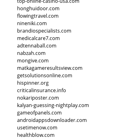
top-online-casino-usa.com
honghuidoor.com
flowingtravel.com
nineniki.com
brandiospecialists.com
medicalcare7.com
adtennaball.com
nabzah.com
mongive.com
matkagameresultsview.com
getsolutionsonline.com
hispinner.org
criticalinsurance.info
nokariposter.com
kalyan-guessing-nightplay.com
gameofpanels.com
androidappsdownloader.com
usetimenow.com
healthblow.com