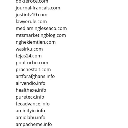
dokteroce.com
journal-francais.com
justintv10.com
lawyerule.com
mediamingleseaco.com
mtsmarketingblog.com
nghekiemtien.com
wasirku.com
tejas24.com
poolturbo.com
prachestait.com
artforafghans.info
airvendio.info
healthexe.info
puretecx.info
tecadvance.info
aminityio.info
amiolahu.info
ampacheme.info