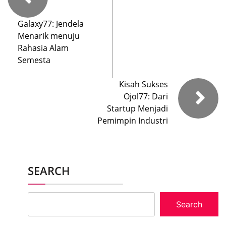
Galaxy77: Jendela
Menarik menuju
Rahasia Alam
Semesta
Kisah Sukses
Ojol77: Dari
Startup Menjadi
Pemimpin Industri
SEARCH
Search