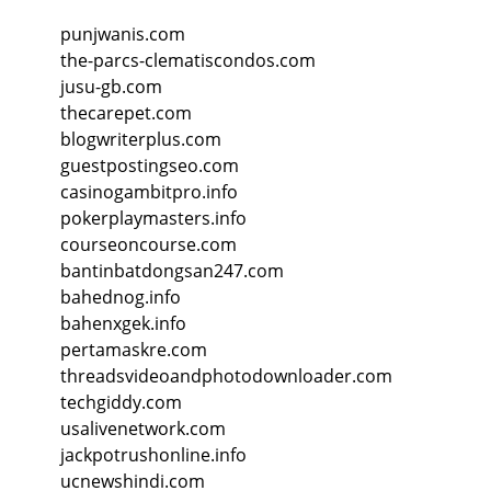
punjwanis.com
the-parcs-clematiscondos.com
jusu-gb.com
thecarepet.com
blogwriterplus.com
guestpostingseo.com
casinogambitpro.info
pokerplaymasters.info
courseoncourse.com
bantinbatdongsan247.com
bahednog.info
bahenxgek.info
pertamaskre.com
threadsvideoandphotodownloader.com
techgiddy.com
usalivenetwork.com
jackpotrushonline.info
ucnewshindi.com