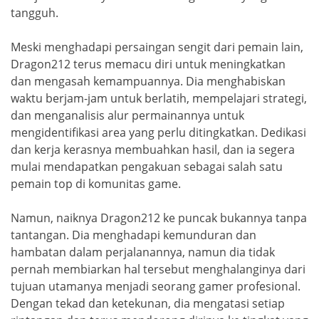
tangguh.
Meski menghadapi persaingan sengit dari pemain lain,
Dragon212 terus memacu diri untuk meningkatkan
dan mengasah kemampuannya. Dia menghabiskan
waktu berjam-jam untuk berlatih, mempelajari strategi,
dan menganalisis alur permainannya untuk
mengidentifikasi area yang perlu ditingkatkan. Dedikasi
dan kerja kerasnya membuahkan hasil, dan ia segera
mulai mendapatkan pengakuan sebagai salah satu
pemain top di komunitas game.
Namun, naiknya Dragon212 ke puncak bukannya tanpa
tantangan. Dia menghadapi kemunduran dan
hambatan dalam perjalanannya, namun dia tidak
pernah membiarkan hal tersebut menghalanginya dari
tujuan utamanya menjadi seorang gamer profesional.
Dengan tekad dan ketekunan, dia mengatasi setiap