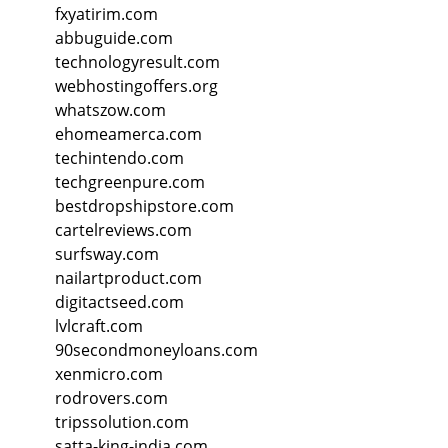
fxyatirim.com
abbuguide.com
technologyresult.com
webhostingoffers.org
whatszow.com
ehomeamerca.com
techintendo.com
techgreenpure.com
bestdropshipstore.com
cartelreviews.com
surfsway.com
nailartproduct.com
digitactseed.com
lvlcraft.com
90secondmoneyloans.com
xenmicro.com
rodrovers.com
tripssolution.com
satta-king-india.com