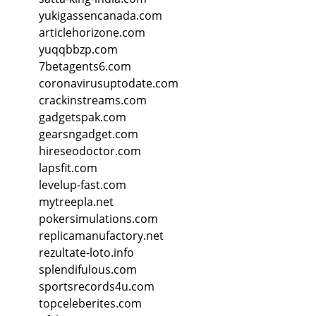
yukigassencanada.com
articlehorizone.com
yuqqbbzp.com
7betagents6.com
coronavirusuptodate.com
crackinstreams.com
gadgetspak.com
gearsngadget.com
hireseodoctor.com
lapsfit.com
levelup-fast.com
mytreepla.net
pokersimulations.com
replicamanufactory.net
rezultate-loto.info
splendifulous.com
sportsrecords4u.com
topceleberites.com