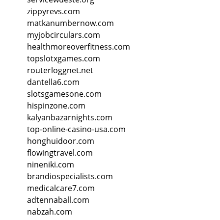
zippyrevs.com
matkanumbernow.com
myjobcirculars.com
healthmoreoverfitness.com
topslotxgames.com
routerloggnet.net
dantella6.com
slotsgamesone.com
hispinzone.com
kalyanbazarnights.com
top-online-casino-usa.com
honghuidoor.com
flowingtravel.com
nineniki.com
brandiospecialists.com
medicalcare7.com
adtennaball.com
nabzah.com