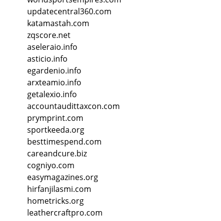
updatecentral360.com
katamastah.com
zqscore.net
aseleraio.info
asticio.info
egardenio.info
arxteamio.info
getalexio.info
accountaudittaxcon.com
prymprint.com
sportkeeda.org
besttimespend.com
careandcure.biz
cogniyo.com
easymagazines.org
hirfanjilasmi.com
hometricks.org
leathercraftpro.com