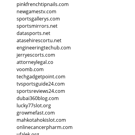
pinkfrenchtipnails.com
newgamestv.com
sportsgallerys.com
sportsmirrors.net
datasports.net
atasehirescortu.net
engineeringtechub.com
jerryescorts.com
attorneylegal.co
voomb.com
techgadgetpoint.com
tvsportsguide24.com
sportsreviews24.com
dubai360blog.com
lucky77slot.org
growmefast.com
mahkotahokislot.com
onlinecancerpharm.com
ufalek.org