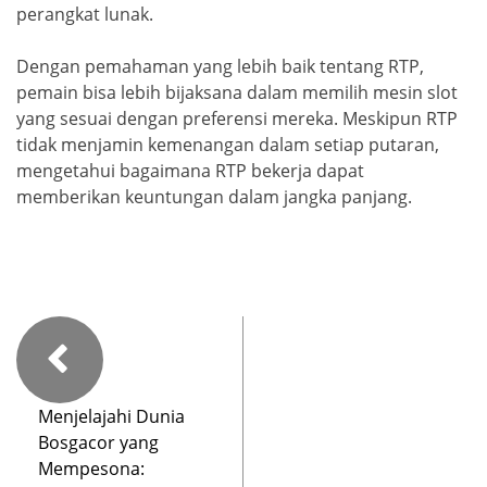
perangkat lunak.
Dengan pemahaman yang lebih baik tentang RTP,
pemain bisa lebih bijaksana dalam memilih mesin slot
yang sesuai dengan preferensi mereka. Meskipun RTP
tidak menjamin kemenangan dalam setiap putaran,
mengetahui bagaimana RTP bekerja dapat
memberikan keuntungan dalam jangka panjang.
Menjelajahi Dunia
Bosgacor yang
Mempesona: