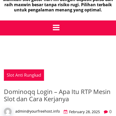
raih maxwin besar tanpa risiko rugi. Pilihan terbaik
untuk pengalaman menang yang optimal.
Slot Anti Rungkad
Dominoqq Login – Apa Itu RTP Mesin
Slot dan Cara Kerjanya
0
admin@yourfreehost.info
February 28, 2025