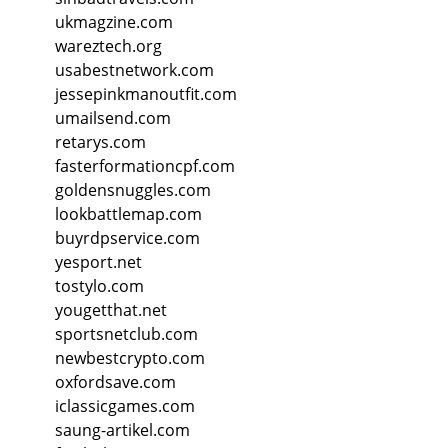
ukmagzine.com
wareztech.org
usabestnetwork.com
jessepinkmanoutfit.com
umailsend.com
retarys.com
fasterformationcpf.com
goldensnuggles.com
lookbattlemap.com
buyrdpservice.com
yesport.net
tostylo.com
yougetthat.net
sportsnetclub.com
newbestcrypto.com
oxfordsave.com
iclassicgames.com
saung-artikel.com