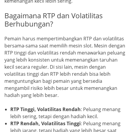
kemenangan kecil lebih sering.
Bagaimana RTP dan Volatilitas
Berhubungan?
Pemain harus mempertimbangkan RTP dan volatilitas
bersama-sama saat memilih mesin slot. Mesin dengan
RTP tinggi dan volatilitas rendah menawarkan peluang
yang lebih konsisten untuk memenangkan taruhan
kecil secara reguler. Di sisi lain, mesin dengan
volatilitas tinggi dan RTP lebih rendah bisa lebih
menguntungkan bagi pemain yang bersedia
mengambil risiko lebih besar untuk memenangkan
hadiah yang lebih besar.
RTP Tinggi, Volatilitas Rendah
: Peluang menang
lebih sering, tetapi dengan hadiah kecil.
RTP Rendah, Volatilitas Tinggi
: Peluang menang
lebih jarang, tetapi hadiah yang lebih besar saat