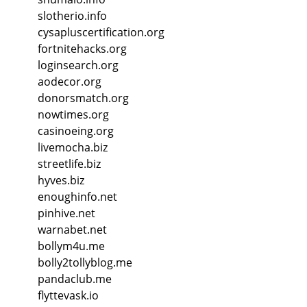
slotherio.info
cysapluscertification.org
fortnitehacks.org
loginsearch.org
aodecor.org
donorsmatch.org
nowtimes.org
casinoeing.org
livemocha.biz
streetlife.biz
hyves.biz
enoughinfo.net
pinhive.net
warnabet.net
bollym4u.me
bolly2tollyblog.me
pandaclub.me
flyttevask.io