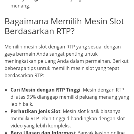
menang.
Bagaimana Memilih Mesin Slot
Berdasarkan RTP?
Memilih mesin slot dengan RTP yang sesuai dengan
gaya bermain Anda sangat penting untuk
meningkatkan peluang Anda dalam permainan. Berikut
beberapa tips untuk memilih mesin slot yang tepat
berdasarkan RTP:
Cari Mesin dengan RTP Tinggi
: Mesin dengan RTP
di atas 95% dianggap memiliki peluang menang yang
lebih baik.
Perhatikan Jenis Slot
: Mesin slot klasik biasanya
memiliki RTP lebih tinggi dibandingkan dengan slot
video yang lebih kompleks.
Baca Ulasan dan Informasi
: Banyak kasino online