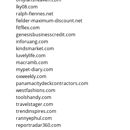
lky08.com
ralph-fiennes.net
fielder-maximum-discount.net
fitfllex.com
genesisbusinesscredit.com
inforuang.com
kindsmarket.com
luvelylife.com
macramb.com
mypet-diary.com
oxweekly.com
panamacitydeckcontractors.com
westfashions.com
toolshandy.com
travelstager.com
trendinspires.com
rannyephul.com
reportradar360.com