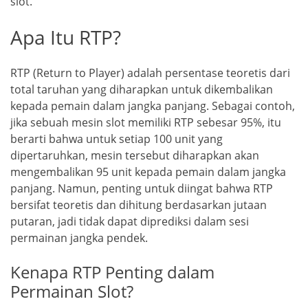
slot.
Apa Itu RTP?
RTP (Return to Player) adalah persentase teoretis dari
total taruhan yang diharapkan untuk dikembalikan
kepada pemain dalam jangka panjang. Sebagai contoh,
jika sebuah mesin slot memiliki RTP sebesar 95%, itu
berarti bahwa untuk setiap 100 unit yang
dipertaruhkan, mesin tersebut diharapkan akan
mengembalikan 95 unit kepada pemain dalam jangka
panjang. Namun, penting untuk diingat bahwa RTP
bersifat teoretis dan dihitung berdasarkan jutaan
putaran, jadi tidak dapat diprediksi dalam sesi
permainan jangka pendek.
Kenapa RTP Penting dalam
Permainan Slot?