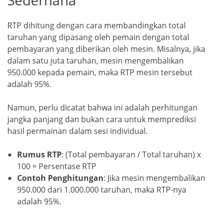
RTP dihitung dengan cara membandingkan total
taruhan yang dipasang oleh pemain dengan total
pembayaran yang diberikan oleh mesin. Misalnya, jika
dalam satu juta taruhan, mesin mengembalikan
950.000 kepada pemain, maka RTP mesin tersebut
adalah 95%.
Namun, perlu dicatat bahwa ini adalah perhitungan
jangka panjang dan bukan cara untuk memprediksi
hasil permainan dalam sesi individual.
Rumus RTP
: (Total pembayaran / Total taruhan) x
100 = Persentase RTP
Contoh Penghitungan
: Jika mesin mengembalikan
950.000 dari 1.000.000 taruhan, maka RTP-nya
adalah 95%.