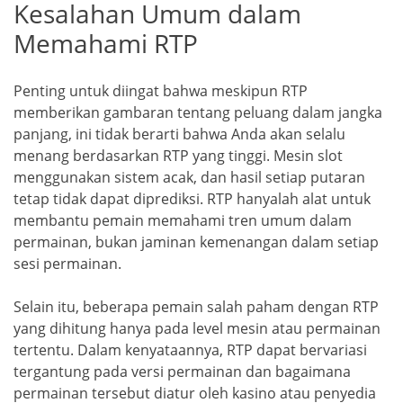
Kesalahan Umum dalam
Memahami RTP
Penting untuk diingat bahwa meskipun RTP
memberikan gambaran tentang peluang dalam jangka
panjang, ini tidak berarti bahwa Anda akan selalu
menang berdasarkan RTP yang tinggi. Mesin slot
menggunakan sistem acak, dan hasil setiap putaran
tetap tidak dapat diprediksi. RTP hanyalah alat untuk
membantu pemain memahami tren umum dalam
permainan, bukan jaminan kemenangan dalam setiap
sesi permainan.
Selain itu, beberapa pemain salah paham dengan RTP
yang dihitung hanya pada level mesin atau permainan
tertentu. Dalam kenyataannya, RTP dapat bervariasi
tergantung pada versi permainan dan bagaimana
permainan tersebut diatur oleh kasino atau penyedia