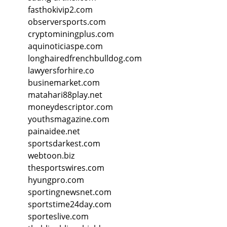
fasthokivip2.com
observersports.com
cryptominingplus.com
aquinoticiaspe.com
longhairedfrenchbulldog.com
lawyersforhire.co
businemarket.com
matahari88play.net
moneydescriptor.com
youthsmagazine.com
painaidee.net
sportsdarkest.com
webtoon.biz
thesportswires.com
hyungpro.com
sportingnewsnet.com
sportstime24day.com
sporteslive.com