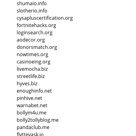
shumaio.info
slotherio.info
cysapluscertification.org
fortnitehacks.org
loginsearch.org
aodecor.org
donorsmatch.org
nowtimes.org
casinoeing.org
livemocha.biz
streetlife.biz
hyves.biz
enoughinfo.net
pinhive.net
warnabet.net
bollym4u.me
bolly2tollyblog.me
pandaclub.me
flyttevask.io