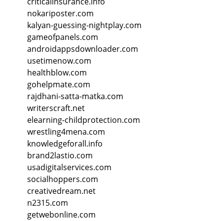
criticalinsurance.info
nokariposter.com
kalyan-guessing-nightplay.com
gameofpanels.com
androidappsdownloader.com
usetimenow.com
healthblow.com
gohelpmate.com
rajdhani-satta-matka.com
writerscraft.net
elearning-childprotection.com
wrestling4mena.com
knowledgeforall.info
brand2lastio.com
usadigitalservices.com
socialhoppers.com
creativedream.net
n2315.com
getwebonline.com