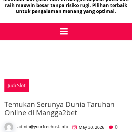
raih maxwin besar tanpa risiko rugi. Pilihan terbaik
untuk pengalaman menang yang optimal.
Judi Slot
Temukan Serunya Dunia Taruhan
Online di Mangga2bet
0
admin@yourfreehost.info
May 30, 2026