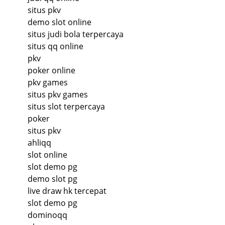
situs pkv
demo slot online
situs judi bola terpercaya
situs qq online
pkv
poker online
pkv games
situs pkv games
situs slot terpercaya
poker
situs pkv
ahliqq
slot online
slot demo pg
demo slot pg
live draw hk tercepat
slot demo pg
dominoqq