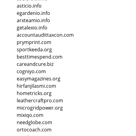
asticio.info
egardenio.info
arxteamio.info
getalexio.info
accountaudittaxcon.com
prymprint.com
sportkeeda.org
besttimespend.com
careandcure.biz
cogniyo.com
easymagazines.org
hirfanjilasmi.com
hometricks.org
leathercraftpro.com
microgridpower.org
mixiqo.com
needglobe.com
ortocoach.com