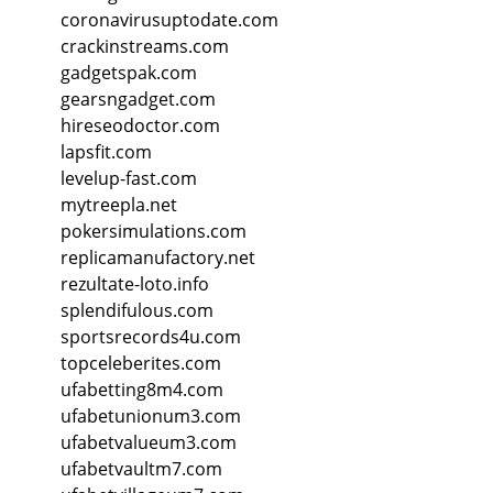
coronavirusuptodate.com
crackinstreams.com
gadgetspak.com
gearsngadget.com
hireseodoctor.com
lapsfit.com
levelup-fast.com
mytreepla.net
pokersimulations.com
replicamanufactory.net
rezultate-loto.info
splendifulous.com
sportsrecords4u.com
topceleberites.com
ufabetting8m4.com
ufabetunionum3.com
ufabetvalueum3.com
ufabetvaultm7.com