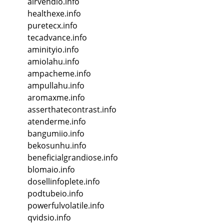
airvendio.info
healthexe.info
puretecx.info
tecadvance.info
aminityio.info
amiolahu.info
ampacheme.info
ampullahu.info
aromaxme.info
asserthatecontrast.info
atenderme.info
bangumiio.info
bekosunhu.info
beneficialgrandiose.info
blomaio.info
dosellinfoplete.info
podtubeio.info
powerfulvolatile.info
qvidsio.info