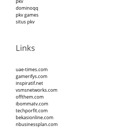
pkv
dominoqq
pkv games
situs pkv
Links
uae-times.com
gamerifys.com
inspiratif.net
vsmsnetworks.com
offthem.com
ibommatv.com
techporfit.com
bekasionline.com
nbusinessplan.com