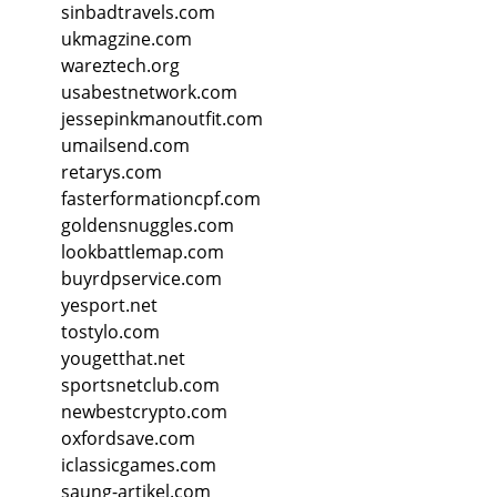
sinbadtravels.com
ukmagzine.com
wareztech.org
usabestnetwork.com
jessepinkmanoutfit.com
umailsend.com
retarys.com
fasterformationcpf.com
goldensnuggles.com
lookbattlemap.com
buyrdpservice.com
yesport.net
tostylo.com
yougetthat.net
sportsnetclub.com
newbestcrypto.com
oxfordsave.com
iclassicgames.com
saung-artikel.com