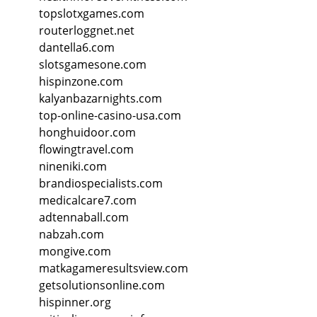
topslotxgames.com
routerloggnet.net
dantella6.com
slotsgamesone.com
hispinzone.com
kalyanbazarnights.com
top-online-casino-usa.com
honghuidoor.com
flowingtravel.com
nineniki.com
brandiospecialists.com
medicalcare7.com
adtennaball.com
nabzah.com
mongive.com
matkagameresultsview.com
getsolutionsonline.com
hispinner.org