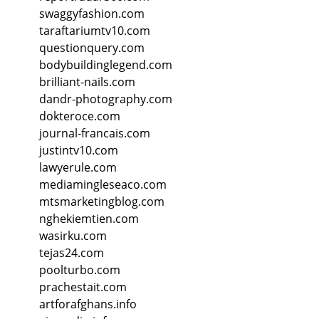
swaggyfashion.com
taraftariumtv10.com
questionquery.com
bodybuildinglegend.com
brilliant-nails.com
dandr-photography.com
dokteroce.com
journal-francais.com
justintv10.com
lawyerule.com
mediamingleseaco.com
mtsmarketingblog.com
nghekiemtien.com
wasirku.com
tejas24.com
poolturbo.com
prachestait.com
artforafghans.info