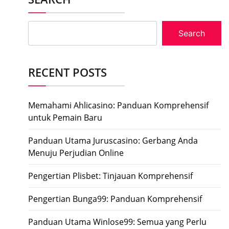
Search
RECENT POSTS
Memahami Ahlicasino: Panduan Komprehensif
untuk Pemain Baru
Panduan Utama Juruscasino: Gerbang Anda
Menuju Perjudian Online
Pengertian Plisbet: Tinjauan Komprehensif
Pengertian Bunga99: Panduan Komprehensif
Panduan Utama Winlose99: Semua yang Perlu