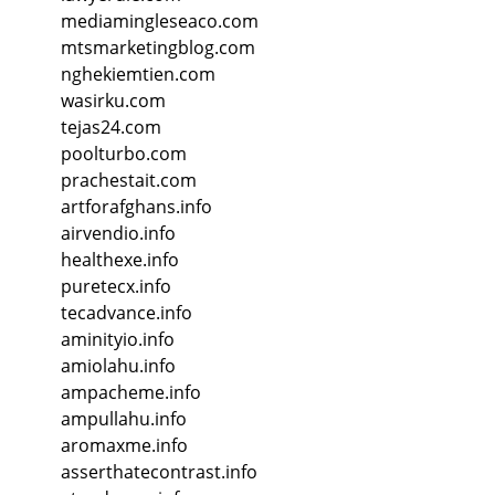
mediamingleseaco.com
mtsmarketingblog.com
nghekiemtien.com
wasirku.com
tejas24.com
poolturbo.com
prachestait.com
artforafghans.info
airvendio.info
healthexe.info
puretecx.info
tecadvance.info
aminityio.info
amiolahu.info
ampacheme.info
ampullahu.info
aromaxme.info
asserthatecontrast.info