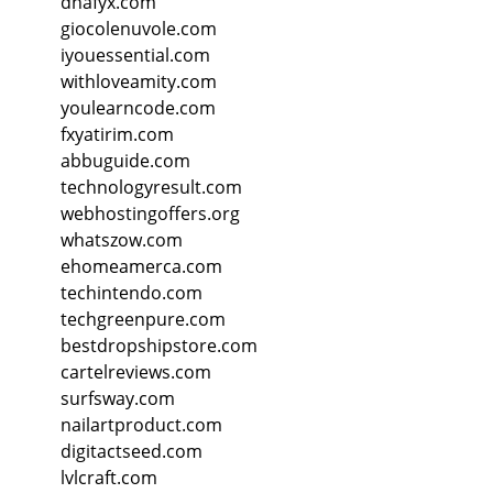
dnafyx.com
giocolenuvole.com
iyouessential.com
withloveamity.com
youlearncode.com
fxyatirim.com
abbuguide.com
technologyresult.com
webhostingoffers.org
whatszow.com
ehomeamerca.com
techintendo.com
techgreenpure.com
bestdropshipstore.com
cartelreviews.com
surfsway.com
nailartproduct.com
digitactseed.com
lvlcraft.com