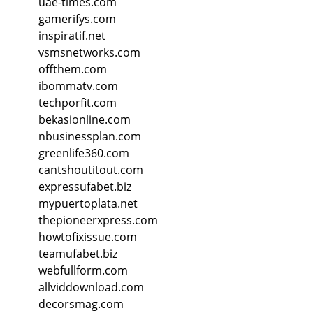
uae-times.com
gamerifys.com
inspiratif.net
vsmsnetworks.com
offthem.com
ibommatv.com
techporfit.com
bekasionline.com
nbusinessplan.com
greenlife360.com
cantshoutitout.com
expressufabet.biz
mypuertoplata.net
thepioneerxpress.com
howtofixissue.com
teamufabet.biz
webfullform.com
allviddownload.com
decorsmag.com