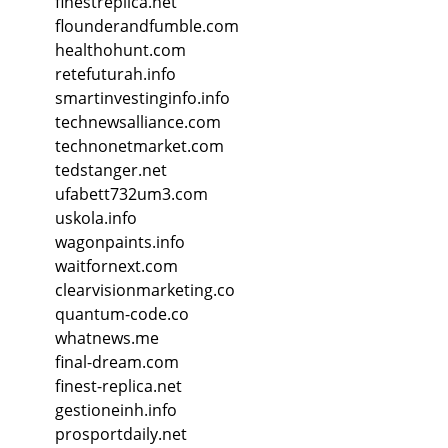
finestreplica.net
flounderandfumble.com
healthohunt.com
retefuturah.info
smartinvestinginfo.info
technewsalliance.com
technonetmarket.com
tedstanger.net
ufabett732um3.com
uskola.info
wagonpaints.info
waitfornext.com
clearvisionmarketing.co
quantum-code.co
whatnews.me
final-dream.com
finest-replica.net
gestioneinh.info
prosportdaily.net