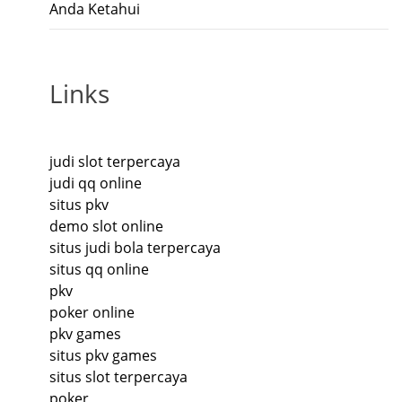
Anda Ketahui
Links
judi slot terpercaya
judi qq online
situs pkv
demo slot online
situs judi bola terpercaya
situs qq online
pkv
poker online
pkv games
situs pkv games
situs slot terpercaya
poker