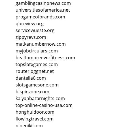
gamblingcasinonews.com
universitiesofamerica.net
progameofbrands.com
qbreview.org
servicewueste.org
zippyrevs.com
matkanumbernow.com
myjobcirculars.com
healthmoreoverfitness.com
topslotxgames.com
routerloggnet.net
dantella6.com
slotsgamesone.com
hispinzone.com
kalyanbazarnights.com
top-online-casino-usa.com
honghuidoor.com
flowingtravel.com
nineniki.com