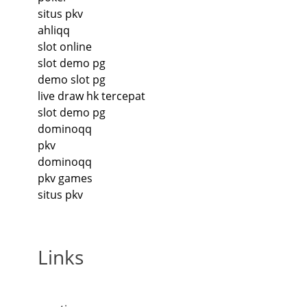
situs pkv
ahliqq
slot online
slot demo pg
demo slot pg
live draw hk tercepat
slot demo pg
dominoqq
pkv
dominoqq
pkv games
situs pkv
Links