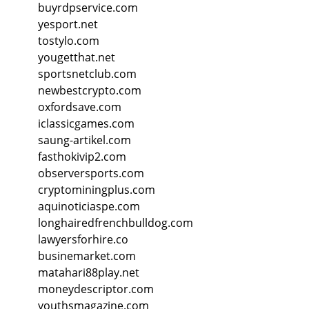
buyrdpservice.com
yesport.net
tostylo.com
yougetthat.net
sportsnetclub.com
newbestcrypto.com
oxfordsave.com
iclassicgames.com
saung-artikel.com
fasthokivip2.com
observersports.com
cryptominingplus.com
aquinoticiaspe.com
longhairedfrenchbulldog.com
lawyersforhire.co
businemarket.com
matahari88play.net
moneydescriptor.com
youthsmagazine.com