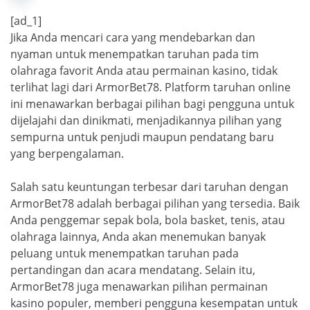
[ad_1]
Jika Anda mencari cara yang mendebarkan dan
nyaman untuk menempatkan taruhan pada tim
olahraga favorit Anda atau permainan kasino, tidak
terlihat lagi dari ArmorBet78. Platform taruhan online
ini menawarkan berbagai pilihan bagi pengguna untuk
dijelajahi dan dinikmati, menjadikannya pilihan yang
sempurna untuk penjudi maupun pendatang baru
yang berpengalaman.
Salah satu keuntungan terbesar dari taruhan dengan
ArmorBet78 adalah berbagai pilihan yang tersedia. Baik
Anda penggemar sepak bola, bola basket, tenis, atau
olahraga lainnya, Anda akan menemukan banyak
peluang untuk menempatkan taruhan pada
pertandingan dan acara mendatang. Selain itu,
ArmorBet78 juga menawarkan pilihan permainan
kasino populer, memberi pengguna kesempatan untuk