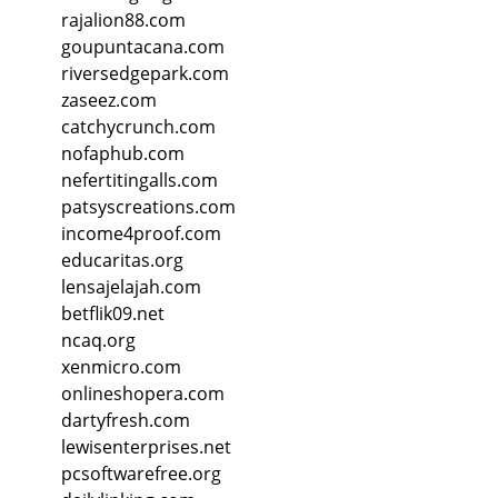
rajalion88.com
goupuntacana.com
riversedgepark.com
zaseez.com
catchycrunch.com
nofaphub.com
nefertitingalls.com
patsyscreations.com
income4proof.com
educaritas.org
lensajelajah.com
betflik09.net
ncaq.org
xenmicro.com
onlineshopera.com
dartyfresh.com
lewisenterprises.net
pcsoftwarefree.org