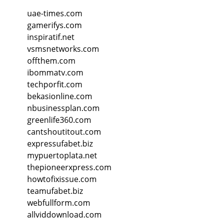
uae-times.com
gamerifys.com
inspiratif.net
vsmsnetworks.com
offthem.com
ibommatv.com
techporfit.com
bekasionline.com
nbusinessplan.com
greenlife360.com
cantshoutitout.com
expressufabet.biz
mypuertoplata.net
thepioneerxpress.com
howtofixissue.com
teamufabet.biz
webfullform.com
allviddownload.com