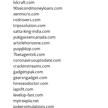
lvlcraft.com
90secondmoneyloans.com
xenmicro.com
rodrovers.com
tripssolution.com
satta-king-india.com
yukigassencanada.com
articlehorizone.com
yuqqbbzp.com
7betagents6.com
coronavirusuptodate.com
crackinstreams.com
gadgetspak.com
gearsngadget.com
hireseodoctor.com
lapsfit.com
levelup-fast.com
mytreepla.net
pokersimulations.com