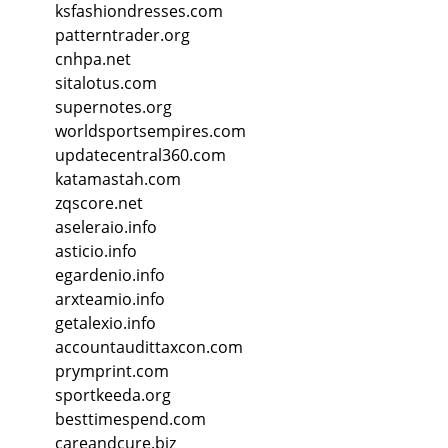
ksfashiondresses.com
patterntrader.org
cnhpa.net
sitalotus.com
supernotes.org
worldsportsempires.com
updatecentral360.com
katamastah.com
zqscore.net
aseleraio.info
asticio.info
egardenio.info
arxteamio.info
getalexio.info
accountaudittaxcon.com
prymprint.com
sportkeeda.org
besttimespend.com
careandcure.biz