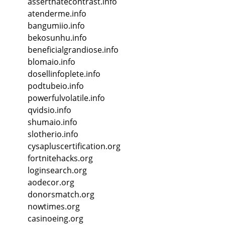
asserthatecontrast.info
atenderme.info
bangumiio.info
bekosunhu.info
beneficialgrandiose.info
blomaio.info
dosellinfoplete.info
podtubeio.info
powerfulvolatile.info
qvidsio.info
shumaio.info
slotherio.info
cysapluscertification.org
fortnitehacks.org
loginsearch.org
aodecor.org
donorsmatch.org
nowtimes.org
casinoeing.org