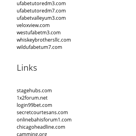
ufabetutoredm3.com
ufabetutoredm7.com
ufabetvalleyum3.com
veloxview.com
westufabetm3.com
whiskeybrothersllc.com
wildufabetum7.com
Links
stagehubs.com
1x2forum.net
login99bet.com
secretcourtesans.com
onlinebahisforum1.com
chicagoheadline.com
camming.org