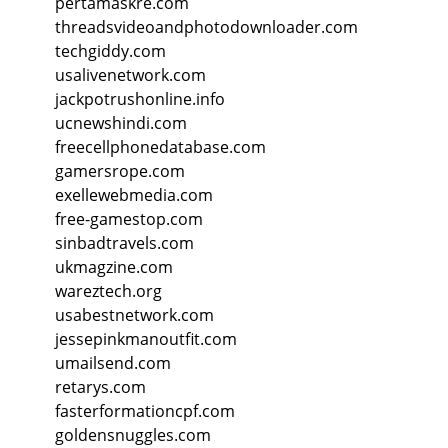
pertamaskre.com
threadsvideoandphotodownloader.com
techgiddy.com
usalivenetwork.com
jackpotrushonline.info
ucnewshindi.com
freecellphonedatabase.com
gamersrope.com
exellewebmedia.com
free-gamestop.com
sinbadtravels.com
ukmagzine.com
wareztech.org
usabestnetwork.com
jessepinkmanoutfit.com
umailsend.com
retarys.com
fasterformationcpf.com
goldensnuggles.com