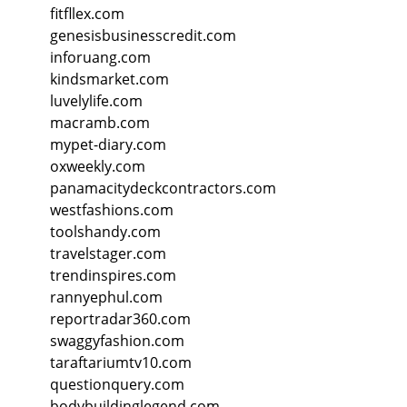
fitfllex.com
genesisbusinesscredit.com
inforuang.com
kindsmarket.com
luvelylife.com
macramb.com
mypet-diary.com
oxweekly.com
panamacitydeckcontractors.com
westfashions.com
toolshandy.com
travelstager.com
trendinspires.com
rannyephul.com
reportradar360.com
swaggyfashion.com
taraftariumtv10.com
questionquery.com
bodybuildinglegend.com