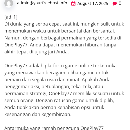
0
admin@yourfreehost.info
August 17, 2025
[ad_1]
Di dunia yang serba cepat saat ini, mungkin sulit untuk
menemukan waktu untuk bersantai dan bersantai.
Namun, dengan berbagai permainan yang tersedia di
OnePlay77, Anda dapat menemukan hiburan tanpa
akhir tepat di ujung jari Anda.
OnePlay77 adalah platform game online terkemuka
yang menawarkan beragam pilihan game untuk
pemain dari segala usia dan minat. Apakah Anda
penggemar aksi, petualangan, teka -teki, atau
permainan strategi, OnePlay77 memiliki sesuatu untuk
semua orang. Dengan ratusan game untuk dipilih,
Anda tidak akan pernah kehabisan opsi untuk
kesenangan dan kegembiraan.
Antarmuka yang ramah pengguna OnePlay77