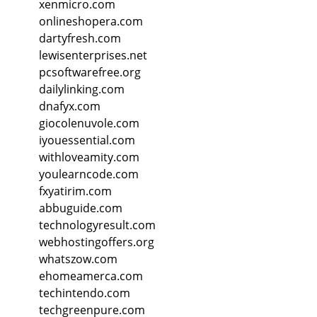
xenmicro.com
onlineshopera.com
dartyfresh.com
lewisenterprises.net
pcsoftwarefree.org
dailylinking.com
dnafyx.com
giocolenuvole.com
iyouessential.com
withloveamity.com
youlearncode.com
fxyatirim.com
abbuguide.com
technologyresult.com
webhostingoffers.org
whatszow.com
ehomeamerca.com
techintendo.com
techgreenpure.com