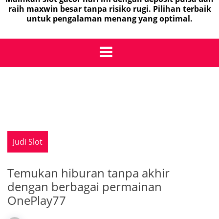
raih maxwin besar tanpa risiko rugi. Pilihan terbaik
untuk pengalaman menang yang optimal.
Judi Slot
Temukan hiburan tanpa akhir
dengan berbagai permainan
OnePlay77