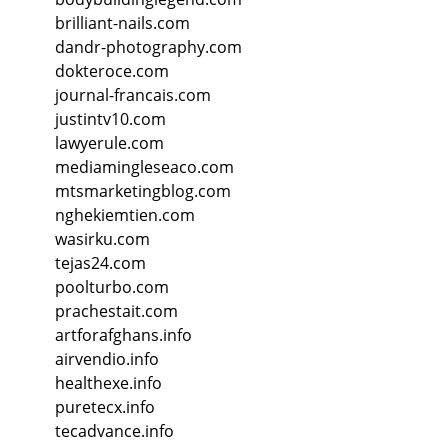
brilliant-nails.com
dandr-photography.com
dokteroce.com
journal-francais.com
justintv10.com
lawyerule.com
mediamingleseaco.com
mtsmarketingblog.com
nghekiemtien.com
wasirku.com
tejas24.com
poolturbo.com
prachestait.com
artforafghans.info
airvendio.info
healthexe.info
puretecx.info
tecadvance.info