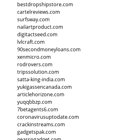
bestdropshipstore.com
cartelreviews.com
surfsway.com
nailartproduct.com
digitactseed.com
lvlcraft.com
90secondmoneyloans.com
xenmicro.com
rodrovers.com
tripssolution.com
satta-king-india.com
yukigassencanada.com
articlehorizone.com
yuqqbbzp.com
7betagents6.com
coronavirusuptodate.com
crackinstreams.com
gadgetspak.com
gearsngadget.com