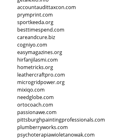
accountaudittaxcon.com
prymprint.com
sportkeeda.org
besttimespend.com
careandcure.biz
cogniyo.com
easymagazines.org
hirfanjilasmi.com
hometricks.org
leathercraftpro.com
microgridpower.org
mixiqo.com
needglobe.com
ortocoach.com
passionawe.com
pittsburghpaintingprofessionals.com
plumberryworks.com
psychoterapiawioletanowak.com