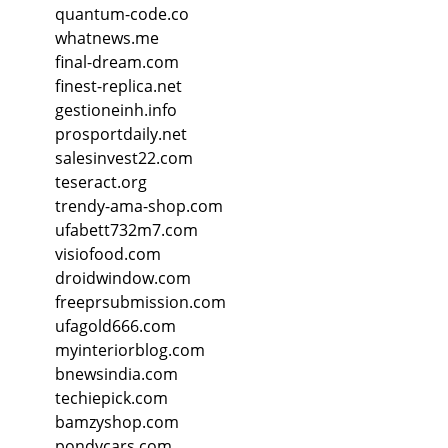
quantum-code.co
whatnews.me
final-dream.com
finest-replica.net
gestioneinh.info
prosportdaily.net
salesinvest22.com
teseract.org
trendy-ama-shop.com
ufabett732m7.com
visiofood.com
droidwindow.com
freeprsubmission.com
ufagold666.com
myinteriorblog.com
bnewsindia.com
techiepick.com
bamzyshop.com
pondycars.com