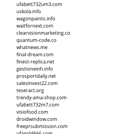
ufabett732um3.com
uskola.info
wagonpaints.info
waitfornext.com
clearvisionmarketing.co
quantum-code.co
whatnews.me
final-dream.com
finest-replica.net
gestioneinh.info
prosportdaily.net
salesinvest22.com
teseract.org
trendy-ama-shop.com
ufabett732m7.com
visiofood.com
droidwindow.com
freeprsubmission.com
ufagold666.com