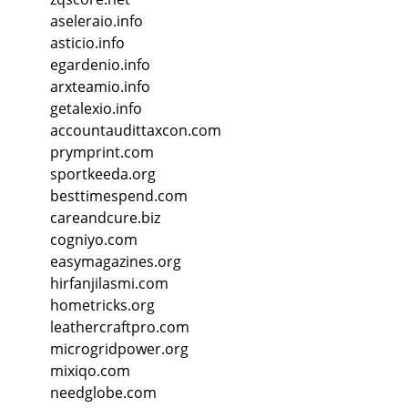
aseleraio.info
asticio.info
egardenio.info
arxteamio.info
getalexio.info
accountaudittaxcon.com
prymprint.com
sportkeeda.org
besttimespend.com
careandcure.biz
cogniyo.com
easymagazines.org
hirfanjilasmi.com
hometricks.org
leathercraftpro.com
microgridpower.org
mixiqo.com
needglobe.com