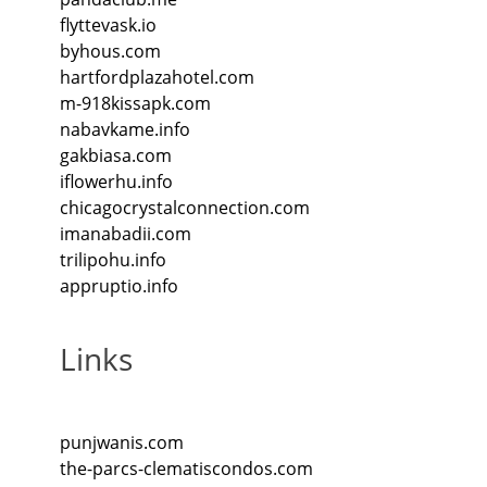
flyttevask.io
byhous.com
hartfordplazahotel.com
m-918kissapk.com
nabavkame.info
gakbiasa.com
iflowerhu.info
chicagocrystalconnection.com
imanabadii.com
trilipohu.info
appruptio.info
Links
punjwanis.com
the-parcs-clematiscondos.com