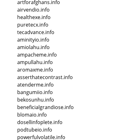
artforafghans.info
airvendio.info
healthexe.info
puretecx.info
tecadvance.info
aminityio.info
amiolahu.info
ampacheme.info
ampullahu.info
aromaxme.info
asserthatecontrast.info
atenderme.info
bangumiio.info
bekosunhu.info
beneficialgrandiose.info
blomaio.info
dosellinfoplete.info
podtubeio.info
powerfulvolatile.info