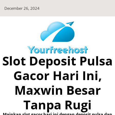
Skip
December 26, 2024
to
content
Slot Deposit Pulsa
Gacor Hari Ini,
Maxwin Besar
Tanpa Rugi
Mainkan slot gacor hari ini dengan deposit pulsa dan