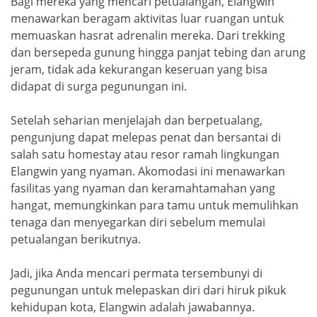
Bagi mereka yang mencari petualangan, Elangwin
menawarkan beragam aktivitas luar ruangan untuk
memuaskan hasrat adrenalin mereka. Dari trekking
dan bersepeda gunung hingga panjat tebing dan arung
jeram, tidak ada kekurangan keseruan yang bisa
didapat di surga pegunungan ini.
Setelah seharian menjelajah dan berpetualang,
pengunjung dapat melepas penat dan bersantai di
salah satu homestay atau resor ramah lingkungan
Elangwin yang nyaman. Akomodasi ini menawarkan
fasilitas yang nyaman dan keramahtamahan yang
hangat, memungkinkan para tamu untuk memulihkan
tenaga dan menyegarkan diri sebelum memulai
petualangan berikutnya.
Jadi, jika Anda mencari permata tersembunyi di
pegunungan untuk melepaskan diri dari hiruk pikuk
kehidupan kota, Elangwin adalah jawabannya.