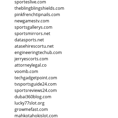
sporteslive.com
theblingblingshields.com
pinkfrenchtipnails.com
newgamestv.com
sportsgallerys.com
sportsmirrors.net
datasports.net
atasehirescortu.net
engineeringtechub.com
jerryescorts.com
attorneylegal.co
voomb.com
techgadgetpoint.com
tvsportsguide24.com
sportsreviews24.com
dubai360blog.com
lucky77slot.org
growmefast.com
mahkotahokislot.com