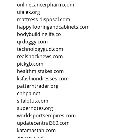
onlinecancerpharm.com
ufalek.org
mattress-disposal.com
happyflooringandcabinets.com
bodybuildinglife.co
qrdoggy.com
technologygud.com
realshocknews.com
pickgb.com
healthmistakes.com
ksfashiondresses.com
patterntrader.org
cnhpa.net
sitalotus.com
supernotes.org
worldsportsempires.com
updatecentral360.com
katamastah.com
zqscore.net