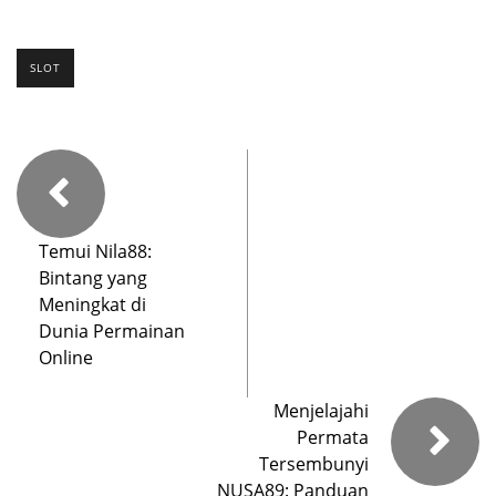
SLOT
Temui Nila88:
Bintang yang
Meningkat di
Dunia Permainan
Online
Menjelajahi
Permata
Tersembunyi
NUSA89: Panduan