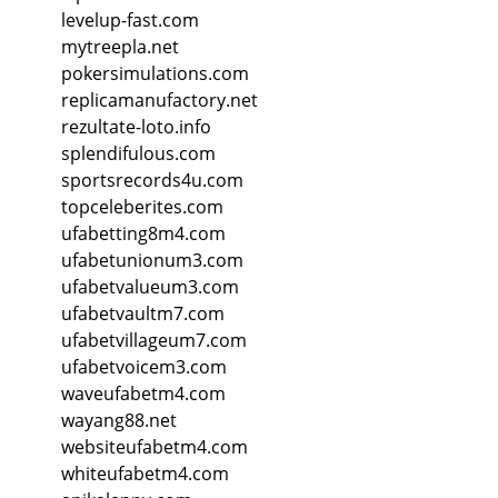
levelup-fast.com
mytreepla.net
pokersimulations.com
replicamanufactory.net
rezultate-loto.info
splendifulous.com
sportsrecords4u.com
topceleberites.com
ufabetting8m4.com
ufabetunionum3.com
ufabetvalueum3.com
ufabetvaultm7.com
ufabetvillageum7.com
ufabetvoicem3.com
waveufabetm4.com
wayang88.net
websiteufabetm4.com
whiteufabetm4.com