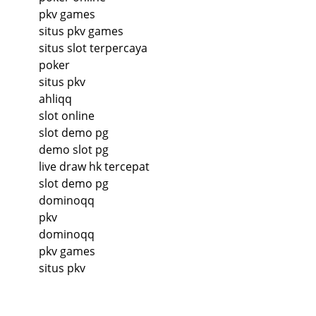
pkv games
situs pkv games
situs slot terpercaya
poker
situs pkv
ahliqq
slot online
slot demo pg
demo slot pg
live draw hk tercepat
slot demo pg
dominoqq
pkv
dominoqq
pkv games
situs pkv