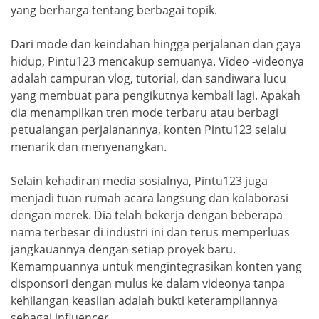
yang berharga tentang berbagai topik.
Dari mode dan keindahan hingga perjalanan dan gaya
hidup, Pintu123 mencakup semuanya. Video -videonya
adalah campuran vlog, tutorial, dan sandiwara lucu
yang membuat para pengikutnya kembali lagi. Apakah
dia menampilkan tren mode terbaru atau berbagi
petualangan perjalanannya, konten Pintu123 selalu
menarik dan menyenangkan.
Selain kehadiran media sosialnya, Pintu123 juga
menjadi tuan rumah acara langsung dan kolaborasi
dengan merek. Dia telah bekerja dengan beberapa
nama terbesar di industri ini dan terus memperluas
jangkauannya dengan setiap proyek baru.
Kemampuannya untuk mengintegrasikan konten yang
disponsori dengan mulus ke dalam videonya tanpa
kehilangan keaslian adalah bukti keterampilannya
sebagai influencer.