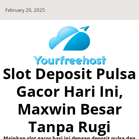
Skip
February 20, 2025
to
content
Slot Deposit Pulsa
Gacor Hari Ini,
Maxwin Besar
Tanpa Rugi
Mainkan slot gacor hari ini dengan deposit pulsa dan