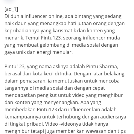
[ad_1]
Di dunia influencer online, ada bintang yang sedang
naik daun yang menangkap hati jutaan orang dengan
kepribadiannya yang karismatik dan konten yang
menarik. Temui Pintu123, seorang influencer muda
yang membuat gelombang di media sosial dengan
gaya unik dan energi menular.
Pintu123, yang nama aslinya adalah Pintu Sharma,
berasal dari kota kecil di India. Dengan latar belakang
dalam pemasaran, ia memutuskan untuk mencoba
tangannya di media sosial dan dengan cepat
mendapatkan pengikut untuk video yang menghibur
dan konten yang menyenangkan. Apa yang
membedakan Pintu123 dari influencer lain adalah
kemampuannya untuk terhubung dengan audiensnya
di tingkat pribadi. Video -videonya tidak hanya
menghibur tetapi juga memberikan wawasan dan tips