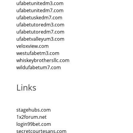
ufabetunitedm3.com
ufabetunitedm7.com
ufabetuskedm7.com
ufabetutoredm3.com
ufabetutoredm7.com
ufabetvalleyum3.com
veloxview.com
westufabetm3.com
whiskeybrothersllc.com
wildufabetum7.com
Links
stagehubs.com
1x2forum.net
login99bet.com
secretcourtesans.com