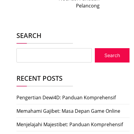
Pelancong
SEARCH
Search
RECENT POSTS
Pengertian Dewi4D: Panduan Komprehensif
Memahami Gajibet: Masa Depan Game Online
Menjelajahi Majestibet: Panduan Komprehensif