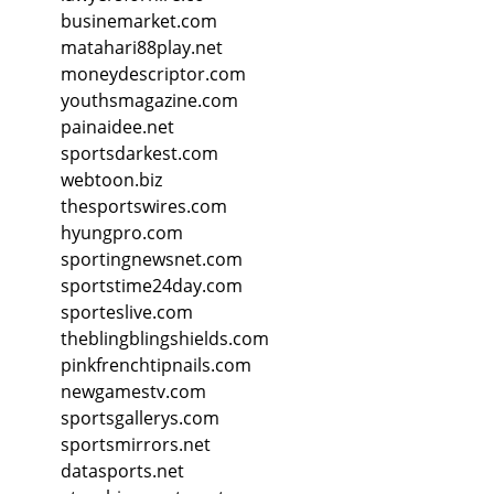
businemarket.com
matahari88play.net
moneydescriptor.com
youthsmagazine.com
painaidee.net
sportsdarkest.com
webtoon.biz
thesportswires.com
hyungpro.com
sportingnewsnet.com
sportstime24day.com
sporteslive.com
theblingblingshields.com
pinkfrenchtipnails.com
newgamestv.com
sportsgallerys.com
sportsmirrors.net
datasports.net