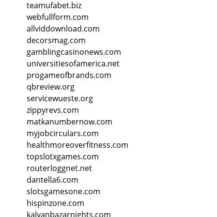
teamufabet.biz
webfullform.com
allviddownload.com
decorsmag.com
gamblingcasinonews.com
universitiesofamerica.net
progameofbrands.com
qbreview.org
servicewueste.org
zippyrevs.com
matkanumbernow.com
myjobcirculars.com
healthmoreoverfitness.com
topslotxgames.com
routerloggnet.net
dantella6.com
slotsgamesone.com
hispinzone.com
kalyanbazarnights.com