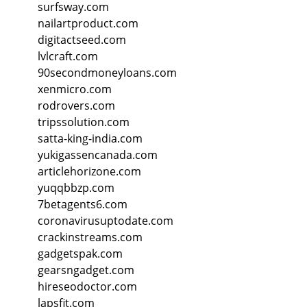
surfsway.com
nailartproduct.com
digitactseed.com
lvlcraft.com
90secondmoneyloans.com
xenmicro.com
rodrovers.com
tripssolution.com
satta-king-india.com
yukigassencanada.com
articlehorizone.com
yuqqbbzp.com
7betagents6.com
coronavirusuptodate.com
crackinstreams.com
gadgetspak.com
gearsngadget.com
hireseodoctor.com
lapsfit.com