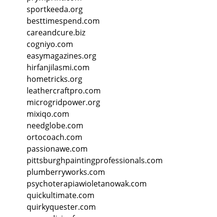
sportkeeda.org
besttimespend.com
careandcure.biz
cogniyo.com
easymagazines.org
hirfanjilasmi.com
hometricks.org
leathercraftpro.com
microgridpower.org
mixiqo.com
needglobe.com
ortocoach.com
passionawe.com
pittsburghpaintingprofessionals.com
plumberryworks.com
psychoterapiawioletanowak.com
quickultimate.com
quirkyquester.com