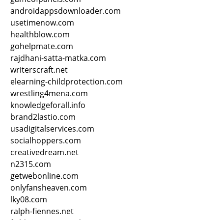
androidappsdownloader.com
usetimenow.com
healthblow.com
gohelpmate.com
rajdhani-satta-matka.com
writerscraft.net
elearning-childprotection.com
wrestling4mena.com
knowledgeforall.info
brand2lastio.com
usadigitalservices.com
socialhoppers.com
creativedream.net
n2315.com
getwebonline.com
onlyfansheaven.com
lky08.com
ralph-fiennes.net