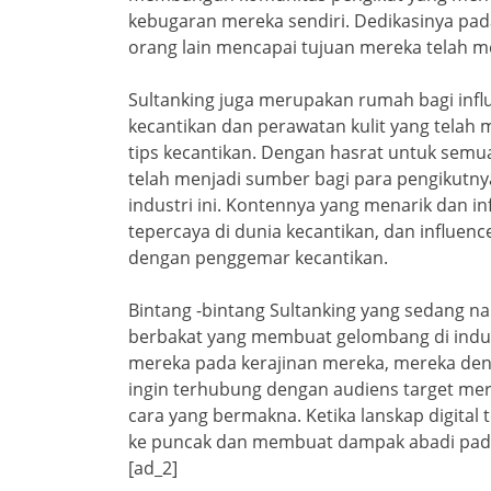
kebugaran mereka sendiri. Dedikasinya p
orang lain mencapai tujuan mereka telah me
Sultanking juga merupakan rumah bagi infl
kecantikan dan perawatan kulit yang telah 
tips kecantikan. Dengan hasrat untuk semu
telah menjadi sumber bagi para pengikutny
industri ini. Kontennya yang menarik dan i
tepercaya di dunia kecantikan, dan influen
dengan penggemar kecantikan.
Bintang -bintang Sultanking yang sedang na
berbakat yang membuat gelombang di industri
mereka pada kerajinan mereka, mereka den
ingin terhubung dengan audiens target me
cara yang bermakna. Ketika lanskap digital 
ke puncak dan membuat dampak abadi pada
[ad_2]