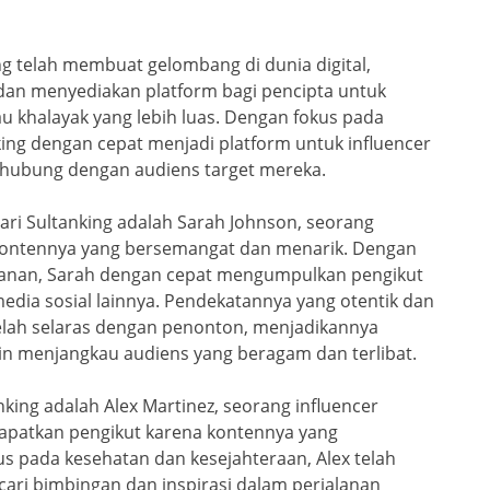
ng telah membuat gelombang di dunia digital,
an menyediakan platform bagi pencipta untuk
khalayak yang lebih luas. Dengan fokus pada
nking dengan cepat menjadi platform untuk influencer
rhubung dengan audiens target mereka.
ari Sultanking adalah Sarah Johnson, seorang
a kontennya yang bersemangat dan menarik. Dengan
alanan, Sarah dengan cepat mengumpulkan pengikut
 media sosial lainnya. Pendekatannya yang otentik dan
ah selaras dengan penonton, menjadikannya
gin menjangkau audiens yang beragam dan terlibat.
nking adalah Alex Martinez, seorang influencer
apatkan pengikut karena kontennya yang
s pada kesehatan dan kesejahteraan, Alex telah
ri bimbingan dan inspirasi dalam perjalanan