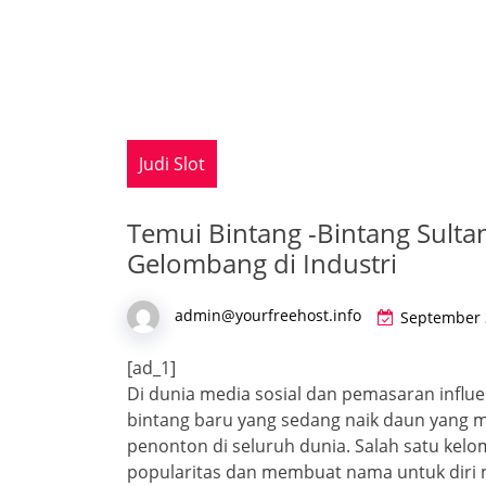
Judi Slot
Temui Bintang -Bintang Sulta
Gelombang di Industri
admin@yourfreehost.info
September 
[ad_1]
Di dunia media sosial dan pemasaran influe
bintang baru yang sedang naik daun yang
penonton di seluruh dunia. Salah satu kel
popularitas dan membuat nama untuk diri me