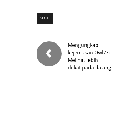
SLOT
Mengungkap
kejeniusan Owl77:
Melihat lebih
dekat pada dalang