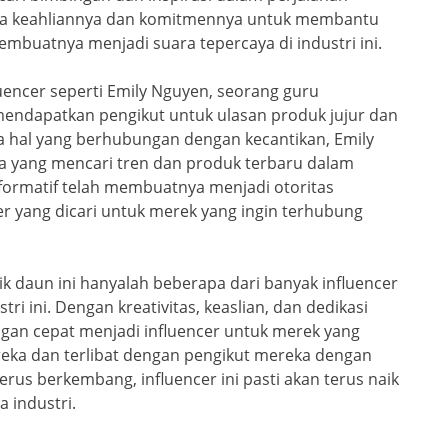
ada keahliannya dan komitmennya untuk membantu
mbuatnya menjadi suara tepercaya di industri ini.
uencer seperti Emily Nguyen, seorang guru
mendapatkan pengikut untuk ulasan produk jujur ​​dan
a hal yang berhubungan dengan kecantikan, Emily
a yang mencari tren dan produk terbaru dalam
nformatif telah membuatnya menjadi otoritas
cer yang dicari untuk merek yang ingin terhubung
ik daun ini hanyalah beberapa dari banyak influencer
 ini. Dengan kreativitas, keaslian, dan dedikasi
gan cepat menjadi influencer untuk merek yang
reka dan terlibat dengan pengikut mereka dengan
terus berkembang, influencer ini pasti akan terus naik
 industri.