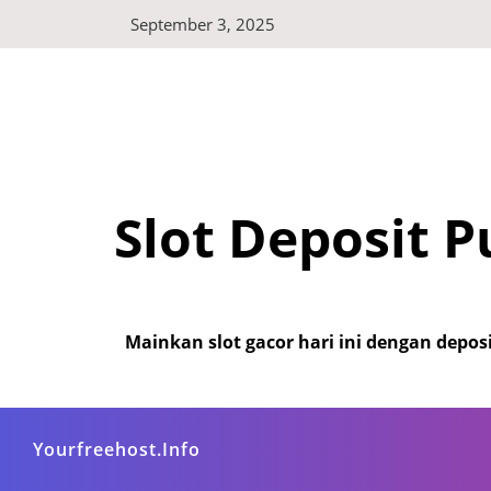
Skip
September 3, 2025
to
content
Slot Deposit P
Mainkan slot gacor hari ini dengan depos
Yourfreehost.info