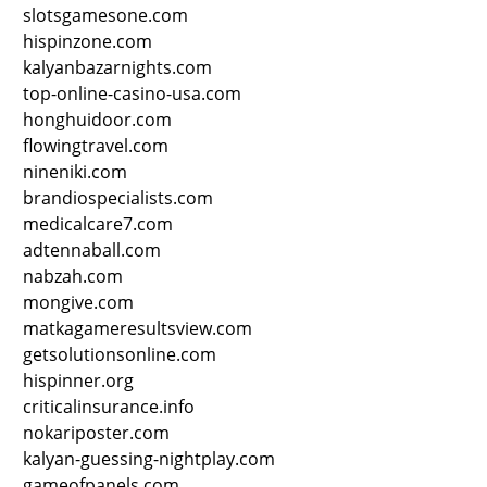
slotsgamesone.com
hispinzone.com
kalyanbazarnights.com
top-online-casino-usa.com
honghuidoor.com
flowingtravel.com
nineniki.com
brandiospecialists.com
medicalcare7.com
adtennaball.com
nabzah.com
mongive.com
matkagameresultsview.com
getsolutionsonline.com
hispinner.org
criticalinsurance.info
nokariposter.com
kalyan-guessing-nightplay.com
gameofpanels.com