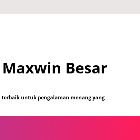
i, Maxwin Besar
ihan terbaik untuk pengalaman menang yang