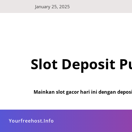
Skip
January 25, 2025
to
content
Slot Deposit P
Mainkan slot gacor hari ini dengan depos
Yourfreehost.info