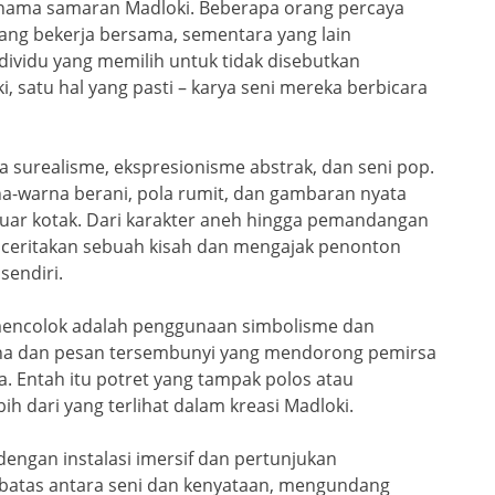
lik nama samaran Madloki. Beberapa orang percaya
ng bekerja bersama, sementara yang lain
ndividu yang memilih untuk tidak disebutkan
i, satu hal yang pasti – karya seni mereka berbicara
surealisme, ekspresionisme abstrak, dan seni pop.
a-warna berani, pola rumit, dan gambaran nyata
luar kotak. Dari karakter aneh hingga pemandangan
nceritakan sebuah kisah dan mengajak penonton
sendiri.
 mencolok adalah penggunaan simbolisme dan
akna dan pesan tersembunyi yang mendorong pemirsa
. Entah itu potret yang tampak polos atau
ih dari yang terlihat dalam kreasi Madloki.
 dengan instalasi imersif dan pertunjukan
n batas antara seni dan kenyataan, mengundang