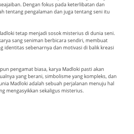
keajaiban. Dengan fokus pada keterlibatan dan
lah tentang pengalaman dan juga tentang seni itu
dloki tetap menjadi sosok misterius di dunia seni.
karya sang seniman berbicara sendiri, membuat
 identitas sebenarnya dan motivasi di balik kreasi
pun pengamat biasa, karya Madloki pasti akan
alnya yang berani, simbolisme yang kompleks, dan
nia Madloki adalah sebuah perjalanan menuju hal
ang mengasyikkan sekaligus misterius.