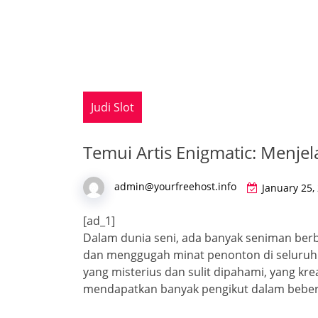
Judi Slot
Temui Artis Enigmatic: Menjel
admin@yourfreehost.info
January 25,
[ad_1]
Dalam dunia seni, ada banyak seniman berb
dan menggugah minat penonton di seluruh 
yang misterius dan sulit dipahami, yang kr
mendapatkan banyak pengikut dalam bebera