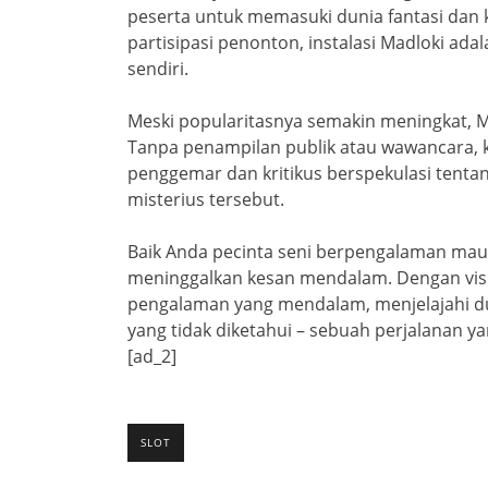
peserta untuk memasuki dunia fantasi dan 
partisipasi penonton, instalasi Madloki ada
sendiri.
Meski popularitasnya semakin meningkat, Ma
Tanpa penampilan publik atau wawancara, 
penggemar dan kritikus berspekulasi tentang
misterius tersebut.
Baik Anda pecinta seni berpengalaman mau
meninggalkan kesan mendalam. Dengan visu
pengalaman yang mendalam, menjelajahi du
yang tidak diketahui – sebuah perjalanan y
[ad_2]
SLOT