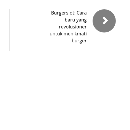
Burgerslot: Cara
baru yang
revolusioner
untuk menikmati
burger