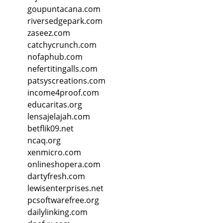
goupuntacana.com
riversedgepark.com
zaseez.com
catchycrunch.com
nofaphub.com
nefertitingalls.com
patsyscreations.com
income4proof.com
educaritas.org
lensajelajah.com
betflik09.net
ncaq.org
xenmicro.com
onlineshopera.com
dartyfresh.com
lewisenterprises.net
pcsoftwarefree.org
dailylinking.com