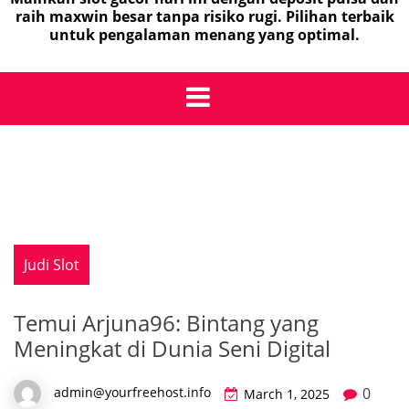
raih maxwin besar tanpa risiko rugi. Pilihan terbaik
untuk pengalaman menang yang optimal.
Judi Slot
Temui Arjuna96: Bintang yang
Meningkat di Dunia Seni Digital
0
admin@yourfreehost.info
March 1, 2025