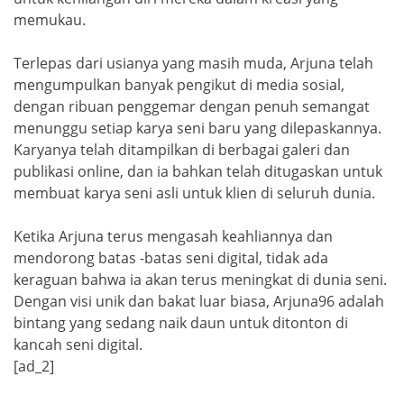
memukau.
Terlepas dari usianya yang masih muda, Arjuna telah
mengumpulkan banyak pengikut di media sosial,
dengan ribuan penggemar dengan penuh semangat
menunggu setiap karya seni baru yang dilepaskannya.
Karyanya telah ditampilkan di berbagai galeri dan
publikasi online, dan ia bahkan telah ditugaskan untuk
membuat karya seni asli untuk klien di seluruh dunia.
Ketika Arjuna terus mengasah keahliannya dan
mendorong batas -batas seni digital, tidak ada
keraguan bahwa ia akan terus meningkat di dunia seni.
Dengan visi unik dan bakat luar biasa, Arjuna96 adalah
bintang yang sedang naik daun untuk ditonton di
kancah seni digital.
[ad_2]