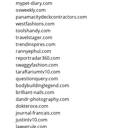
mypet-diary.com
oxweekly.com
panamacitydeckcontractors.com
westfashions.com
toolshandy.com
travelstager.com
trendinspires.com
rannyephul.com
reportradar360.com
swaggyfashion.com
taraftariumtv10.com
questionquery.com
bodybuildinglegend.com
brilliant-nails.com
dandr-photography.com
dokteroce.com
journal-francais.com
justintv10.com
lawyerule.com