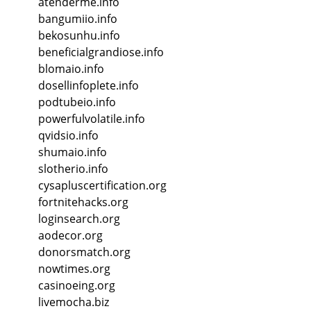
atenderme.info
bangumiio.info
bekosunhu.info
beneficialgrandiose.info
blomaio.info
dosellinfoplete.info
podtubeio.info
powerfulvolatile.info
qvidsio.info
shumaio.info
slotherio.info
cysapluscertification.org
fortnitehacks.org
loginsearch.org
aodecor.org
donorsmatch.org
nowtimes.org
casinoeing.org
livemocha.biz