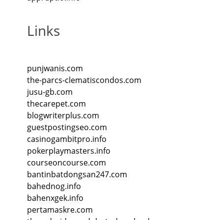
Links
punjwanis.com
the-parcs-clematiscondos.com
jusu-gb.com
thecarepet.com
blogwriterplus.com
guestpostingseo.com
casinogambitpro.info
pokerplaymasters.info
courseoncourse.com
bantinbatdongsan247.com
bahednog.info
bahenxgek.info
pertamaskre.com