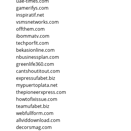
uae-times.com
gamerifys.com
inspiratif.net
vsmsnetworks.com
offthem.com
ibommatv.com
techporfit.com
bekasionline.com
nbusinessplan.com
greenlife360.com
cantshoutitout.com
expressufabet.biz
mypuertoplata.net
thepioneerxpress.com
howtofixissue.com
teamufabet.biz
webfullform.com
allviddownload.com
decorsmag.com