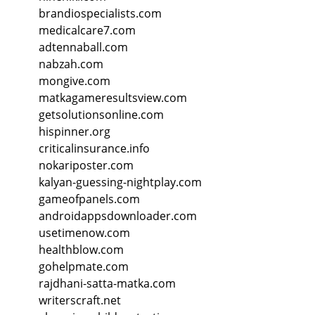
brandiospecialists.com
medicalcare7.com
adtennaball.com
nabzah.com
mongive.com
matkagameresultsview.com
getsolutionsonline.com
hispinner.org
criticalinsurance.info
nokariposter.com
kalyan-guessing-nightplay.com
gameofpanels.com
androidappsdownloader.com
usetimenow.com
healthblow.com
gohelpmate.com
rajdhani-satta-matka.com
writerscraft.net