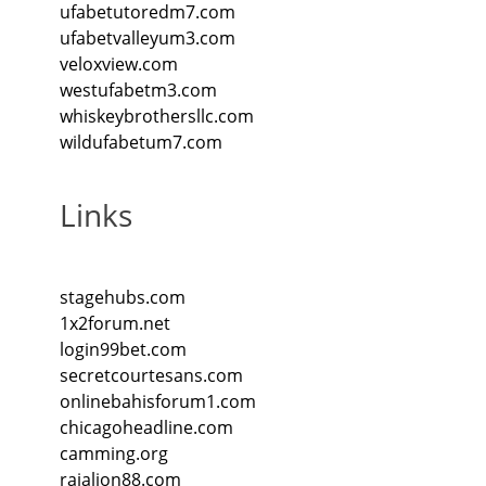
ufabetutoredm7.com
ufabetvalleyum3.com
veloxview.com
westufabetm3.com
whiskeybrothersllc.com
wildufabetum7.com
Links
stagehubs.com
1x2forum.net
login99bet.com
secretcourtesans.com
onlinebahisforum1.com
chicagoheadline.com
camming.org
rajalion88.com