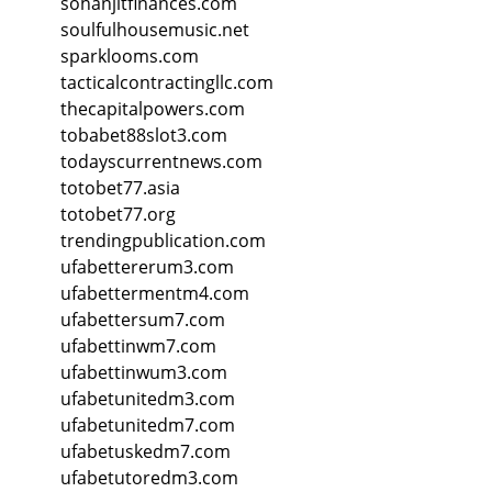
sohanjitfinances.com
soulfulhousemusic.net
sparklooms.com
tacticalcontractingllc.com
thecapitalpowers.com
tobabet88slot3.com
todayscurrentnews.com
totobet77.asia
totobet77.org
trendingpublication.com
ufabettererum3.com
ufabettermentm4.com
ufabettersum7.com
ufabettinwm7.com
ufabettinwum3.com
ufabetunitedm3.com
ufabetunitedm7.com
ufabetuskedm7.com
ufabetutoredm3.com