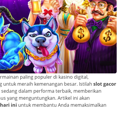
rmainan paling populer di kasino digital,
 untuk meraih kemenangan besar. Istilah
slot gacor
g sedang dalam performa terbaik, memberikan
us yang menguntungkan. Artikel ini akan
hari ini
untuk membantu Anda memaksimalkan