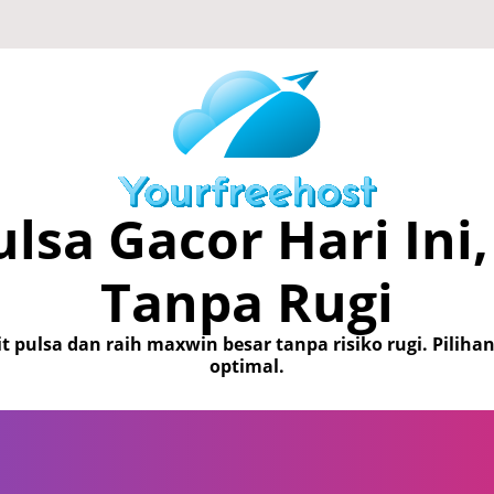
ulsa Gacor Hari In
Tanpa Rugi
it pulsa dan raih maxwin besar tanpa risiko rugi. Pil
optimal.