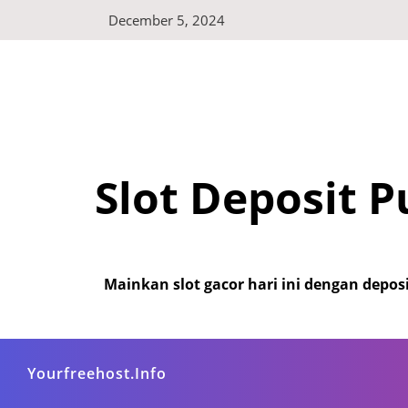
Skip
December 5, 2024
to
content
Slot Deposit P
Mainkan slot gacor hari ini dengan depos
Yourfreehost.info