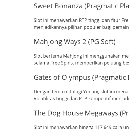
Sweet Bonanza (Pragmatic Pla
Slot ini menawarkan RTP tinggi dan fitur F
menjadikannya pilihan populer bagi pemai
Mahjong Ways 2 (PG Soft)
Slot bertema Mahjong ini menggunakan me
selama Free Spins, memberikan peluang b
Gates of Olympus (Pragmatic 
Dengan tema mitologi Yunani, slot ini men
Volatilitas tinggi dan RTP kompetitif menjad
The Dog House Megaways (Pra
Slot ini menawarkan hingga 117,649 cara un