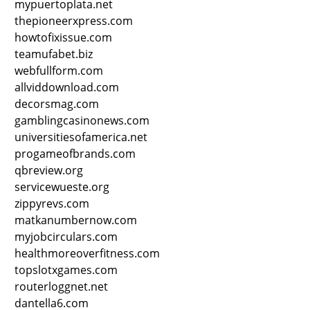
mypuertoplata.net
thepioneerxpress.com
howtofixissue.com
teamufabet.biz
webfullform.com
allviddownload.com
decorsmag.com
gamblingcasinonews.com
universitiesofamerica.net
progameofbrands.com
qbreview.org
servicewueste.org
zippyrevs.com
matkanumbernow.com
myjobcirculars.com
healthmoreoverfitness.com
topslotxgames.com
routerloggnet.net
dantella6.com