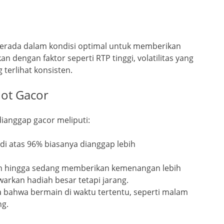
berada dalam kondisi optimal untuk memberikan
an dengan faktor seperti RTP tinggi, volatilitas yang
terlihat konsisten.
ot Gacor
ianggap gacor meliputi:
di atas 96% biasanya dianggap lebih
dah hingga sedang memberikan kemenangan lebih
warkan hadiah besar tetapi jarang.
bahwa bermain di waktu tertentu, seperti malam
ng.