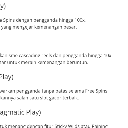
y)
ree Spins dengan pengganda hingga 100x,
n yang mengejar kemenangan besar.
kanisme cascading reels dan pengganda hingga 10x
esar untuk meraih kemenangan beruntun.
Play)
awarkan pengganda tanpa batas selama Free Spins.
ikannya salah satu slot gacor terbaik.
gmatic Play)
tuk menang dengan fitur Sticky Wilds atau Raining