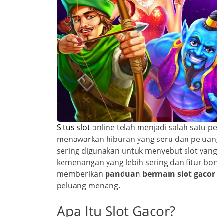
Situs slot
online telah menjadi salah satu pe
menawarkan hiburan yang seru dan peluang
sering digunakan untuk menyebut slot yan
kemenangan yang lebih sering dan fitur bon
memberikan
panduan bermain slot gacor 
peluang menang.
Apa Itu Slot Gacor?