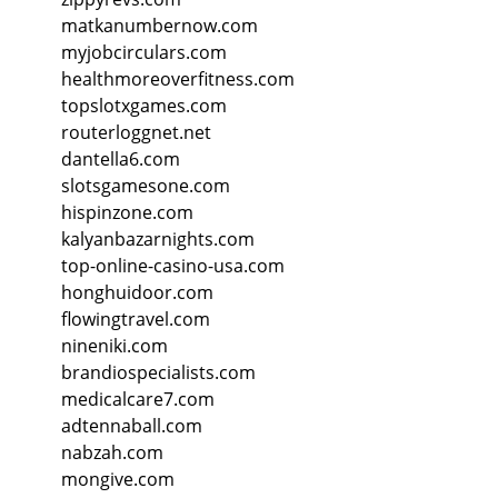
matkanumbernow.com
myjobcirculars.com
healthmoreoverfitness.com
topslotxgames.com
routerloggnet.net
dantella6.com
slotsgamesone.com
hispinzone.com
kalyanbazarnights.com
top-online-casino-usa.com
honghuidoor.com
flowingtravel.com
nineniki.com
brandiospecialists.com
medicalcare7.com
adtennaball.com
nabzah.com
mongive.com