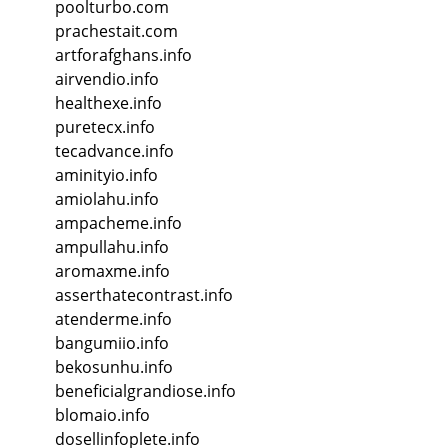
poolturbo.com
prachestait.com
artforafghans.info
airvendio.info
healthexe.info
puretecx.info
tecadvance.info
aminityio.info
amiolahu.info
ampacheme.info
ampullahu.info
aromaxme.info
asserthatecontrast.info
atenderme.info
bangumiio.info
bekosunhu.info
beneficialgrandiose.info
blomaio.info
dosellinfoplete.info