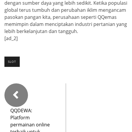
dengan sumber daya yang lebih sedikit. Ketika populasi
global terus tumbuh dan perubahan iklim mengancam
pasokan pangan kita, perusahaan seperti QQemas
memimpin dalam menciptakan industri pertanian yang
lebih berkelanjutan dan tangguh.
[ad_2]
SLOT
QQDEWA:
Platform
permainan online
terbaik untuk