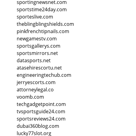
sportingnewsnet.com
sportstime24day.com
sporteslive.com
theblingblingshields.com
pinkfrenchtipnails.com
newgamestv.com
sportsgallerys.com
sportsmirrors.net
datasports.net
atasehirescortu.net
engineeringtechub.com
jerryescorts.com
attorneylegal.co
voomb.com
techgadgetpoint.com
tvsportsguide24.com
sportsreviews24.com
dubai360blog.com
lucky77slot.org