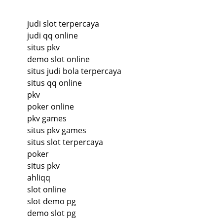
judi slot terpercaya
judi qq online
situs pkv
demo slot online
situs judi bola terpercaya
situs qq online
pkv
poker online
pkv games
situs pkv games
situs slot terpercaya
poker
situs pkv
ahliqq
slot online
slot demo pg
demo slot pg