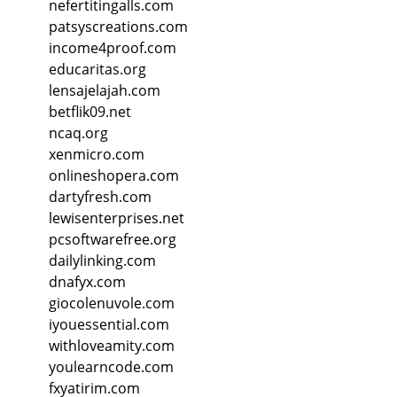
nefertitingalls.com
patsyscreations.com
income4proof.com
educaritas.org
lensajelajah.com
betflik09.net
ncaq.org
xenmicro.com
onlineshopera.com
dartyfresh.com
lewisenterprises.net
pcsoftwarefree.org
dailylinking.com
dnafyx.com
giocolenuvole.com
iyouessential.com
withloveamity.com
youlearncode.com
fxyatirim.com