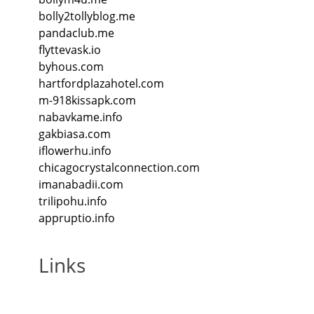
bolly2tollyblog.me
pandaclub.me
flyttevask.io
byhous.com
hartfordplazahotel.com
m-918kissapk.com
nabavkame.info
gakbiasa.com
iflowerhu.info
chicagocrystalconnection.com
imanabadii.com
trilipohu.info
appruptio.info
Links