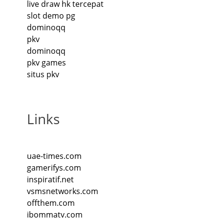
live draw hk tercepat
slot demo pg
dominoqq
pkv
dominoqq
pkv games
situs pkv
Links
uae-times.com
gamerifys.com
inspiratif.net
vsmsnetworks.com
offthem.com
ibommatv.com