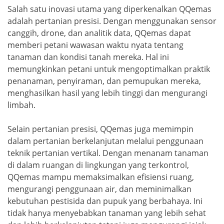
Salah satu inovasi utama yang diperkenalkan QQemas
adalah pertanian presisi. Dengan menggunakan sensor
canggih, drone, dan analitik data, QQemas dapat
memberi petani wawasan waktu nyata tentang
tanaman dan kondisi tanah mereka. Hal ini
memungkinkan petani untuk mengoptimalkan praktik
penanaman, penyiraman, dan pemupukan mereka,
menghasilkan hasil yang lebih tinggi dan mengurangi
limbah.
Selain pertanian presisi, QQemas juga memimpin
dalam pertanian berkelanjutan melalui penggunaan
teknik pertanian vertikal. Dengan menanam tanaman
di dalam ruangan di lingkungan yang terkontrol,
QQemas mampu memaksimalkan efisiensi ruang,
mengurangi penggunaan air, dan meminimalkan
kebutuhan pestisida dan pupuk yang berbahaya. Ini
tidak hanya menyebabkan tanaman yang lebih sehat