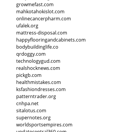
growmefast.com
mahkotahokislot.com
onlinecancerpharm.com
ufalek.org
mattress-disposal.com
happyflooringandcabinets.com
bodybuildinglife.co
qrdoggy.com
technologygud.com
realshocknews.com
pickgb.com
healthmistakes.com
ksfashiondresses.com
patterntrader.org
cnhpa.net
sitalotus.com
supernotes.org
worldsportsempires.com
updatecentral360.com