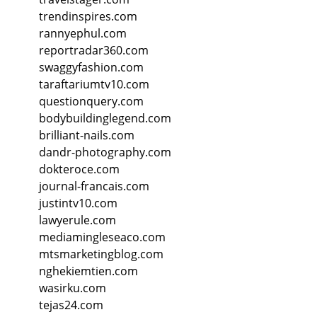
trendinspires.com
rannyephul.com
reportradar360.com
swaggyfashion.com
taraftariumtv10.com
questionquery.com
bodybuildinglegend.com
brilliant-nails.com
dandr-photography.com
dokteroce.com
journal-francais.com
justintv10.com
lawyerule.com
mediamingleseaco.com
mtsmarketingblog.com
nghekiemtien.com
wasirku.com
tejas24.com