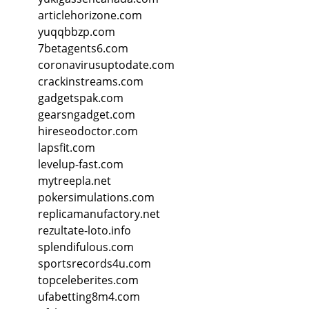
articlehorizone.com
yuqqbbzp.com
7betagents6.com
coronavirusuptodate.com
crackinstreams.com
gadgetspak.com
gearsngadget.com
hireseodoctor.com
lapsfit.com
levelup-fast.com
mytreepla.net
pokersimulations.com
replicamanufactory.net
rezultate-loto.info
splendifulous.com
sportsrecords4u.com
topceleberites.com
ufabetting8m4.com