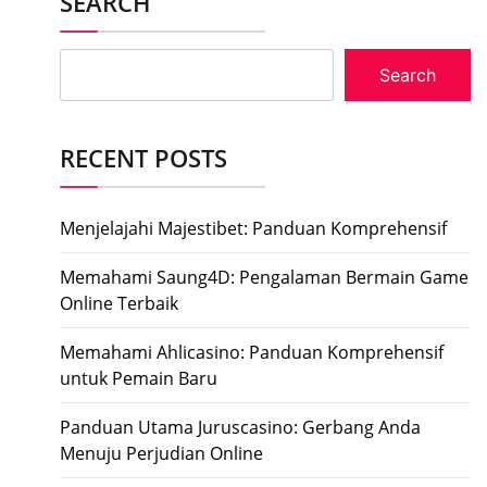
SEARCH
Search
RECENT POSTS
Menjelajahi Majestibet: Panduan Komprehensif
Memahami Saung4D: Pengalaman Bermain Game
Online Terbaik
Memahami Ahlicasino: Panduan Komprehensif
untuk Pemain Baru
Panduan Utama Juruscasino: Gerbang Anda
Menuju Perjudian Online