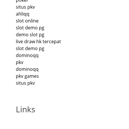
poker
situs pkv
ahliqq
slot online
slot demo pg
demo slot pg
live draw hk tercepat
slot demo pg
dominoqq
pkv
dominoqq
pkv games
situs pkv
Links