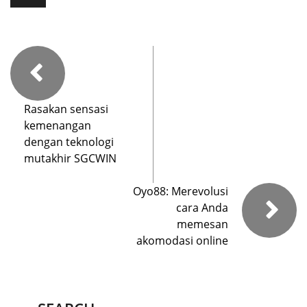
Rasakan sensasi
kemenangan
dengan teknologi
mutakhir SGCWIN
Oyo88: Merevolusi
cara Anda
memesan
akomodasi online