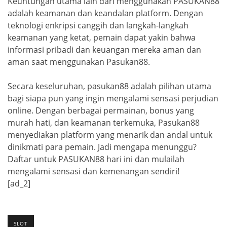
Keuntungan utama lain dari menggunakan PASUKAN88
adalah keamanan dan keandalan platform. Dengan
teknologi enkripsi canggih dan langkah-langkah
keamanan yang ketat, pemain dapat yakin bahwa
informasi pribadi dan keuangan mereka aman dan
aman saat menggunakan Pasukan88.
Secara keseluruhan, pasukan88 adalah pilihan utama
bagi siapa pun yang ingin mengalami sensasi perjudian
online. Dengan berbagai permainan, bonus yang
murah hati, dan keamanan terkemuka, Pasukan88
menyediakan platform yang menarik dan andal untuk
dinikmati para pemain. Jadi mengapa menunggu?
Daftar untuk PASUKAN88 hari ini dan mulailah
mengalami sensasi dan kemenangan sendiri!
[ad_2]
SLOT