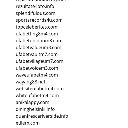
rezultate-loto.info
splendifulous.com
sportsrecords4u.com
topceleberites.com
ufabetting8m4.com
ufabetunionum3.com
ufabetvalueum3.com
ufabetvaultm7.com
ufabetvillageum7.com
ufabetvoicem3.com
waveufabetm4.com
wayang88.net
websiteufabetm4.com
whiteufabetm4.com
anikalappy.com
dininghelsinki.info
duanfrescariverside.info
etilerx.com