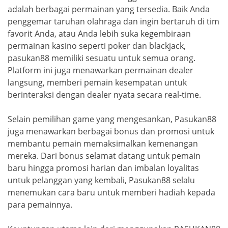
adalah berbagai permainan yang tersedia. Baik Anda
penggemar taruhan olahraga dan ingin bertaruh di tim
favorit Anda, atau Anda lebih suka kegembiraan
permainan kasino seperti poker dan blackjack,
pasukan88 memiliki sesuatu untuk semua orang.
Platform ini juga menawarkan permainan dealer
langsung, memberi pemain kesempatan untuk
berinteraksi dengan dealer nyata secara real-time.
Selain pemilihan game yang mengesankan, Pasukan88
juga menawarkan berbagai bonus dan promosi untuk
membantu pemain memaksimalkan kemenangan
mereka. Dari bonus selamat datang untuk pemain
baru hingga promosi harian dan imbalan loyalitas
untuk pelanggan yang kembali, Pasukan88 selalu
menemukan cara baru untuk memberi hadiah kepada
para pemainnya.