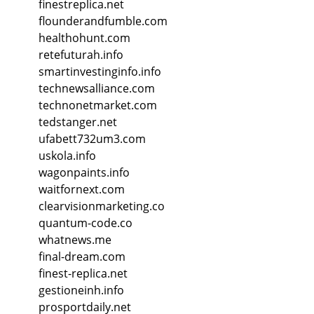
finestreplica.net
flounderandfumble.com
healthohunt.com
retefuturah.info
smartinvestinginfo.info
technewsalliance.com
technonetmarket.com
tedstanger.net
ufabett732um3.com
uskola.info
wagonpaints.info
waitfornext.com
clearvisionmarketing.co
quantum-code.co
whatnews.me
final-dream.com
finest-replica.net
gestioneinh.info
prosportdaily.net