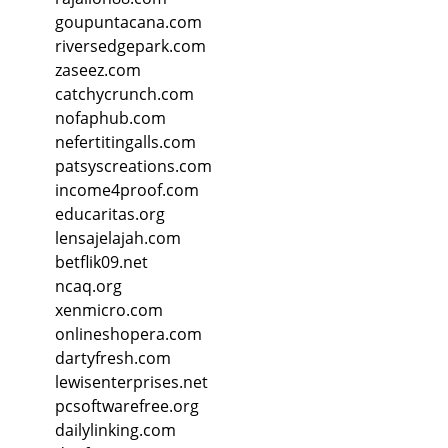
goupuntacana.com
riversedgepark.com
zaseez.com
catchycrunch.com
nofaphub.com
nefertitingalls.com
patsyscreations.com
income4proof.com
educaritas.org
lensajelajah.com
betflik09.net
ncaq.org
xenmicro.com
onlineshopera.com
dartyfresh.com
lewisenterprises.net
pcsoftwarefree.org
dailylinking.com