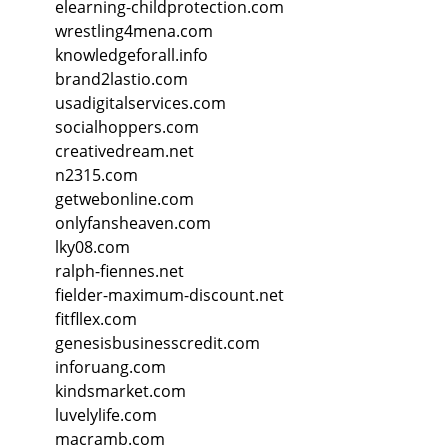
elearning-childprotection.com
wrestling4mena.com
knowledgeforall.info
brand2lastio.com
usadigitalservices.com
socialhoppers.com
creativedream.net
n2315.com
getwebonline.com
onlyfansheaven.com
lky08.com
ralph-fiennes.net
fielder-maximum-discount.net
fitfllex.com
genesisbusinesscredit.com
inforuang.com
kindsmarket.com
luvelylife.com
macramb.com