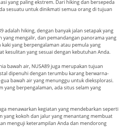
i yang paling ekstrem. Dari hiking dan bersepeda
da sesuatu untuk dinikmati semua orang di tujuan
89 adalah hiking, dengan banyak jalan setapak yang
rjun yang mengalir, dan pemandangan panorama yang
 kaki yang berpengalaman atau pemula yang
kat kesulitan yang sesuai dengan kebutuhan Anda.
unia bawah air, NUSA89 juga merupakan tujuan
ristal dipenuhi dengan terumbu karang berwarna-
a-gua bawah air yang menunggu untuk dieksplorasi.
m yang berpengalaman, ada situs selam yang
9 juga menawarkan kegiatan yang mendebarkan seperti
an yang kokoh dan jalur yang menantang membuat
an menguji keterampilan Anda dan mendorong