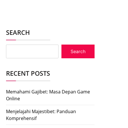
SEARCH
Search
RECENT POSTS
Memahami Gajibet: Masa Depan Game
Online
Menjelajahi Majestibet: Panduan
Komprehensif