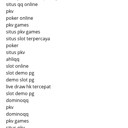
situs qq online
pkv
poker online
pkv games
situs pkv games
situs slot terpercaya
poker
situs pkv
ahliqq
slot online
slot demo pg
demo slot pg
live draw hk tercepat
slot demo pg
dominoqq
pkv
dominoqq
pkv games
situs pkv