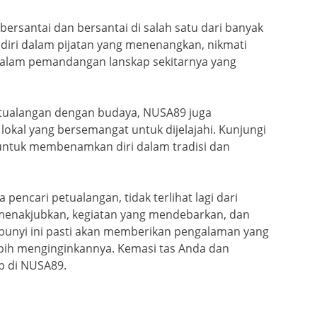
bersantai dan bersantai di salah satu dari banyak
diri dalam pijatan yang menenangkan, nikmati
alam pemandangan lanskap sekitarnya yang
tualangan dengan budaya, NUSA89 juga
okal yang bersemangat untuk dijelajahi. Kunjungi
al untuk membenamkan diri dalam tradisi dan
a pencari petualangan, tidak terlihat lagi dari
enakjubkan, kegiatan yang mendebarkan, dan
bunyi ini pasti akan memberikan pengalaman yang
bih menginginkannya. Kemasi tas Anda dan
p di NUSA89.