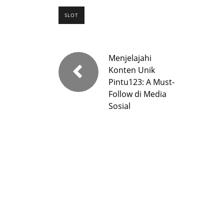
SLOT
Menjelajahi
Konten Unik
Pintu123: A Must-
Follow di Media
Sosial