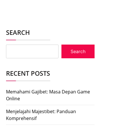
SEARCH
Search
RECENT POSTS
Memahami Gajibet: Masa Depan Game
Online
Menjelajahi Majestibet: Panduan
Komprehensif