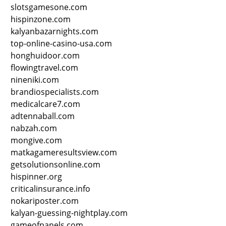
slotsgamesone.com
hispinzone.com
kalyanbazarnights.com
top-online-casino-usa.com
honghuidoor.com
flowingtravel.com
nineniki.com
brandiospecialists.com
medicalcare7.com
adtennaball.com
nabzah.com
mongive.com
matkagameresultsview.com
getsolutionsonline.com
hispinner.org
criticalinsurance.info
nokariposter.com
kalyan-guessing-nightplay.com
gameofpanels.com