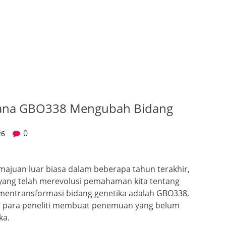
mana GBO338 Mengubah Bidang
0
26
ajuan luar biasa dalam beberapa tahun terakhir,
yang telah merevolusi pemahaman kita tentang
 mentransformasi bidang genetika adalah GBO338,
 para peneliti membuat penemuan yang belum
ka.