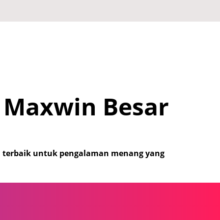
i, Maxwin Besar
ihan terbaik untuk pengalaman menang yang