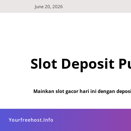
Skip
June 20, 2026
to
content
Slot Deposit P
Mainkan slot gacor hari ini dengan depos
Yourfreehost.info