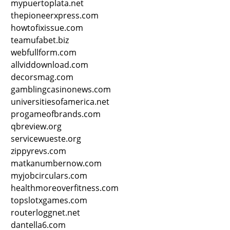
mypuertoplata.net
thepioneerxpress.com
howtofixissue.com
teamufabet.biz
webfullform.com
allviddownload.com
decorsmag.com
gamblingcasinonews.com
universitiesofamerica.net
progameofbrands.com
qbreview.org
servicewueste.org
zippyrevs.com
matkanumbernow.com
myjobcirculars.com
healthmoreoverfitness.com
topslotxgames.com
routerloggnet.net
dantella6.com