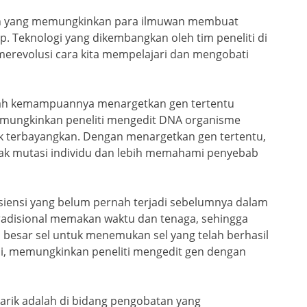
gih yang memungkinkan para ilmuwan membuat
 Teknologi yang dikembangkan oleh tim peneliti di
 merevolusi cara kita mempelajari dan mengobati
lah kemampuannya menargetkan gen tertentu
memungkinkan peneliti mengedit DNA organisme
ak terbayangkan. Dengan menargetkan gen tertentu,
ak mutasi individu dan lebih memahami penyebab
isiensi yang belum pernah terjadi sebelumnya dalam
radisional memakan waktu dan tenaga, sehingga
besar sel untuk menemukan sel yang telah berhasil
i, memungkinkan peneliti mengedit gen dengan
narik adalah di bidang pengobatan yang