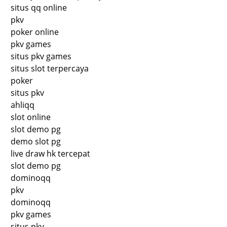
situs qq online
pkv
poker online
pkv games
situs pkv games
situs slot terpercaya
poker
situs pkv
ahliqq
slot online
slot demo pg
demo slot pg
live draw hk tercepat
slot demo pg
dominoqq
pkv
dominoqq
pkv games
situs pkv