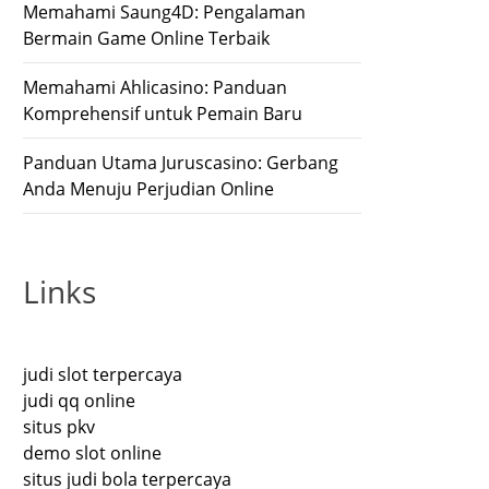
Memahami Saung4D: Pengalaman
Bermain Game Online Terbaik
Memahami Ahlicasino: Panduan
Komprehensif untuk Pemain Baru
Panduan Utama Juruscasino: Gerbang
Anda Menuju Perjudian Online
Links
judi slot terpercaya
judi qq online
situs pkv
demo slot online
situs judi bola terpercaya