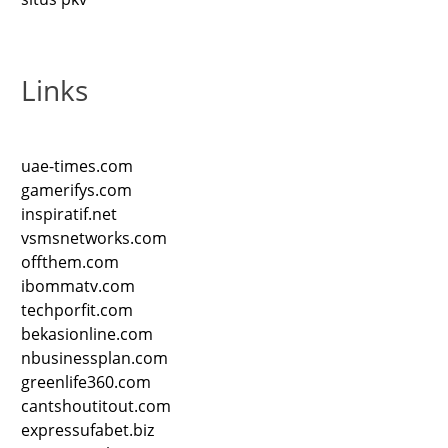
Links
uae-times.com
gamerifys.com
inspiratif.net
vsmsnetworks.com
offthem.com
ibommatv.com
techporfit.com
bekasionline.com
nbusinessplan.com
greenlife360.com
cantshoutitout.com
expressufabet.biz