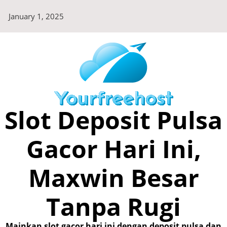
Skip
January 1, 2025
to
content
Slot Deposit Pulsa
Gacor Hari Ini,
Maxwin Besar
Tanpa Rugi
Mainkan slot gacor hari ini dengan deposit pulsa dan