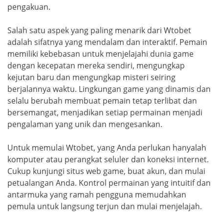
pengakuan.
Salah satu aspek yang paling menarik dari Wtobet
adalah sifatnya yang mendalam dan interaktif. Pemain
memiliki kebebasan untuk menjelajahi dunia game
dengan kecepatan mereka sendiri, mengungkap
kejutan baru dan mengungkap misteri seiring
berjalannya waktu. Lingkungan game yang dinamis dan
selalu berubah membuat pemain tetap terlibat dan
bersemangat, menjadikan setiap permainan menjadi
pengalaman yang unik dan mengesankan.
Untuk memulai Wtobet, yang Anda perlukan hanyalah
komputer atau perangkat seluler dan koneksi internet.
Cukup kunjungi situs web game, buat akun, dan mulai
petualangan Anda. Kontrol permainan yang intuitif dan
antarmuka yang ramah pengguna memudahkan
pemula untuk langsung terjun dan mulai menjelajah.