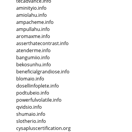
tecadvance.info
aminityio.info
amiolahu.info
ampacheme.info
ampullahu.info
aromaxme.info
asserthatecontrast.info
atenderme.info
bangumiio.info
bekosunhu.info
beneficialgrandiose.info
blomaio.info
dosellinfoplete.info
podtubeio.info
powerfulvolatile.info
qvidsio.info
shumaio.info
slotherio.info
cysapluscertification.org