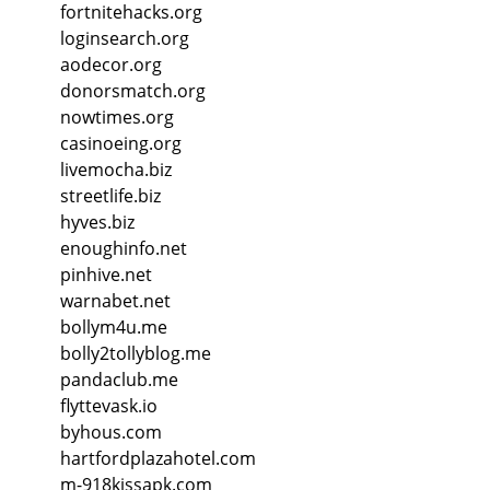
fortnitehacks.org
loginsearch.org
aodecor.org
donorsmatch.org
nowtimes.org
casinoeing.org
livemocha.biz
streetlife.biz
hyves.biz
enoughinfo.net
pinhive.net
warnabet.net
bollym4u.me
bolly2tollyblog.me
pandaclub.me
flyttevask.io
byhous.com
hartfordplazahotel.com
m-918kissapk.com