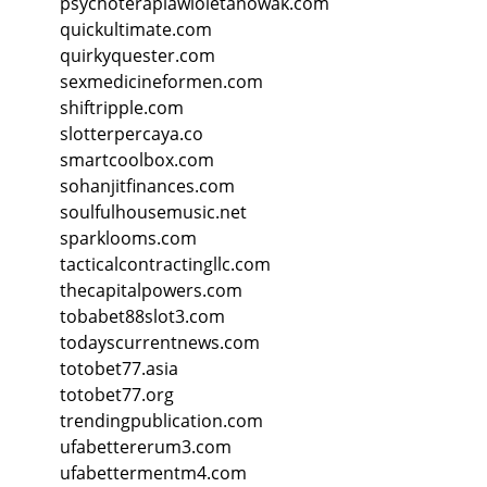
psychoterapiawioletanowak.com
quickultimate.com
quirkyquester.com
sexmedicineformen.com
shiftripple.com
slotterpercaya.co
smartcoolbox.com
sohanjitfinances.com
soulfulhousemusic.net
sparklooms.com
tacticalcontractingllc.com
thecapitalpowers.com
tobabet88slot3.com
todayscurrentnews.com
totobet77.asia
totobet77.org
trendingpublication.com
ufabettererum3.com
ufabettermentm4.com