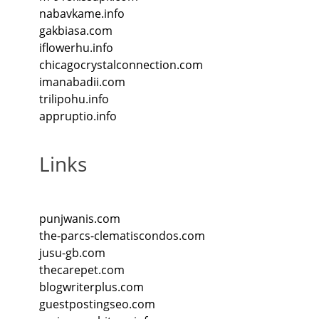
nabavkame.info
gakbiasa.com
iflowerhu.info
chicagocrystalconnection.com
imanabadii.com
trilipohu.info
appruptio.info
Links
punjwanis.com
the-parcs-clematiscondos.com
jusu-gb.com
thecarepet.com
blogwriterplus.com
guestpostingseo.com