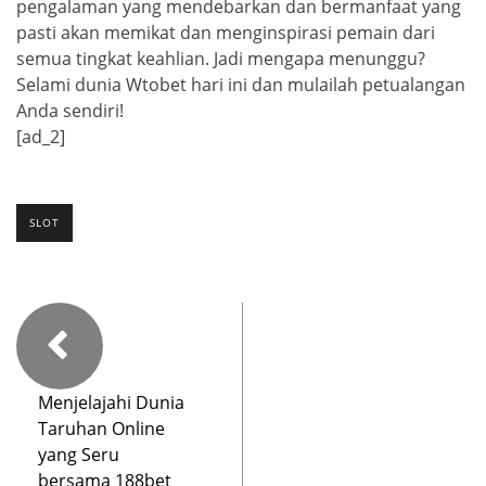
pengalaman yang mendebarkan dan bermanfaat yang
pasti akan memikat dan menginspirasi pemain dari
semua tingkat keahlian. Jadi mengapa menunggu?
Selami dunia Wtobet hari ini dan mulailah petualangan
Anda sendiri!
[ad_2]
SLOT
Menjelajahi Dunia
Taruhan Online
yang Seru
bersama 188bet