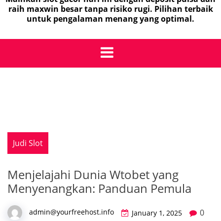
raih maxwin besar tanpa risiko rugi. Pilihan terbaik
untuk pengalaman menang yang optimal.
Judi Slot
Menjelajahi Dunia Wtobet yang
Menyenangkan: Panduan Pemula
0
admin@yourfreehost.info
January 1, 2025