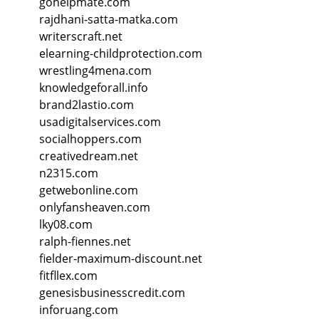
gohelpmate.com
rajdhani-satta-matka.com
writerscraft.net
elearning-childprotection.com
wrestling4mena.com
knowledgeforall.info
brand2lastio.com
usadigitalservices.com
socialhoppers.com
creativedream.net
n2315.com
getwebonline.com
onlyfansheaven.com
lky08.com
ralph-fiennes.net
fielder-maximum-discount.net
fitfllex.com
genesisbusinesscredit.com
inforuang.com