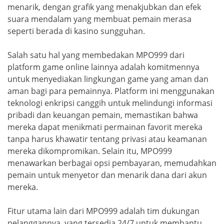
menarik, dengan grafik yang menakjubkan dan efek
suara mendalam yang membuat pemain merasa
seperti berada di kasino sungguhan.
Salah satu hal yang membedakan MPO999 dari
platform game online lainnya adalah komitmennya
untuk menyediakan lingkungan game yang aman dan
aman bagi para pemainnya. Platform ini menggunakan
teknologi enkripsi canggih untuk melindungi informasi
pribadi dan keuangan pemain, memastikan bahwa
mereka dapat menikmati permainan favorit mereka
tanpa harus khawatir tentang privasi atau keamanan
mereka dikompromikan. Selain itu, MPO999
menawarkan berbagai opsi pembayaran, memudahkan
pemain untuk menyetor dan menarik dana dari akun
mereka.
Fitur utama lain dari MPO999 adalah tim dukungan
pelanggannya, yang tersedia 24/7 untuk membantu