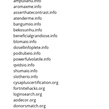
ampullahu.info
aromaxme.info
asserthatecontrast.info
atenderme.info
bangumiio.info
bekosunhu.info
beneficialgrandiose.info
blomaio.info
dosellinfoplete.info
podtubeio.info
powerfulvolatile.info
qvidsio.info
shumaio.info
slotherio.info
cysapluscertification.org
fortnitehacks.org
loginsearch.org
aodecor.org
donorsmatch.org