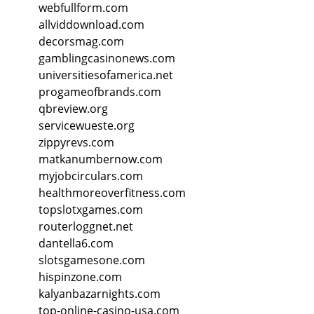
webfullform.com
allviddownload.com
decorsmag.com
gamblingcasinonews.com
universitiesofamerica.net
progameofbrands.com
qbreview.org
servicewueste.org
zippyrevs.com
matkanumbernow.com
myjobcirculars.com
healthmoreoverfitness.com
topslotxgames.com
routerloggnet.net
dantella6.com
slotsgamesone.com
hispinzone.com
kalyanbazarnights.com
top-online-casino-usa.com