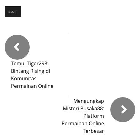
SLOT
Temui Tiger298:
Bintang Rising di
Komunitas
Permainan Online
Mengungkap
Misteri Pusaka88:
Platform
Permainan Online
Terbesar