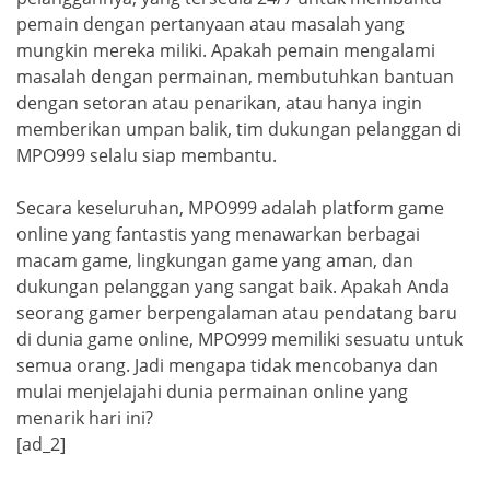
pemain dengan pertanyaan atau masalah yang
mungkin mereka miliki. Apakah pemain mengalami
masalah dengan permainan, membutuhkan bantuan
dengan setoran atau penarikan, atau hanya ingin
memberikan umpan balik, tim dukungan pelanggan di
MPO999 selalu siap membantu.
Secara keseluruhan, MPO999 adalah platform game
online yang fantastis yang menawarkan berbagai
macam game, lingkungan game yang aman, dan
dukungan pelanggan yang sangat baik. Apakah Anda
seorang gamer berpengalaman atau pendatang baru
di dunia game online, MPO999 memiliki sesuatu untuk
semua orang. Jadi mengapa tidak mencobanya dan
mulai menjelajahi dunia permainan online yang
menarik hari ini?
[ad_2]