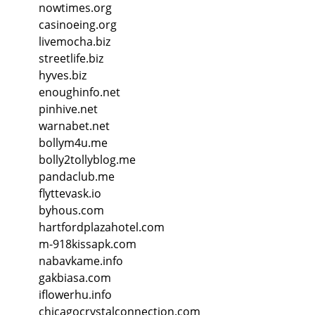
nowtimes.org
casinoeing.org
livemocha.biz
streetlife.biz
hyves.biz
enoughinfo.net
pinhive.net
warnabet.net
bollym4u.me
bolly2tollyblog.me
pandaclub.me
flyttevask.io
byhous.com
hartfordplazahotel.com
m-918kissapk.com
nabavkame.info
gakbiasa.com
iflowerhu.info
chicagocrystalconnection.com