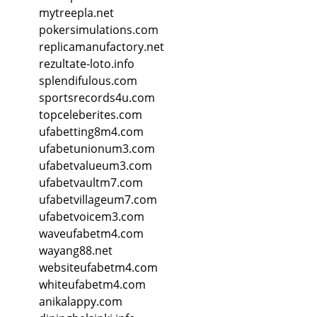
mytreepla.net
pokersimulations.com
replicamanufactory.net
rezultate-loto.info
splendifulous.com
sportsrecords4u.com
topceleberites.com
ufabetting8m4.com
ufabetunionum3.com
ufabetvalueum3.com
ufabetvaultm7.com
ufabetvillageum7.com
ufabetvoicem3.com
waveufabetm4.com
wayang88.net
websiteufabetm4.com
whiteufabetm4.com
anikalappy.com