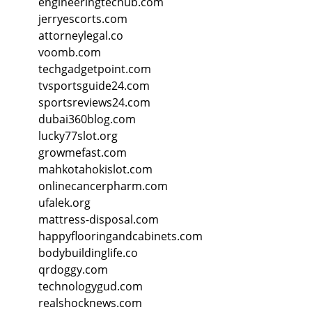
engineeringtechub.com
jerryescorts.com
attorneylegal.co
voomb.com
techgadgetpoint.com
tvsportsguide24.com
sportsreviews24.com
dubai360blog.com
lucky77slot.org
growmefast.com
mahkotahokislot.com
onlinecancerpharm.com
ufalek.org
mattress-disposal.com
happyflooringandcabinets.com
bodybuildinglife.co
qrdoggy.com
technologygud.com
realshocknews.com