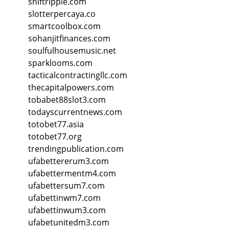
shiftripple.com
slotterpercaya.co
smartcoolbox.com
sohanjitfinances.com
soulfulhousemusic.net
sparklooms.com
tacticalcontractingllc.com
thecapitalpowers.com
tobabet88slot3.com
todayscurrentnews.com
totobet77.asia
totobet77.org
trendingpublication.com
ufabettererum3.com
ufabettermentm4.com
ufabettersum7.com
ufabettinwm7.com
ufabettinwum3.com
ufabetunitedm3.com