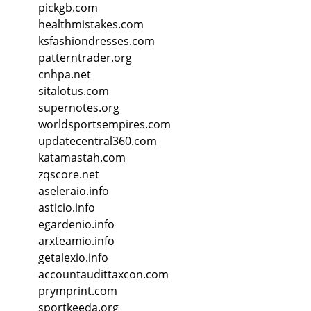
pickgb.com
healthmistakes.com
ksfashiondresses.com
patterntrader.org
cnhpa.net
sitalotus.com
supernotes.org
worldsportsempires.com
updatecentral360.com
katamastah.com
zqscore.net
aseleraio.info
asticio.info
egardenio.info
arxteamio.info
getalexio.info
accountaudittaxcon.com
prymprint.com
sportkeeda.org