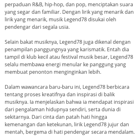
perpaduan R&B, hip-hop, dan pop, menciptakan suara
yang segar dan familiar. Dengan lirik yang menarik dan
lirik yang menarik, musik Legend78 disukai oleh
pendengar dari segala usia.
Selain bakat musiknya, Legend78 juga dikenal dengan
penampilan panggungnya yang karismatik. Entah dia
tampil di klub kecil atau festival musik besar, Legend78
selalu membawa energi menular ke panggung yang
membuat penonton menginginkan lebih.
Dalam wawancara baru-baru ini, Legend78 berbicara
tentang proses kreatifnya dan inspirasi di balik
musiknya. Ia menjelaskan bahwa ia mendapat inspirasi
dari pengalaman hidupnya sendiri, serta dunia di
sekitarnya. Dari cinta dan patah hati hingga
kemenangan dan ketekunan, lirik Legend78 jujur ​​dan
mentah, bergema di hati pendengar secara mendalam.