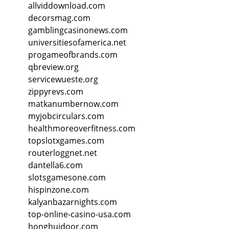
allviddownload.com
decorsmag.com
gamblingcasinonews.com
universitiesofamerica.net
progameofbrands.com
qbreview.org
servicewueste.org
zippyrevs.com
matkanumbernow.com
myjobcirculars.com
healthmoreoverfitness.com
topslotxgames.com
routerloggnet.net
dantella6.com
slotsgamesone.com
hispinzone.com
kalyanbazarnights.com
top-online-casino-usa.com
honghuidoor.com