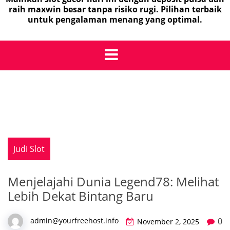
raih maxwin besar tanpa risiko rugi. Pilihan terbaik
untuk pengalaman menang yang optimal.
Judi Slot
Menjelajahi Dunia Legend78: Melihat
Lebih Dekat Bintang Baru
0
admin@yourfreehost.info
November 2, 2025