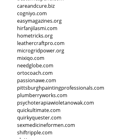
careandcure.biz
cogniyo.com
easymagazines.org
hirfanjilasmi.com
hometricks.org
leathercraftpro.com
microgridpower.org
mixiqo.com
needglobe.com
ortocoach.com
passionawe.com
pittsburghpaintingprofessionals.com
plumberryworks.com
psychoterapiawioletanowak.com
quickultimate.com
quirkyquester.com
sexmedicineformen.com
shiftripple.com