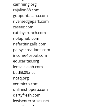
camming.org
rajalion88.com
goupuntacana.com
riversedgepark.com
zaseez.com
catchycrunch.com
nofaphub.com
nefertitingalls.com
patsyscreations.com
income4proof.com
educaritas.org
lensajelajah.com
betflik09.net
ncaq.org
xenmicro.com
onlineshopera.com
dartyfresh.com
lewisenterprises.net