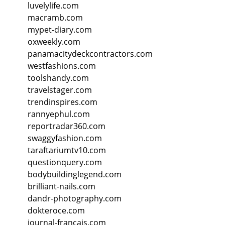
luvelylife.com
macramb.com
mypet-diary.com
oxweekly.com
panamacitydeckcontractors.com
westfashions.com
toolshandy.com
travelstager.com
trendinspires.com
rannyephul.com
reportradar360.com
swaggyfashion.com
taraftariumtv10.com
questionquery.com
bodybuildinglegend.com
brilliant-nails.com
dandr-photography.com
dokteroce.com
journal-francais.com