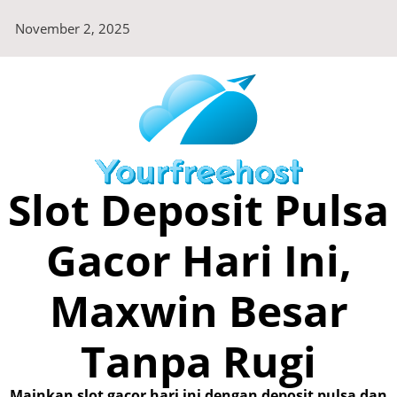
Skip
November 2, 2025
to
content
Slot Deposit Pulsa
Gacor Hari Ini,
Maxwin Besar
Tanpa Rugi
Mainkan slot gacor hari ini dengan deposit pulsa dan