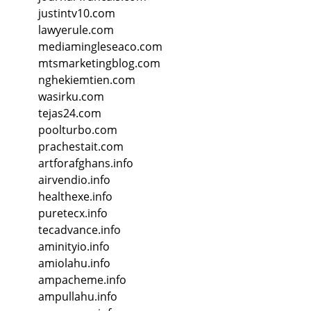
justintv10.com
lawyerule.com
mediamingleseaco.com
mtsmarketingblog.com
nghekiemtien.com
wasirku.com
tejas24.com
poolturbo.com
prachestait.com
artforafghans.info
airvendio.info
healthexe.info
puretecx.info
tecadvance.info
aminityio.info
amiolahu.info
ampacheme.info
ampullahu.info