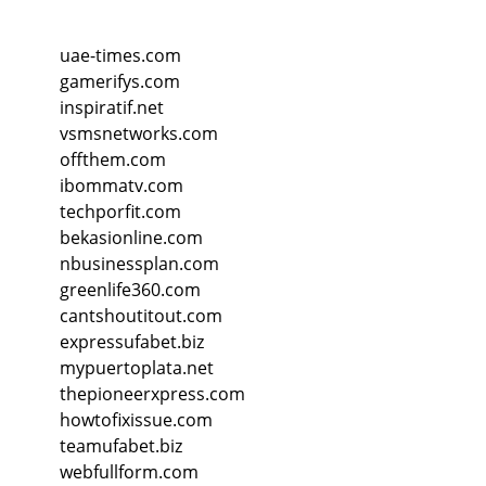
uae-times.com
gamerifys.com
inspiratif.net
vsmsnetworks.com
offthem.com
ibommatv.com
techporfit.com
bekasionline.com
nbusinessplan.com
greenlife360.com
cantshoutitout.com
expressufabet.biz
mypuertoplata.net
thepioneerxpress.com
howtofixissue.com
teamufabet.biz
webfullform.com