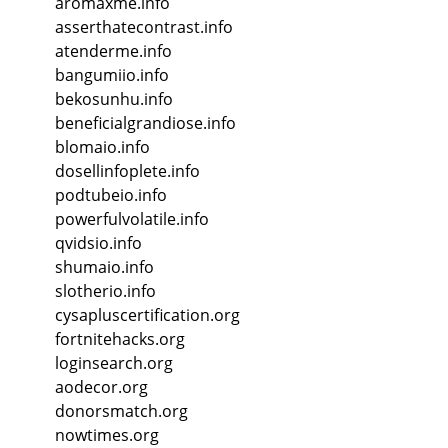
aromaxme.info
asserthatecontrast.info
atenderme.info
bangumiio.info
bekosunhu.info
beneficialgrandiose.info
blomaio.info
dosellinfoplete.info
podtubeio.info
powerfulvolatile.info
qvidsio.info
shumaio.info
slotherio.info
cysapluscertification.org
fortnitehacks.org
loginsearch.org
aodecor.org
donorsmatch.org
nowtimes.org