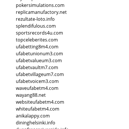
pokersimulations.com
replicamanufactory.net
rezultate-loto.info
splendifulous.com
sportsrecords4u.com
topceleberites.com
ufabetting8m4.com
ufabetunionum3.com
ufabetvalueum3.com
ufabetvaultm7.com
ufabetvillageum7.com
ufabetvoicem3.com
waveufabetm4.com
wayang88.net
websiteufabetm4.com
whiteufabetm4.com
anikalappy.com
dininghelsinki.info