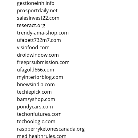
gestioneinh.info
prosportdaily.net
salesinvest22.com
teseract.org
trendy-ama-shop.com
ufabett732m7.com
visiofood.com
droidwindow.com
freeprsubmission.com
ufagold666.com
myinteriorblog.com
bnewsindia.com
techiepick.com
bamzyshop.com
pondycars.com
techonfutures.com
techoologic.com
raspberryketonescanada.org
medihealthrules.com