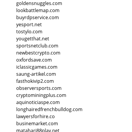
goldensnuggles.com
lookbattlemap.com
buyrdpservice.com
yesport.net
tostylo.com
yougetthat.net
sportsnetclub.com
newbestcrypto.com
oxfordsave.com
iclassicgames.com
saung-artikel.com
fasthokivip2.com
observersports.com
cryptominingplus.com
aquinoticiaspe.com
longhairedfrenchbulldog.com
lawyersforhire.co
businemarket.com
matahari88play.net