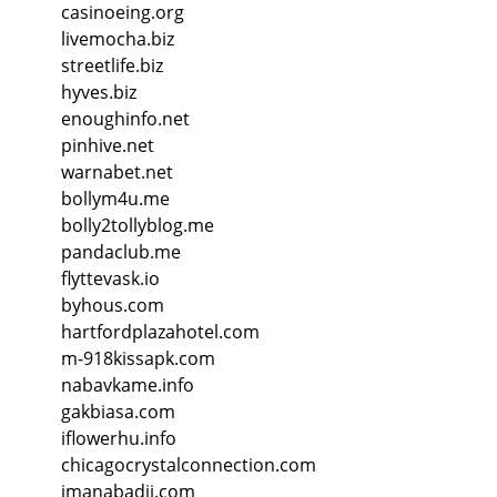
casinoeing.org
livemocha.biz
streetlife.biz
hyves.biz
enoughinfo.net
pinhive.net
warnabet.net
bollym4u.me
bolly2tollyblog.me
pandaclub.me
flyttevask.io
byhous.com
hartfordplazahotel.com
m-918kissapk.com
nabavkame.info
gakbiasa.com
iflowerhu.info
chicagocrystalconnection.com
imanabadii.com