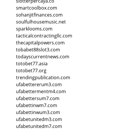
slotterpercaya.co
smartcoolbox.com
sohanjitfinances.com
soulfulhousemusic.net
sparklooms.com
tacticalcontractingllc.com
thecapitalpowers.com
tobabet88slot3.com
todayscurrentnews.com
totobet77.asia
totobet77.org
trendingpublication.com
ufabettererum3.com
ufabettermentm4.com
ufabettersum7.com
ufabettinwm7.com
ufabettinwum3.com
ufabetunitedm3.com
ufabetunitedm7.com