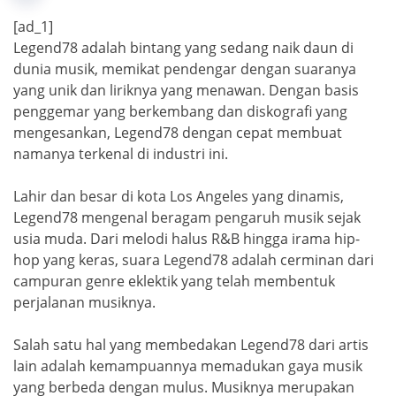
[ad_1]
Legend78 adalah bintang yang sedang naik daun di
dunia musik, memikat pendengar dengan suaranya
yang unik dan liriknya yang menawan. Dengan basis
penggemar yang berkembang dan diskografi yang
mengesankan, Legend78 dengan cepat membuat
namanya terkenal di industri ini.
Lahir dan besar di kota Los Angeles yang dinamis,
Legend78 mengenal beragam pengaruh musik sejak
usia muda. Dari melodi halus R&B hingga irama hip-
hop yang keras, suara Legend78 adalah cerminan dari
campuran genre eklektik yang telah membentuk
perjalanan musiknya.
Salah satu hal yang membedakan Legend78 dari artis
lain adalah kemampuannya memadukan gaya musik
yang berbeda dengan mulus. Musiknya merupakan