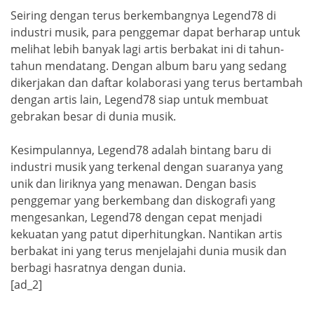
Seiring dengan terus berkembangnya Legend78 di
industri musik, para penggemar dapat berharap untuk
melihat lebih banyak lagi artis berbakat ini di tahun-
tahun mendatang. Dengan album baru yang sedang
dikerjakan dan daftar kolaborasi yang terus bertambah
dengan artis lain, Legend78 siap untuk membuat
gebrakan besar di dunia musik.
Kesimpulannya, Legend78 adalah bintang baru di
industri musik yang terkenal dengan suaranya yang
unik dan liriknya yang menawan. Dengan basis
penggemar yang berkembang dan diskografi yang
mengesankan, Legend78 dengan cepat menjadi
kekuatan yang patut diperhitungkan. Nantikan artis
berbakat ini yang terus menjelajahi dunia musik dan
berbagi hasratnya dengan dunia.
[ad_2]