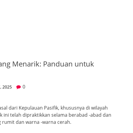
yang Menarik: Panduan untuk
0
, 2025
sal dari Kepulauan Pasifik, khususnya di wilayah
k ini telah dipraktikkan selama berabad -abad dan
 rumit dan warna -warna cerah.