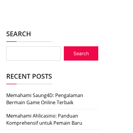
SEARCH
Search
RECENT POSTS
Memahami Saung4D: Pengalaman
Bermain Game Online Terbaik
Memahami Ahlicasino: Panduan
Komprehensif untuk Pemain Baru