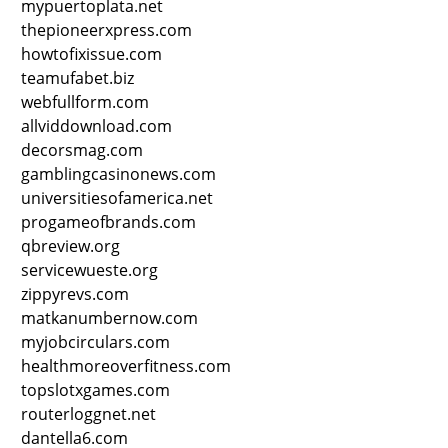
mypuertoplata.net
thepioneerxpress.com
howtofixissue.com
teamufabet.biz
webfullform.com
allviddownload.com
decorsmag.com
gamblingcasinonews.com
universitiesofamerica.net
progameofbrands.com
qbreview.org
servicewueste.org
zippyrevs.com
matkanumbernow.com
myjobcirculars.com
healthmoreoverfitness.com
topslotxgames.com
routerloggnet.net
dantella6.com