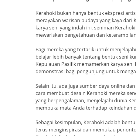
Kerahoki bukan hanya bentuk ekspresi artist
merayakan warisan budaya yang kaya dari 
karya seni yang indah ini, seniman Kerahoki
mewariskan pengetahuan dan keterampilan
Bagi mereka yang tertarik untuk menjelaja
belajar lebih banyak tentang bentuk seni k
Kepulauan Pasifik memamerkan karya seni
demonstrasi bagi pengunjung untuk mengal
Selain itu, ada juga sumber daya online dan 
cara membuat desain Kerahoki mereka send
yang berpengalaman, menjelajahi dunia Ker
membuka mata Anda terhadap keindahan da
Sebagai kesimpulan, Kerahoki adalah bentu
terus menginspirasi dan memukau penonton