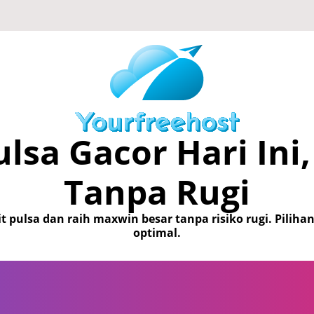
ulsa Gacor Hari In
Tanpa Rugi
it pulsa dan raih maxwin besar tanpa risiko rugi. Pil
optimal.