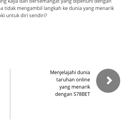
ng kaya dan bersemangat yang dipenuhi dengan
apa tidak mengambil langkah ke dunia yang menarik
i untuk diri sendiri?
Menjelajahi dunia
taruhan online
yang menarik
dengan S78BET