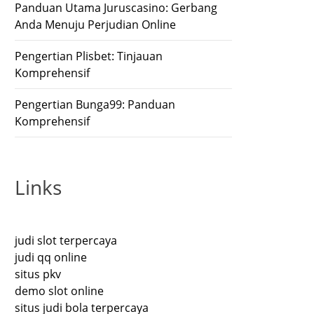
Panduan Utama Juruscasino: Gerbang
Anda Menuju Perjudian Online
Pengertian Plisbet: Tinjauan
Komprehensif
Pengertian Bunga99: Panduan
Komprehensif
Links
judi slot terpercaya
judi qq online
situs pkv
demo slot online
situs judi bola terpercaya