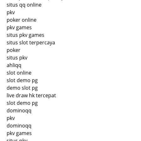
situs qq online
pkv
poker online
pkv games
situs pkv games
situs slot terpercaya
poker
situs pkv
ahliqq
slot online
slot demo pg
demo slot pg
live draw hk tercepat
slot demo pg
dominoqq
pkv
dominoqq
pkv games
situs pkv