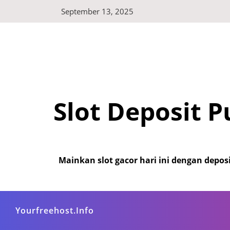
Skip
September 13, 2025
to
content
Slot Deposit P
Mainkan slot gacor hari ini dengan depos
Yourfreehost.info