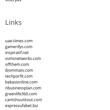
Links
uae-times.com
gamerifys.com
inspiratif.net
vsmsnetworks.com
offthem.com
ibommatv.com
techporfit.com
bekasionline.com
nbusinessplan.com
greenlife360.com
cantshoutitout.com
expressufabet.biz