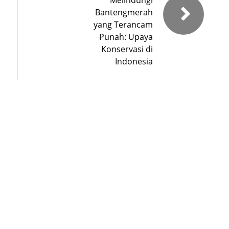
Melindungi
Bantengmerah
yang Terancam
Punah: Upaya
Konservasi di
Indonesia