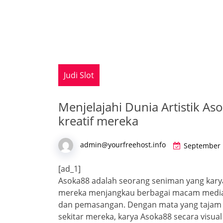
Judi Slot
Menjelajahi Dunia Artistik A
kreatif mereka
admin@yourfreehost.info
September 
[ad_1]
Asoka88 adalah seorang seniman yang kary
mereka menjangkau berbagai macam media,
dan pemasangan. Dengan mata yang tajam un
sekitar mereka, karya Asoka88 secara visua