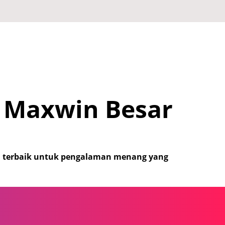
i, Maxwin Besar
ihan terbaik untuk pengalaman menang yang