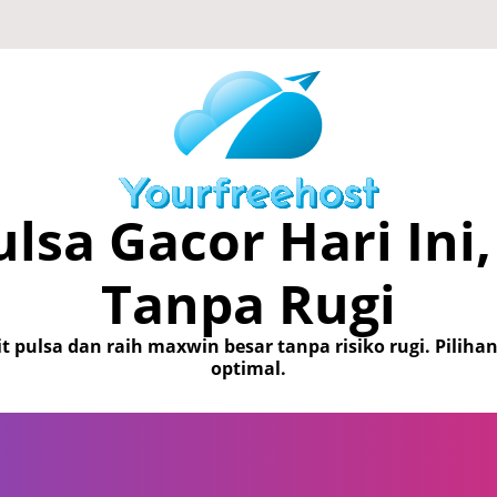
ulsa Gacor Hari In
Tanpa Rugi
it pulsa dan raih maxwin besar tanpa risiko rugi. Pil
optimal.