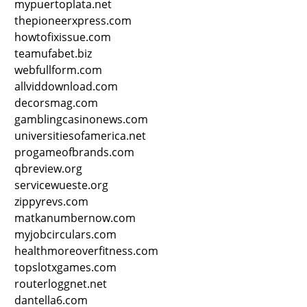
mypuertoplata.net
thepioneerxpress.com
howtofixissue.com
teamufabet.biz
webfullform.com
allviddownload.com
decorsmag.com
gamblingcasinonews.com
universitiesofamerica.net
progameofbrands.com
qbreview.org
servicewueste.org
zippyrevs.com
matkanumbernow.com
myjobcirculars.com
healthmoreoverfitness.com
topslotxgames.com
routerloggnet.net
dantella6.com