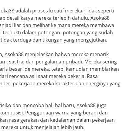
soka88 adalah proses kreatif mereka. Tidak seperti
 detail karya mereka terlebih dahulu, Asoka88
enjadi liar dan melihat ke mana mereka membawa
ni terbukti dalam potongan -potongan yang sudah
 tidak terduga dan tikungan yang mengejutkan.
eka, Asoka88 menjelaskan bahwa mereka menarik
lam, sastra, dan pengalaman pribadi. Mereka sering
aris besar ide mereka, tetapi kemudian membiarkan
ri rencana asli saat mereka bekerja. Rasa
mberi pekerjaan mereka karakter dan energinya yang
isiko dan mencoba hal -hal baru, Asoka88 juga
 komposisi. Penggunaan warna yang berani dan
kan rasa gerakan dan kedalaman dalam pekerjaan
ereka untuk menjelajah lebih jauh.