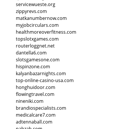
servicewueste.org
zippyrevs.com
matkanumbernow.com
myjobcirculars.com
healthmoreoverfitness.com
topslotxgames.com
routerloggnet.net
dantella6.com
slotsgamesone.com
hispinzone.com
kalyanbazarnights.com
top-online-casino-usa.com
honghuidoor.com
flowingtravel.com
nineniki.com
brandiospecialists.com
medicalcare7.com
adtennaball.com
nabzah.com