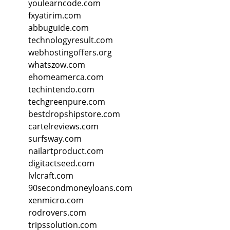
youlearncode.com
fxyatirim.com
abbuguide.com
technologyresult.com
webhostingoffers.org
whatszow.com
ehomeamerca.com
techintendo.com
techgreenpure.com
bestdropshipstore.com
cartelreviews.com
surfsway.com
nailartproduct.com
digitactseed.com
lvlcraft.com
90secondmoneyloans.com
xenmicro.com
rodrovers.com
tripssolution.com