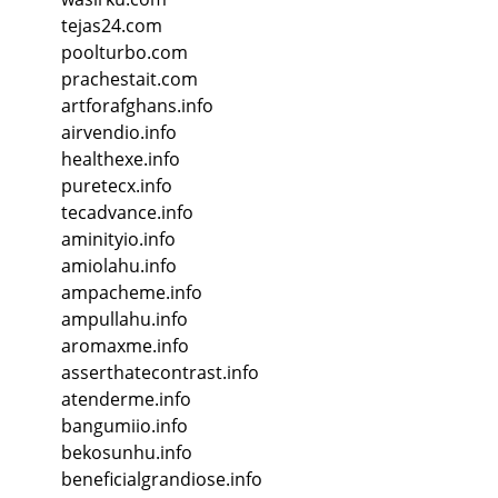
tejas24.com
poolturbo.com
prachestait.com
artforafghans.info
airvendio.info
healthexe.info
puretecx.info
tecadvance.info
aminityio.info
amiolahu.info
ampacheme.info
ampullahu.info
aromaxme.info
asserthatecontrast.info
atenderme.info
bangumiio.info
bekosunhu.info
beneficialgrandiose.info