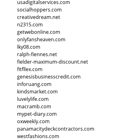
usadigitalservices.com
socialhoppers.com
creativedream.net
n2315.com
getwebonline.com
onlyfansheaven.com
lky08.com
ralph-fiennes.net
fielder-maximum-discount.net
fitfllex.com
genesisbusinesscredit.com
inforuang.com
kindsmarket.com
luvelylife.com
macramb.com
mypet-diary.com
oxweekly.com
panamacitydeckcontractors.com
westfashions.com