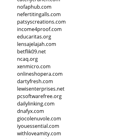
nofaphub.com
nefertitingalls.com
patsyscreations.com
income4proof.com
educaritas.org
lensajelajah.com
betflik09.net
ncaq.org
xenmicro.com
onlineshopera.com
dartyfresh.com
lewisenterprises.net
pcsoftwarefree.org
dailylinking.com
dnafyx.com
giocolenuvole.com
iyouessential.com
withloveamity.com