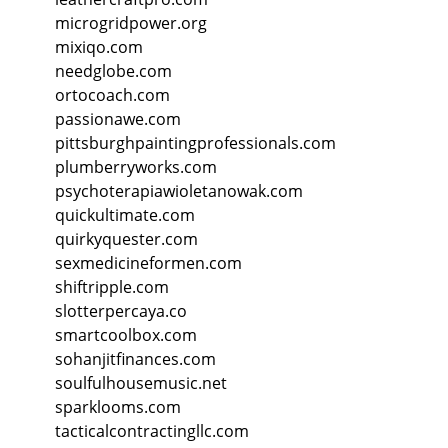
microgridpower.org
mixiqo.com
needglobe.com
ortocoach.com
passionawe.com
pittsburghpaintingprofessionals.com
plumberryworks.com
psychoterapiawioletanowak.com
quickultimate.com
quirkyquester.com
sexmedicineformen.com
shiftripple.com
slotterpercaya.co
smartcoolbox.com
sohanjitfinances.com
soulfulhousemusic.net
sparklooms.com
tacticalcontractingllc.com