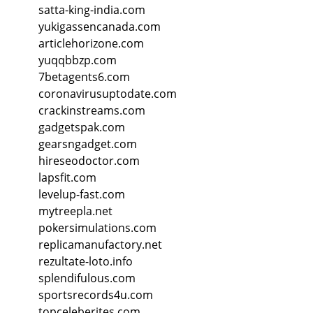
satta-king-india.com
yukigassencanada.com
articlehorizone.com
yuqqbbzp.com
7betagents6.com
coronavirusuptodate.com
crackinstreams.com
gadgetspak.com
gearsngadget.com
hireseodoctor.com
lapsfit.com
levelup-fast.com
mytreepla.net
pokersimulations.com
replicamanufactory.net
rezultate-loto.info
splendifulous.com
sportsrecords4u.com
topceleberites.com