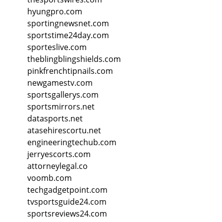
hyungpro.com
sportingnewsnet.com
sportstime24day.com
sporteslive.com
theblingblingshields.com
pinkfrenchtipnails.com
newgamestv.com
sportsgallerys.com
sportsmirrors.net
datasports.net
atasehirescortu.net
engineeringtechub.com
jerryescorts.com
attorneylegal.co
voomb.com
techgadgetpoint.com
tvsportsguide24.com
sportsreviews24.com