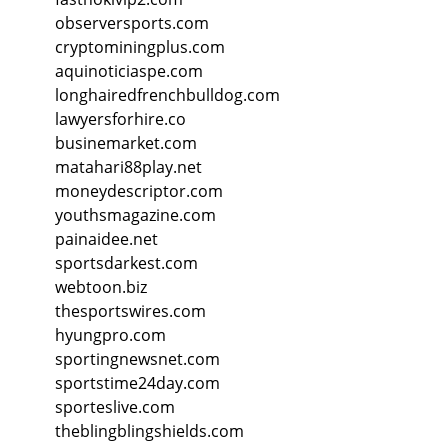
observersports.com
cryptominingplus.com
aquinoticiaspe.com
longhairedfrenchbulldog.com
lawyersforhire.co
businemarket.com
matahari88play.net
moneydescriptor.com
youthsmagazine.com
painaidee.net
sportsdarkest.com
webtoon.biz
thesportswires.com
hyungpro.com
sportingnewsnet.com
sportstime24day.com
sporteslive.com
theblingblingshields.com