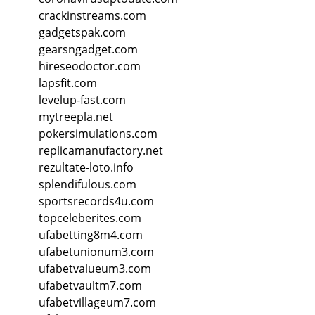
crackinstreams.com
gadgetspak.com
gearsngadget.com
hireseodoctor.com
lapsfit.com
levelup-fast.com
mytreepla.net
pokersimulations.com
replicamanufactory.net
rezultate-loto.info
splendifulous.com
sportsrecords4u.com
topceleberites.com
ufabetting8m4.com
ufabetunionum3.com
ufabetvalueum3.com
ufabetvaultm7.com
ufabetvillageum7.com