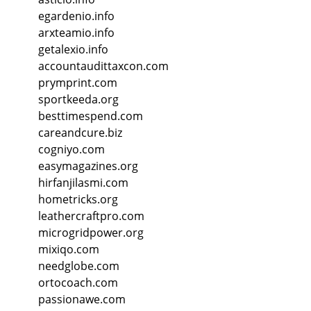
egardenio.info
arxteamio.info
getalexio.info
accountaudittaxcon.com
prymprint.com
sportkeeda.org
besttimespend.com
careandcure.biz
cogniyo.com
easymagazines.org
hirfanjilasmi.com
hometricks.org
leathercraftpro.com
microgridpower.org
mixiqo.com
needglobe.com
ortocoach.com
passionawe.com