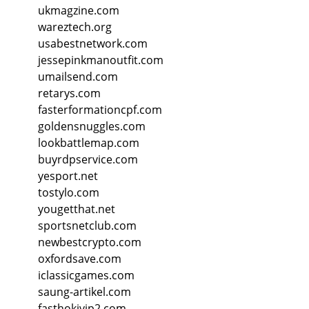
ukmagzine.com
wareztech.org
usabestnetwork.com
jessepinkmanoutfit.com
umailsend.com
retarys.com
fasterformationcpf.com
goldensnuggles.com
lookbattlemap.com
buyrdpservice.com
yesport.net
tostylo.com
yougetthat.net
sportsnetclub.com
newbestcrypto.com
oxfordsave.com
iclassicgames.com
saung-artikel.com
fasthokivip2.com