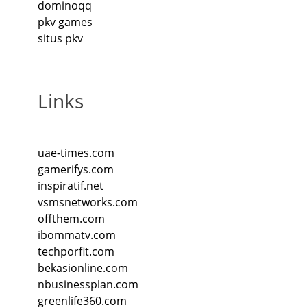
dominoqq
pkv games
situs pkv
Links
uae-times.com
gamerifys.com
inspiratif.net
vsmsnetworks.com
offthem.com
ibommatv.com
techporfit.com
bekasionline.com
nbusinessplan.com
greenlife360.com