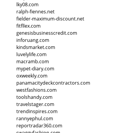
lky08.com
ralph-fiennes.net
fielder-maximum-discount.net
fitfllex.com
genesisbusinesscredit.com
inforuang.com
kindsmarket.com
luvelylife.com
macramb.com
mypet-diary.com
oxweekly.com
panamacitydeckcontractors.com
westfashions.com
toolshandy.com
travelstager.com
trendinspires.com
rannyephul.com
reportradar360.com
swaggyfashion.com