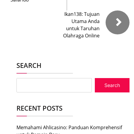
Ikan138: Tujuan
Utama Anda
untuk Taruhan
Olahraga Online
SEARCH
Search
RECENT POSTS
Memahami Ahlicasino: Panduan Komprehensif