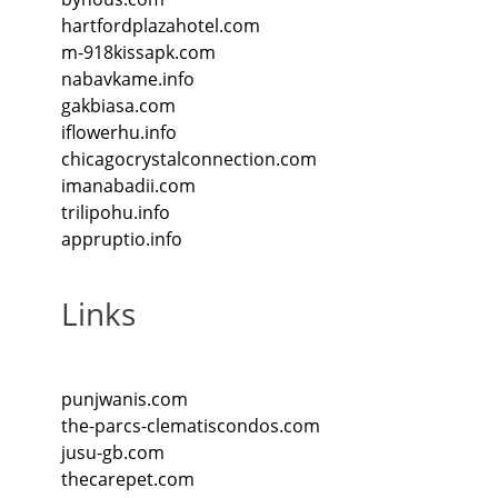
hartfordplazahotel.com
m-918kissapk.com
nabavkame.info
gakbiasa.com
iflowerhu.info
chicagocrystalconnection.com
imanabadii.com
trilipohu.info
appruptio.info
Links
punjwanis.com
the-parcs-clematiscondos.com
jusu-gb.com
thecarepet.com