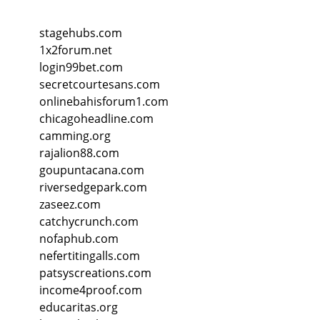
stagehubs.com
1x2forum.net
login99bet.com
secretcourtesans.com
onlinebahisforum1.com
chicagoheadline.com
camming.org
rajalion88.com
goupuntacana.com
riversedgepark.com
zaseez.com
catchycrunch.com
nofaphub.com
nefertitingalls.com
patsyscreations.com
income4proof.com
educaritas.org