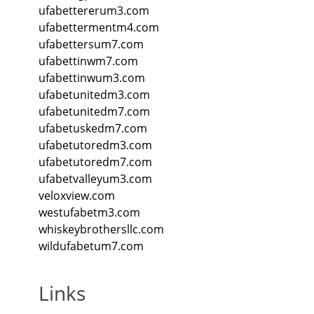
ufabettererum3.com
ufabettermentm4.com
ufabettersum7.com
ufabettinwm7.com
ufabettinwum3.com
ufabetunitedm3.com
ufabetunitedm7.com
ufabetuskedm7.com
ufabetutoredm3.com
ufabetutoredm7.com
ufabetvalleyum3.com
veloxview.com
westufabetm3.com
whiskeybrothersllc.com
wildufabetum7.com
Links