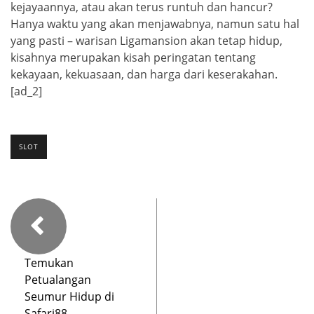
kejayaannya, atau akan terus runtuh dan hancur?
Hanya waktu yang akan menjawabnya, namun satu hal
yang pasti – warisan Ligamansion akan tetap hidup,
kisahnya merupakan kisah peringatan tentang
kekayaan, kekuasaan, dan harga dari keserakahan.
[ad_2]
SLOT
Temukan
Petualangan
Seumur Hidup di
Safari88