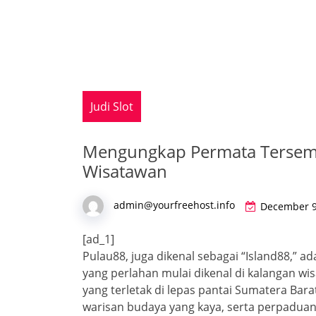
Judi Slot
Mengungkap Permata Tersem
Wisatawan
admin@yourfreehost.info
December 9
[ad_1]
Pulau88, juga dikenal sebagai “Island88,” 
yang perlahan mulai dikenal di kalangan wis
yang terletak di lepas pantai Sumatera Bar
warisan budaya yang kaya, serta perpaduan 