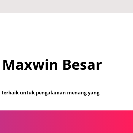
i, Maxwin Besar
ihan terbaik untuk pengalaman menang yang