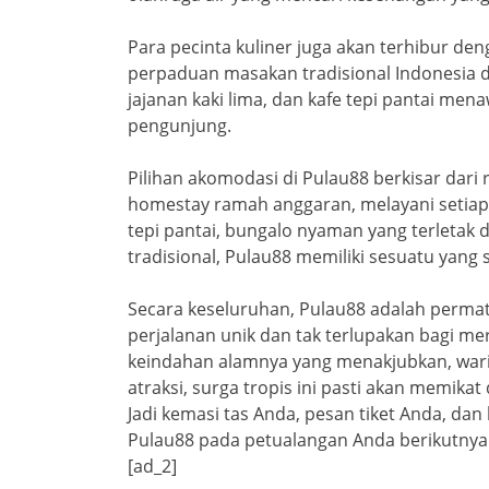
Para pecinta kuliner juga akan terhibur den
perpaduan masakan tradisional Indonesia da
jajanan kaki lima, dan kafe tepi pantai men
pengunjung.
Pilihan akomodasi di Pulau88 berkisar dari
homestay ramah anggaran, melayani setiap j
tepi pantai, bungalo nyaman yang terletak
tradisional, Pulau88 memiliki sesuatu yang
Secara keseluruhan, Pulau88 adalah perm
perjalanan unik dan tak terlupakan bagi me
keindahan alamnya yang menakjubkan, waris
atraksi, surga tropis ini pasti akan memika
Jadi kemasi tas Anda, pesan tiket Anda, d
Pulau88 pada petualangan Anda berikutnya
[ad_2]