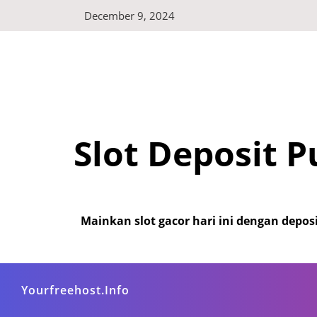
Skip
December 9, 2024
to
content
Slot Deposit P
Mainkan slot gacor hari ini dengan depos
Yourfreehost.info