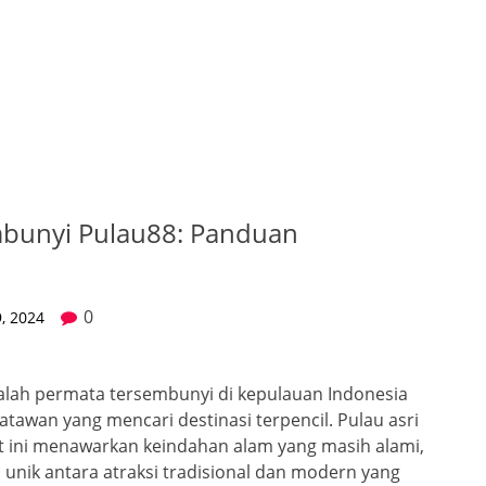
bunyi Pulau88: Panduan
0
, 2024
adalah permata tersembunyi di kepulauan Indonesia
atawan yang mencari destinasi terpencil. Pulau asri
at ini menawarkan keindahan alam yang masih alami,
unik antara atraksi tradisional dan modern yang