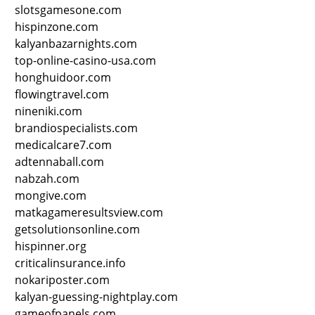
slotsgamesone.com
hispinzone.com
kalyanbazarnights.com
top-online-casino-usa.com
honghuidoor.com
flowingtravel.com
nineniki.com
brandiospecialists.com
medicalcare7.com
adtennaball.com
nabzah.com
mongive.com
matkagameresultsview.com
getsolutionsonline.com
hispinner.org
criticalinsurance.info
nokariposter.com
kalyan-guessing-nightplay.com
gameofpanels.com