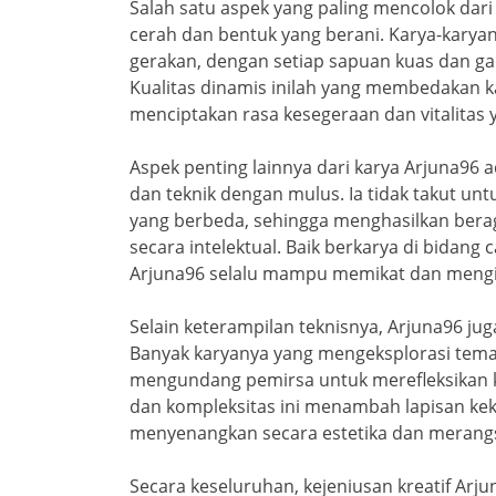
Salah satu aspek yang paling mencolok dar
cerah dan bentuk yang berani. Karya-karyany
gerakan, dengan setiap sapuan kuas dan ga
Kualitas dinamis inilah yang membedakan kary
menciptakan rasa kesegeraan dan vitalitas
Aspek penting lainnya dari karya Arjuna
dan teknik dengan mulus. Ia tidak takut u
yang berbeda, sehingga menghasilkan bera
secara intelektual. Baik berkarya di bidang 
Arjuna96 selalu mampu memikat dan mengin
Selain keterampilan teknisnya, Arjuna96 jug
Banyak karyanya yang mengeksplorasi tema 
mengundang pemirsa untuk merefleksikan 
dan kompleksitas ini menambah lapisan ke
menyenangkan secara estetika dan merangsa
Secara keseluruhan, kejeniusan kreatif A