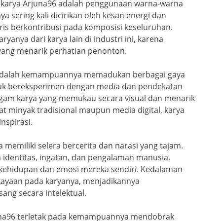
i karya Arjuna96 adalah penggunaan warna-warna
a sering kali dicirikan oleh kesan energi dan
ris berkontribusi pada komposisi keseluruhan.
anya dari karya lain di industri ini, karena
 yang menarik perhatian penonton.
96 adalah kemampuannya memadukan berbagai gaya
ntuk bereksperimen dengan media dan pendekatan
gam karya yang memukau secara visual dan menarik
cat minyak tradisional maupun media digital, karya
spirasi.
a memiliki selera bercerita dan narasi yang tajam.
identitas, ingatan, dan pengalaman manusia,
kehidupan dan emosi mereka sendiri. Kedalaman
kayaan pada karyanya, menjadikannya
ng secara intelektual.
rjuna96 terletak pada kemampuannya mendobrak