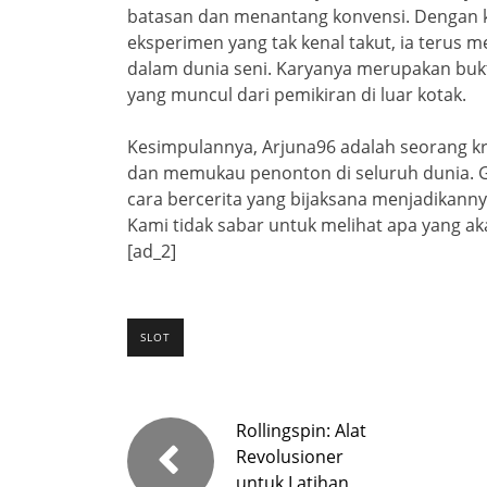
batasan dan menantang konvensi. Dengan 
eksperimen yang tak kenal takut, ia terus 
dalam dunia seni. Karyanya merupakan bukt
yang muncul dari pemikiran di luar kotak.
Kesimpulannya, Arjuna96 adalah seorang kre
dan memukau penonton di seluruh dunia. G
cara bercerita yang bijaksana menjadikanny
Kami tidak sabar untuk melihat apa yang aka
[ad_2]
SLOT
Rollingspin: Alat
Revolusioner
untuk Latihan