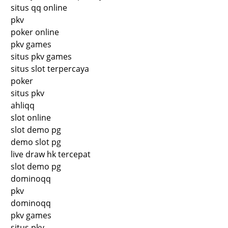
situs qq online
pkv
poker online
pkv games
situs pkv games
situs slot terpercaya
poker
situs pkv
ahliqq
slot online
slot demo pg
demo slot pg
live draw hk tercepat
slot demo pg
dominoqq
pkv
dominoqq
pkv games
situs pkv