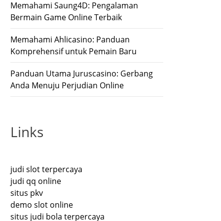
Memahami Saung4D: Pengalaman
Bermain Game Online Terbaik
Memahami Ahlicasino: Panduan
Komprehensif untuk Pemain Baru
Panduan Utama Juruscasino: Gerbang
Anda Menuju Perjudian Online
Links
judi slot terpercaya
judi qq online
situs pkv
demo slot online
situs judi bola terpercaya