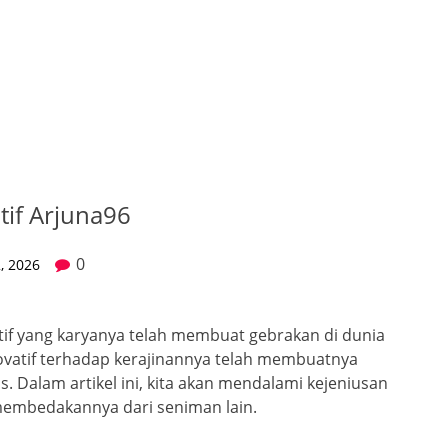
if Arjuna96
0
, 2026
tif yang karyanya telah membuat gebrakan di dunia
ovatif terhadap kerajinannya telah membuatnya
s. Dalam artikel ini, kita akan mendalami kejeniusan
membedakannya dari seniman lain.