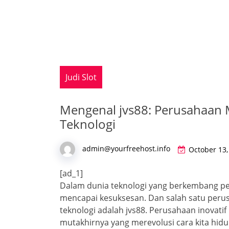
Judi Slot
Mengenal jvs88: Perusahaan 
Teknologi
admin@yourfreehost.info
October 13,
[ad_1]
Dalam dunia teknologi yang berkembang pe
mencapai kesuksesan. Dan salah satu peru
teknologi adalah jvs88. Perusahaan inovat
mutakhirnya yang merevolusi cara kita hidu