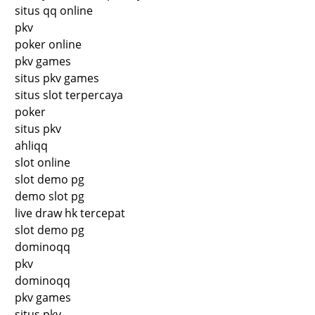
situs qq online
pkv
poker online
pkv games
situs pkv games
situs slot terpercaya
poker
situs pkv
ahliqq
slot online
slot demo pg
demo slot pg
live draw hk tercepat
slot demo pg
dominoqq
pkv
dominoqq
pkv games
situs pkv