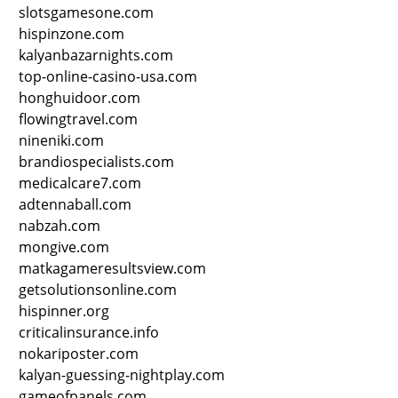
slotsgamesone.com
hispinzone.com
kalyanbazarnights.com
top-online-casino-usa.com
honghuidoor.com
flowingtravel.com
nineniki.com
brandiospecialists.com
medicalcare7.com
adtennaball.com
nabzah.com
mongive.com
matkagameresultsview.com
getsolutionsonline.com
hispinner.org
criticalinsurance.info
nokariposter.com
kalyan-guessing-nightplay.com
gameofpanels.com