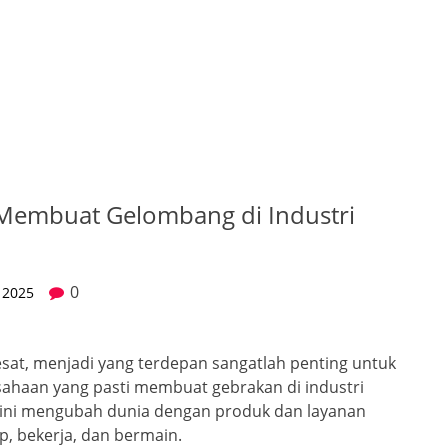
Membuat Gelombang di Industri
0
 2025
sat, menjadi yang terdepan sangatlah penting untuk
sahaan yang pasti membuat gebrakan di industri
if ini mengubah dunia dengan produk dan layanan
p, bekerja, dan bermain.