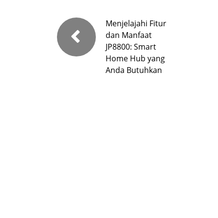
Menjelajahi Fitur
dan Manfaat
JP8800: Smart
Home Hub yang
Anda Butuhkan