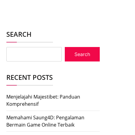
SEARCH
Search
RECENT POSTS
Menjelajahi Majestibet: Panduan
Komprehensif
Memahami Saung4D: Pengalaman
Bermain Game Online Terbaik