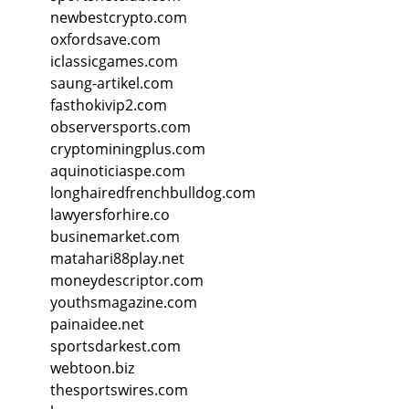
newbestcrypto.com
oxfordsave.com
iclassicgames.com
saung-artikel.com
fasthokivip2.com
observersports.com
cryptominingplus.com
aquinoticiaspe.com
longhairedfrenchbulldog.com
lawyersforhire.co
businemarket.com
matahari88play.net
moneydescriptor.com
youthsmagazine.com
painaidee.net
sportsdarkest.com
webtoon.biz
thesportswires.com