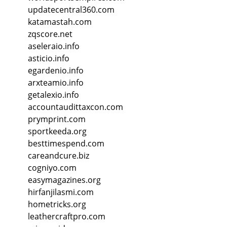
updatecentral360.com
katamastah.com
zqscore.net
aseleraio.info
asticio.info
egardenio.info
arxteamio.info
getalexio.info
accountaudittaxcon.com
prymprint.com
sportkeeda.org
besttimespend.com
careandcure.biz
cogniyo.com
easymagazines.org
hirfanjilasmi.com
hometricks.org
leathercraftpro.com