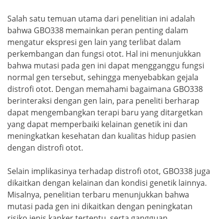
Salah satu temuan utama dari penelitian ini adalah
bahwa GBO338 memainkan peran penting dalam
mengatur ekspresi gen lain yang terlibat dalam
perkembangan dan fungsi otot. Hal ini menunjukkan
bahwa mutasi pada gen ini dapat mengganggu fungsi
normal gen tersebut, sehingga menyebabkan gejala
distrofi otot. Dengan memahami bagaimana GBO338
berinteraksi dengan gen lain, para peneliti berharap
dapat mengembangkan terapi baru yang ditargetkan
yang dapat memperbaiki kelainan genetik ini dan
meningkatkan kesehatan dan kualitas hidup pasien
dengan distrofi otot.
Selain implikasinya terhadap distrofi otot, GBO338 juga
dikaitkan dengan kelainan dan kondisi genetik lainnya.
Misalnya, penelitian terbaru menunjukkan bahwa
mutasi pada gen ini dikaitkan dengan peningkatan
risiko jenis kanker tertentu, serta gangguan