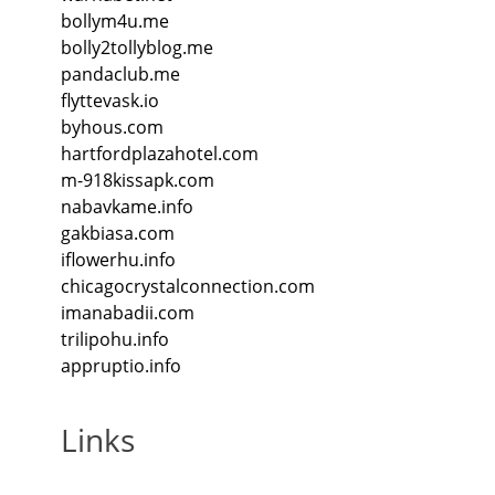
bollym4u.me
bolly2tollyblog.me
pandaclub.me
flyttevask.io
byhous.com
hartfordplazahotel.com
m-918kissapk.com
nabavkame.info
gakbiasa.com
iflowerhu.info
chicagocrystalconnection.com
imanabadii.com
trilipohu.info
appruptio.info
Links