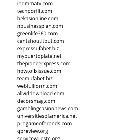
ibommatv.com
techporfit.com
bekasionline.com
nbusinessplan.com
greenlife360.com
cantshoutitout.com
expressufabet.biz
mypuertoplata.net
thepioneerxpress.com
howtofixissue.com
teamufabet.biz
webfullform.com
allviddownload.com
decorsmag.com
gamblingcasinonews.com
universitiesofamerica.net
progameofbrands.com
qbreview.org
servicewueste.org