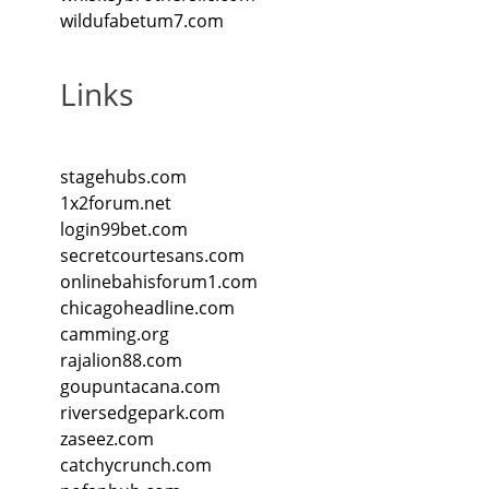
wildufabetum7.com
Links
stagehubs.com
1x2forum.net
login99bet.com
secretcourtesans.com
onlinebahisforum1.com
chicagoheadline.com
camming.org
rajalion88.com
goupuntacana.com
riversedgepark.com
zaseez.com
catchycrunch.com