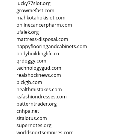
lucky77slot.org
growmefast.com
mahkotahokislot.com
onlinecancerpharm.com
ufalek.org
mattress-disposal.com
happyflooringandcabinets.com
bodybuildinglife.co
qrdoggy.com
technologygud.com
realshocknews.com
pickgb.com
healthmistakes.com
ksfashiondresses.com
patterntrader.org
cnhpa.net
sitalotus.com
supernotes.org
worldsportsempires.com