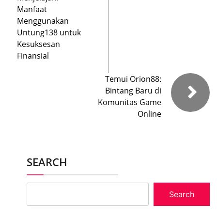
Manfaat
Menggunakan
Untung138 untuk
Kesuksesan
Finansial
Temui Orion88:
Bintang Baru di
Komunitas Game
Online
SEARCH
Search