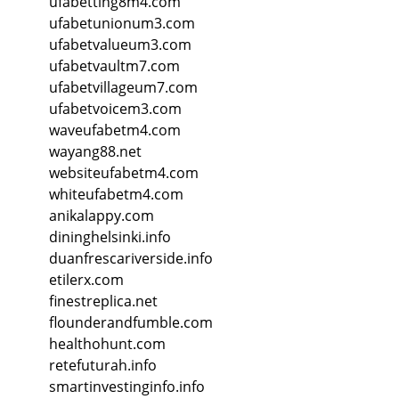
ufabetting8m4.com
ufabetunionum3.com
ufabetvalueum3.com
ufabetvaultm7.com
ufabetvillageum7.com
ufabetvoicem3.com
waveufabetm4.com
wayang88.net
websiteufabetm4.com
whiteufabetm4.com
anikalappy.com
dininghelsinki.info
duanfrescariverside.info
etilerx.com
finestreplica.net
flounderandfumble.com
healthohunt.com
retefuturah.info
smartinvestinginfo.info