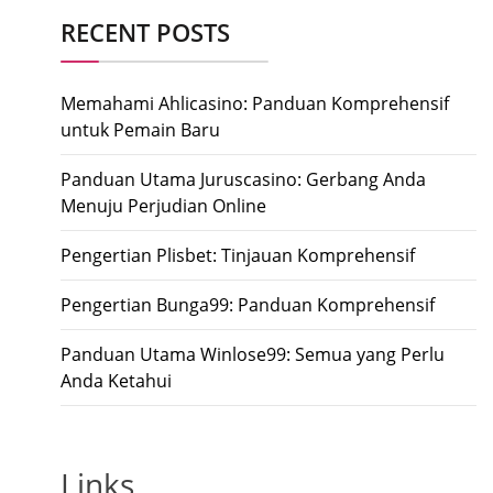
RECENT POSTS
Memahami Ahlicasino: Panduan Komprehensif
untuk Pemain Baru
Panduan Utama Juruscasino: Gerbang Anda
Menuju Perjudian Online
Pengertian Plisbet: Tinjauan Komprehensif
Pengertian Bunga99: Panduan Komprehensif
Panduan Utama Winlose99: Semua yang Perlu
Anda Ketahui
Links