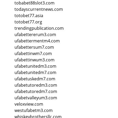
tobabet88slot3.com
todayscurrentnews.com
totobet77.asia
totobet77.org
trendingpublication.com
ufabettererum3.com
ufabettermentm4.com
ufabettersum7.com
ufabettinwm7.com
ufabettinwum3.com
ufabetunitedm3.com
ufabetunitedm7.com
ufabetuskedm7.com
ufabetutoredm3.com
ufabetutoredm7.com
ufabetvalleyum3.com
veloxview.com
westufabetm3.com
whiskeybrothersllc.com