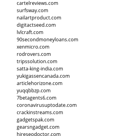
cartelreviews.com
surfsway.com
nailartproduct.com
digitactseed.com
lvlcraft.com
90secondmoneyloans.com
xenmicro.com
rodrovers.com
tripssolution.com
satta-king-india.com
yukigassencanada.com
articlehorizone.com
yuqqbbzp.com
7betagents6.com
coronavirusuptodate.com
crackinstreams.com
gadgetspak.com
gearsngadget.com
hireseodoctor.com