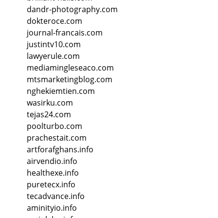
dandr-photography.com
dokteroce.com
journal-francais.com
justintv10.com
lawyerule.com
mediamingleseaco.com
mtsmarketingblog.com
nghekiemtien.com
wasirku.com
tejas24.com
poolturbo.com
prachestait.com
artforafghans.info
airvendio.info
healthexe.info
puretecx.info
tecadvance.info
aminityio.info