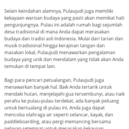
Selain keindahan alamnya, Pulaujudi juga memiliki
kekayaan warisan budaya yang pasti akan memikat hati
pengunjungnya. Pulau ini adalah rumah bagi sejumlah
desa tradisional di mana Anda dapat merasakan
budaya dan tradisi asli Indonesia. Mulai dari tarian dan
musik tradisional hingga kerajinan tangan dan
masakan lokal, Pulaujudi menawarkan pengalaman
budaya yang unik dan mendalam yang tidak akan Anda
temukan di tempat lain.
Bagi para pencari petualangan, Pulaujudi juga
menawarkan banyak hal. Baik Anda tertarik untuk
mendaki hutan, menjelajahi gua tersembunyi, atau naik
perahu ke pulau-pulau terdekat, ada banyak peluang
untuk bertualang di pulau ini. Anda juga dapat
mencoba olahraga air seperti selancar, kayak, dan
paddleboarding, atau pergi memancing bersama
nelayan setempat untuk merasakan kekayaan