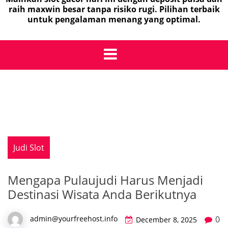
raih maxwin besar tanpa risiko rugi. Pilihan terbaik
untuk pengalaman menang yang optimal.
Judi Slot
Mengapa Pulaujudi Harus Menjadi
Destinasi Wisata Anda Berikutnya
0
admin@yourfreehost.info
December 8, 2025