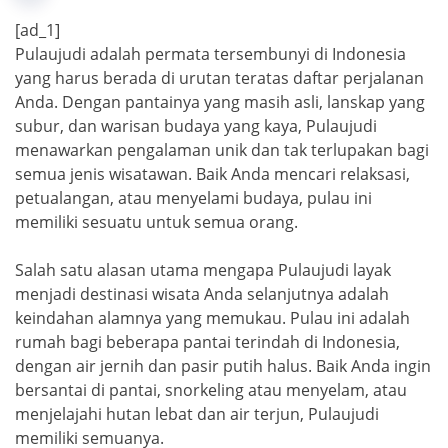
[ad_1]
Pulaujudi adalah permata tersembunyi di Indonesia
yang harus berada di urutan teratas daftar perjalanan
Anda. Dengan pantainya yang masih asli, lanskap yang
subur, dan warisan budaya yang kaya, Pulaujudi
menawarkan pengalaman unik dan tak terlupakan bagi
semua jenis wisatawan. Baik Anda mencari relaksasi,
petualangan, atau menyelami budaya, pulau ini
memiliki sesuatu untuk semua orang.
Salah satu alasan utama mengapa Pulaujudi layak
menjadi destinasi wisata Anda selanjutnya adalah
keindahan alamnya yang memukau. Pulau ini adalah
rumah bagi beberapa pantai terindah di Indonesia,
dengan air jernih dan pasir putih halus. Baik Anda ingin
bersantai di pantai, snorkeling atau menyelam, atau
menjelajahi hutan lebat dan air terjun, Pulaujudi
memiliki semuanya.