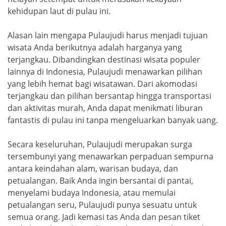
kehidupan laut di pulau ini.
Alasan lain mengapa Pulaujudi harus menjadi tujuan
wisata Anda berikutnya adalah harganya yang
terjangkau. Dibandingkan destinasi wisata populer
lainnya di Indonesia, Pulaujudi menawarkan pilihan
yang lebih hemat bagi wisatawan. Dari akomodasi
terjangkau dan pilihan bersantap hingga transportasi
dan aktivitas murah, Anda dapat menikmati liburan
fantastis di pulau ini tanpa mengeluarkan banyak uang.
Secara keseluruhan, Pulaujudi merupakan surga
tersembunyi yang menawarkan perpaduan sempurna
antara keindahan alam, warisan budaya, dan
petualangan. Baik Anda ingin bersantai di pantai,
menyelami budaya Indonesia, atau memulai
petualangan seru, Pulaujudi punya sesuatu untuk
semua orang. Jadi kemasi tas Anda dan pesan tiket