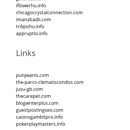
iflowerhu.info
chicagocrystalconnection.com
imanabadii.com
trilipohu.info
appruptio.info
Links
punjwanis.com
the-parcs-clematiscondos.com
jusu-gb.com
thecarepet.com
blogwriterplus.com
guestpostingseo.com
casinogambitpro.info
pokerplaymasters.info