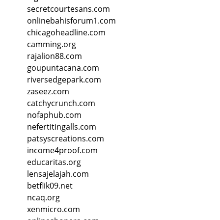
secretcourtesans.com
onlinebahisforum1.com
chicagoheadline.com
camming.org
rajalion88.com
goupuntacana.com
riversedgepark.com
zaseez.com
catchycrunch.com
nofaphub.com
nefertitingalls.com
patsyscreations.com
income4proof.com
educaritas.org
lensajelajah.com
betflik09.net
ncaq.org
xenmicro.com