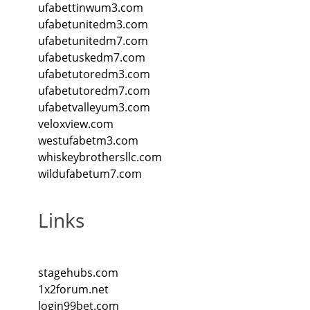
ufabettinwum3.com
ufabetunitedm3.com
ufabetunitedm7.com
ufabetuskedm7.com
ufabetutoredm3.com
ufabetutoredm7.com
ufabetvalleyum3.com
veloxview.com
westufabetm3.com
whiskeybrothersllc.com
wildufabetum7.com
Links
stagehubs.com
1x2forum.net
login99bet.com