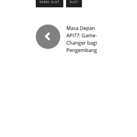
DEMO SLOT
SLOT
Masa Depan
API77: Game-
Changer bagi
Pengembang