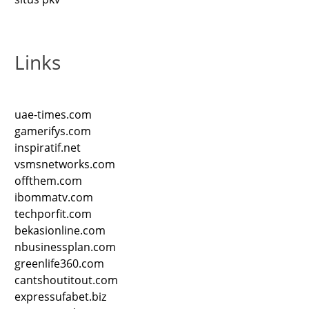
Links
uae-times.com
gamerifys.com
inspiratif.net
vsmsnetworks.com
offthem.com
ibommatv.com
techporfit.com
bekasionline.com
nbusinessplan.com
greenlife360.com
cantshoutitout.com
expressufabet.biz