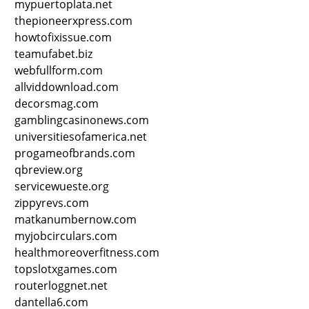
mypuertoplata.net
thepioneerxpress.com
howtofixissue.com
teamufabet.biz
webfullform.com
allviddownload.com
decorsmag.com
gamblingcasinonews.com
universitiesofamerica.net
progameofbrands.com
qbreview.org
servicewueste.org
zippyrevs.com
matkanumbernow.com
myjobcirculars.com
healthmoreoverfitness.com
topslotxgames.com
routerloggnet.net
dantella6.com