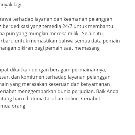
nyak lagi.
mennya terhadap layanan dan keamanan pelanggan.
g berdedikasi yang tersedia 24/7 untuk membantu
 pun yang mungkin mereka miliki. Selain itu,
 terbaru untuk memastikan bahwa semua data pemain
nangan pikiran bagi pemain saat memasang
dapat dikaitkan dengan beragam permainannya,
sar, dan komitmen terhadap layanan pelanggan
main yang merasakan keseruan dan kenyamanan
 Ceriabet menggemparkan dunia perjudian. Baik Anda
ang baru di dunia taruhan online, Ceriabet
emua orang.