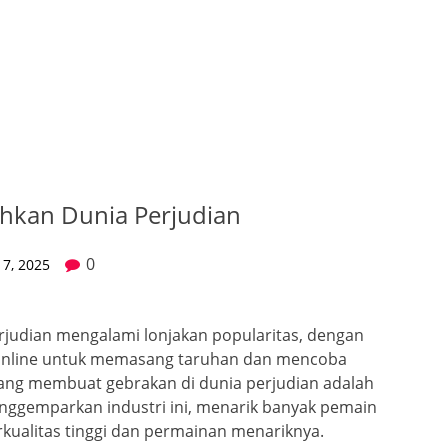
kan Dunia Perjudian
0
7, 2025
erjudian mengalami lonjakan popularitas, dengan
 online untuk memasang taruhan dan mencoba
dang membuat gebrakan di dunia perjudian adalah
menggemparkan industri ini, menarik banyak pemain
kualitas tinggi dan permainan menariknya.