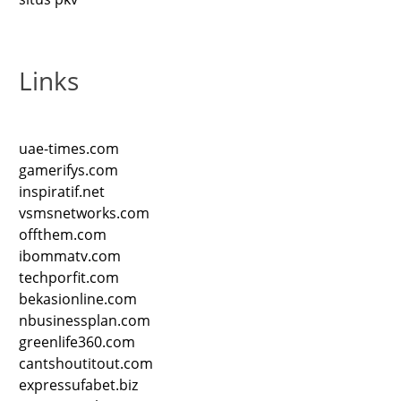
Links
uae-times.com
gamerifys.com
inspiratif.net
vsmsnetworks.com
offthem.com
ibommatv.com
techporfit.com
bekasionline.com
nbusinessplan.com
greenlife360.com
cantshoutitout.com
expressufabet.biz