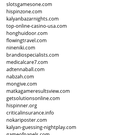
slotsgamesone.com
hispinzone.com
kalyanbazarnights.com
top-online-casino-usa.com
honghuidoor.com
flowingtravel.com
nineniki.com
brandiospecialists.com
medicalcare7.com
adtennaball.com
nabzah.com
mongive.com
matkagameresultsview.com
getsolutionsonline.com
hispinner.org
criticalinsurance.info
nokariposter.com
kalyan-guessing-nightplay.com
gameofpanels.com