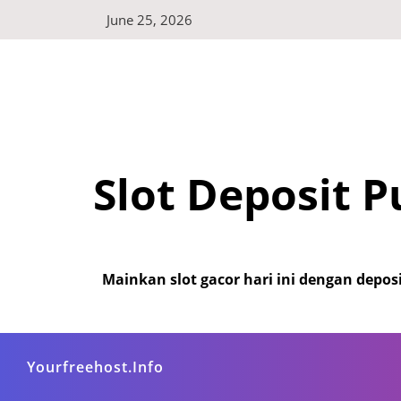
Skip
June 25, 2026
to
content
Slot Deposit P
Mainkan slot gacor hari ini dengan depos
Yourfreehost.info