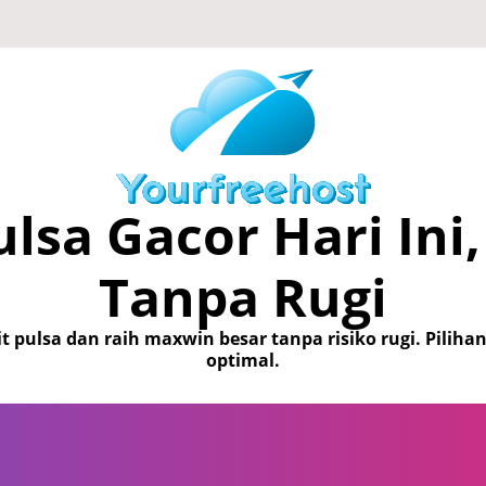
ulsa Gacor Hari In
Tanpa Rugi
it pulsa dan raih maxwin besar tanpa risiko rugi. Pil
optimal.