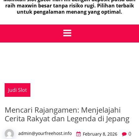
raih maxwin besar tanpa risiko rugi. Pilihan terbaik
untuk pengalaman menang yang optimal.
Judi Slot
Mencari Rajangamen: Menjelajahi
Cerita Rakyat dan Legenda di Jepang
0
admin@yourfreehost.info
February 8, 2026