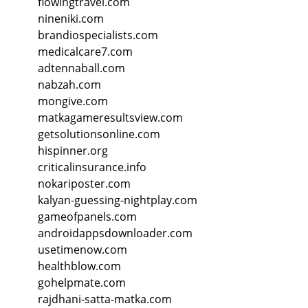
flowingtravel.com
nineniki.com
brandiospecialists.com
medicalcare7.com
adtennaball.com
nabzah.com
mongive.com
matkagameresultsview.com
getsolutionsonline.com
hispinner.org
criticalinsurance.info
nokariposter.com
kalyan-guessing-nightplay.com
gameofpanels.com
androidappsdownloader.com
usetimenow.com
healthblow.com
gohelpmate.com
rajdhani-satta-matka.com