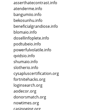
asserthatecontrast.info
atenderme.info
bangumiio.info
bekosunhu.info
beneficialgrandiose.info
blomaio.info
dosellinfoplete.info
podtubeio.info
powerfulvolatile.info
qvidsio.info
shumaio.info
slotherio.info
cysapluscertification.org
fortnitehacks.org
loginsearch.org
aodecor.org
donorsmatch.org
nowtimes.org
casinoeing.org