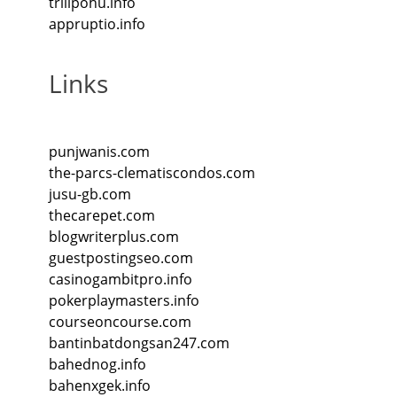
trilipohu.info
appruptio.info
Links
punjwanis.com
the-parcs-clematiscondos.com
jusu-gb.com
thecarepet.com
blogwriterplus.com
guestpostingseo.com
casinogambitpro.info
pokerplaymasters.info
courseoncourse.com
bantinbatdongsan247.com
bahednog.info
bahenxgek.info