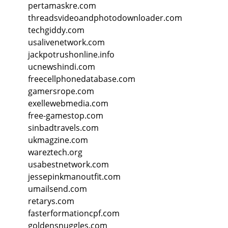
pertamaskre.com
threadsvideoandphotodownloader.com
techgiddy.com
usalivenetwork.com
jackpotrushonline.info
ucnewshindi.com
freecellphonedatabase.com
gamersrope.com
exellewebmedia.com
free-gamestop.com
sinbadtravels.com
ukmagzine.com
wareztech.org
usabestnetwork.com
jessepinkmanoutfit.com
umailsend.com
retarys.com
fasterformationcpf.com
goldensnuggles.com