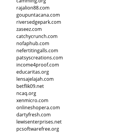
camming.org
rajalion88.com
goupuntacana.com
riversedgepark.com
zaseez.com
catchycrunch.com
nofaphub.com
nefertitingalls.com
patsyscreations.com
income4proof.com
educaritas.org
lensajelajah.com
betflik09.net
ncaq.org
xenmicro.com
onlineshopera.com
dartyfresh.com
lewisenterprises.net
pcsoftwarefree.org