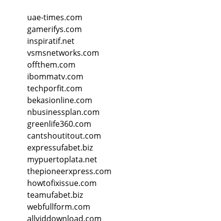
uae-times.com
gamerifys.com
inspiratif.net
vsmsnetworks.com
offthem.com
ibommatv.com
techporfit.com
bekasionline.com
nbusinessplan.com
greenlife360.com
cantshoutitout.com
expressufabet.biz
mypuertoplata.net
thepioneerxpress.com
howtofixissue.com
teamufabet.biz
webfullform.com
allviddownload.com