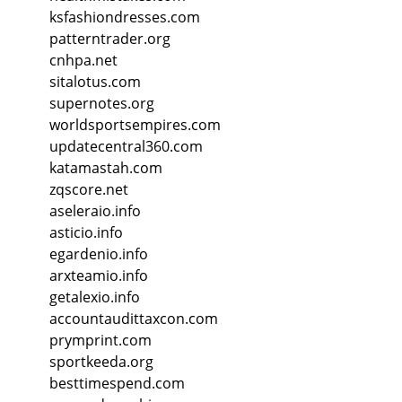
ksfashiondresses.com
patterntrader.org
cnhpa.net
sitalotus.com
supernotes.org
worldsportsempires.com
updatecentral360.com
katamastah.com
zqscore.net
aseleraio.info
asticio.info
egardenio.info
arxteamio.info
getalexio.info
accountaudittaxcon.com
prymprint.com
sportkeeda.org
besttimespend.com