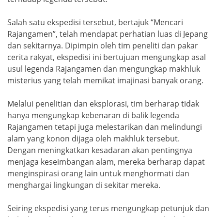
Salah satu ekspedisi tersebut, bertajuk “Mencari
Rajangamen”, telah mendapat perhatian luas di Jepang
dan sekitarnya. Dipimpin oleh tim peneliti dan pakar
cerita rakyat, ekspedisi ini bertujuan mengungkap asal
usul legenda Rajangamen dan mengungkap makhluk
misterius yang telah memikat imajinasi banyak orang.
Melalui penelitian dan eksplorasi, tim berharap tidak
hanya mengungkap kebenaran di balik legenda
Rajangamen tetapi juga melestarikan dan melindungi
alam yang konon dijaga oleh makhluk tersebut.
Dengan meningkatkan kesadaran akan pentingnya
menjaga keseimbangan alam, mereka berharap dapat
menginspirasi orang lain untuk menghormati dan
menghargai lingkungan di sekitar mereka.
Seiring ekspedisi yang terus mengungkap petunjuk dan