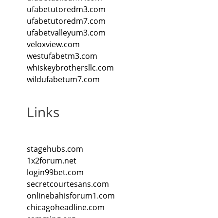
ufabetutoredm3.com
ufabetutoredm7.com
ufabetvalleyum3.com
veloxview.com
westufabetm3.com
whiskeybrothersllc.com
wildufabetum7.com
Links
stagehubs.com
1x2forum.net
login99bet.com
secretcourtesans.com
onlinebahisforum1.com
chicagoheadline.com