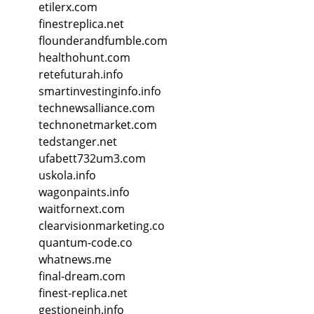
etilerx.com
finestreplica.net
flounderandfumble.com
healthohunt.com
retefuturah.info
smartinvestinginfo.info
technewsalliance.com
technonetmarket.com
tedstanger.net
ufabett732um3.com
uskola.info
wagonpaints.info
waitfornext.com
clearvisionmarketing.co
quantum-code.co
whatnews.me
final-dream.com
finest-replica.net
gestioneinh.info