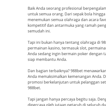
Baik Anda seorang profesional berpengalam
untuk semua orang. Dari sepak bola hingga 
menemukan semua olahraga dan acara favo
kompetitif dan antarmuka yang ramah pen
semudah ini.
Tapi ini bukan hanya tentang olahraga di 9
permainan kasino, termasuk slot, permaina
Anda sedang ingin bermain poker dengan ta
siap membantu Anda.
Dan bagian terbaiknya? 988bet menawarka
Anda memaksimalkan kemenangan Anda. Da
promosi berkelanjutan untuk pelanggan set
988bet.
Tapi jangan hanya percaya begitu saja. De
dipercaya oleh jutaan petaruh di seluruh d