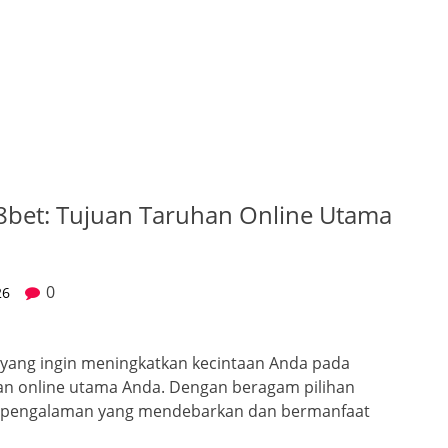
bet: Tujuan Taruhan Online Utama
0
26
yang ingin meningkatkan kecintaan Anda pada
uhan online utama Anda. Dengan beragam pilihan
n pengalaman yang mendebarkan dan bermanfaat