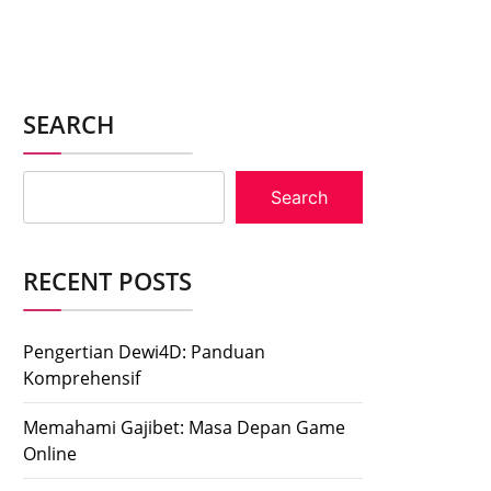
SEARCH
Search
RECENT POSTS
Pengertian Dewi4D: Panduan
Komprehensif
Memahami Gajibet: Masa Depan Game
Online