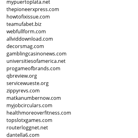
mypuertoplata.net
thepioneerxpress.com
howtofixissue.com
teamufabet.biz
webfullform.com
allviddownload.com
decorsmag.com
gamblingcasinonews.com
universitiesofamerica.net
progameofbrands.com
qbreview.org
servicewueste.org
zippyrevs.com
matkanumbernow.com
myjobcirculars.com
healthmoreoverfitness.com
topslotxgames.com
routerloggnet.net
dantella6.com