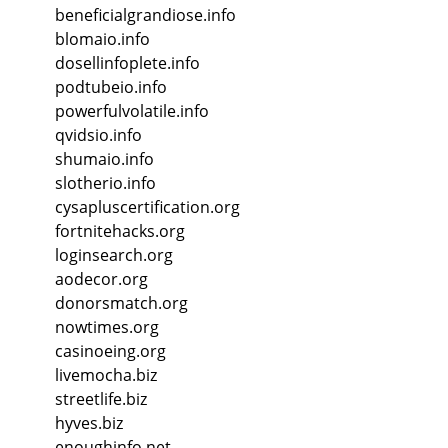
beneficialgrandiose.info
blomaio.info
dosellinfoplete.info
podtubeio.info
powerfulvolatile.info
qvidsio.info
shumaio.info
slotherio.info
cysapluscertification.org
fortnitehacks.org
loginsearch.org
aodecor.org
donorsmatch.org
nowtimes.org
casinoeing.org
livemocha.biz
streetlife.biz
hyves.biz
enoughinfo.net