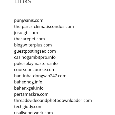
Links
punjwanis.com
the-parcs-clematiscondos.com
jusu-gb.com
thecarepet.com
blogwriterplus.com
guestpostingseo.com
casinogambitpro.info
pokerplaymasters.info
courseoncourse.com
bantinbatdongsan247.com
bahednog.info
bahenxgek.info
pertamaskre.com
threadsvideoandphotodownloader.com
techgiddy.com
usalivenetwork.com