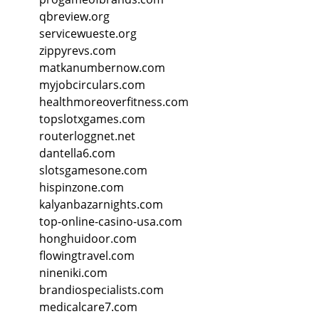
qbreview.org
servicewueste.org
zippyrevs.com
matkanumbernow.com
myjobcirculars.com
healthmoreoverfitness.com
topslotxgames.com
routerloggnet.net
dantella6.com
slotsgamesone.com
hispinzone.com
kalyanbazarnights.com
top-online-casino-usa.com
honghuidoor.com
flowingtravel.com
nineniki.com
brandiospecialists.com
medicalcare7.com