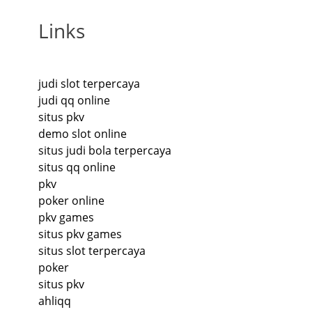
Links
judi slot terpercaya
judi qq online
situs pkv
demo slot online
situs judi bola terpercaya
situs qq online
pkv
poker online
pkv games
situs pkv games
situs slot terpercaya
poker
situs pkv
ahliqq