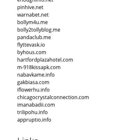
pinhive.net
warnabet.net
bollym4u.me
bolly2tollyblog.me
pandaclub.me
flyttevask.io
byhous.com
hartfordplazahotel.com
m-918kissapk.com
nabavkame.info
gakbiasa.com
iflowerhu.info
chicagocrystalconnection.com
imanabadii.com
trilipohu.info
appruptio.info