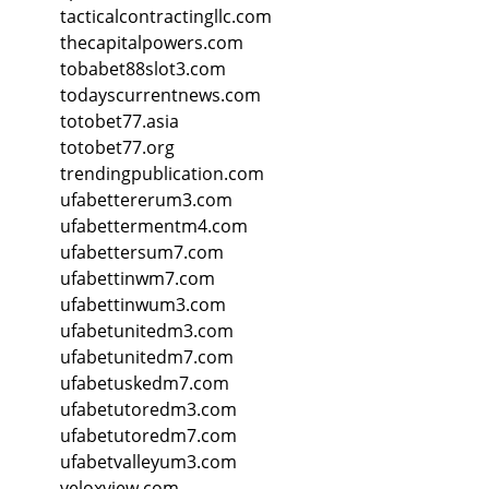
tacticalcontractingllc.com
thecapitalpowers.com
tobabet88slot3.com
todayscurrentnews.com
totobet77.asia
totobet77.org
trendingpublication.com
ufabettererum3.com
ufabettermentm4.com
ufabettersum7.com
ufabettinwm7.com
ufabettinwum3.com
ufabetunitedm3.com
ufabetunitedm7.com
ufabetuskedm7.com
ufabetutoredm3.com
ufabetutoredm7.com
ufabetvalleyum3.com
veloxview.com