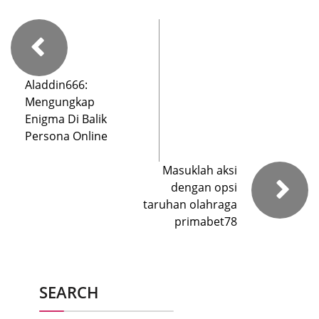
Aladdin666:
Mengungkap
Enigma Di Balik
Persona Online
Masuklah aksi
dengan opsi
taruhan olahraga
primabet78
SEARCH