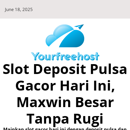
Skip
June 18, 2025
to
content
Slot Deposit Pulsa
Gacor Hari Ini,
Maxwin Besar
Tanpa Rugi
Mainkan slot gacor hari ini dengan deposit pulsa dan