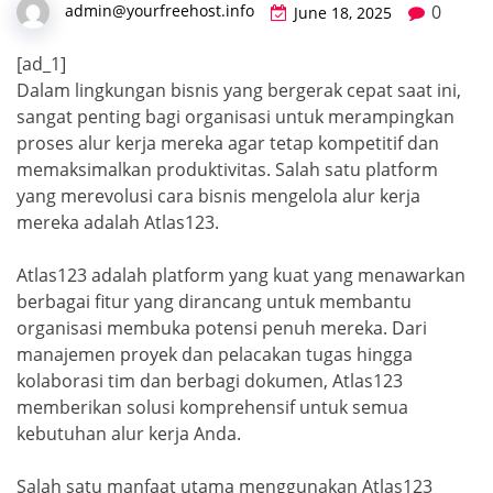
0
admin@yourfreehost.info
June 18, 2025
[ad_1]
Dalam lingkungan bisnis yang bergerak cepat saat ini,
sangat penting bagi organisasi untuk merampingkan
proses alur kerja mereka agar tetap kompetitif dan
memaksimalkan produktivitas. Salah satu platform
yang merevolusi cara bisnis mengelola alur kerja
mereka adalah Atlas123.
Atlas123 adalah platform yang kuat yang menawarkan
berbagai fitur yang dirancang untuk membantu
organisasi membuka potensi penuh mereka. Dari
manajemen proyek dan pelacakan tugas hingga
kolaborasi tim dan berbagi dokumen, Atlas123
memberikan solusi komprehensif untuk semua
kebutuhan alur kerja Anda.
Salah satu manfaat utama menggunakan Atlas123