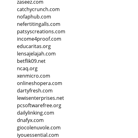
zaseez.com
catchycrunch.com
nofaphub.com
nefertitingalls.com
patsyscreations.com
income4proof.com
educaritas.org
lensajelajah.com
betflik09.net
ncaq.org
xenmicro.com
onlineshopera.com
dartyfresh.com
lewisenterprises.net
pcsoftwarefree.org
dailylinking.com
dnafyx.com
giocolenuvole.com
iyouessential.com