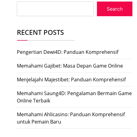
Search
RECENT POSTS
Pengertian Dewi4D: Panduan Komprehensif
Memahami Gajibet: Masa Depan Game Online
Menjelajahi Majestibet: Panduan Komprehensif
Memahami Saung4D: Pengalaman Bermain Game
Online Terbaik
Memahami Ahlicasino: Panduan Komprehensif
untuk Pemain Baru