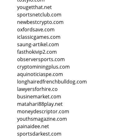
yougetthat.net
sportsnetclub.com
newbestcrypto.com
oxfordsave.com
iclassicgames.com
saung-artikel.com
fasthokivip2.com
observersports.com
cryptominingplus.com
aquinoticiaspe.com
longhairedfrenchbulldog.com
lawyersforhire.co
businemarket.com
matahari88play.net
moneydescriptor.com
youthsmagazine.com
painaidee.net
sportsdarkest.com