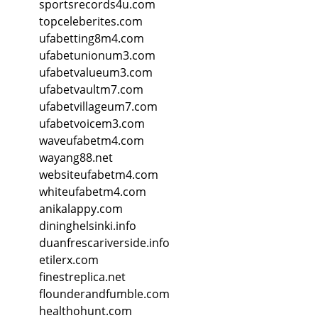
sportsrecords4u.com
topceleberites.com
ufabetting8m4.com
ufabetunionum3.com
ufabetvalueum3.com
ufabetvaultm7.com
ufabetvillageum7.com
ufabetvoicem3.com
waveufabetm4.com
wayang88.net
websiteufabetm4.com
whiteufabetm4.com
anikalappy.com
dininghelsinki.info
duanfrescariverside.info
etilerx.com
finestreplica.net
flounderandfumble.com
healthohunt.com