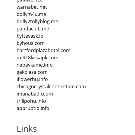
warnabet.net
bollym4u.me
bolly2tollyblog.me
pandaclub.me
flyttevask.io
byhous.com
hartfordplazahotel.com
m-918kissapk.com
nabavkame.info
gakbiasa.com
iflowerhu.info
chicagocrystalconnection.com
imanabadii.com
trilipohu.info
appruptio.info
Links