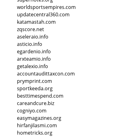
worldsportsempires.com
updatecentral360.com
katamastah.com
zqscore.net
aseleraio.info
asticio.info
egardenio.info
arxteamio.info
getalexio.info
accountaudittaxcon.com
prymprint.com
sportkeeda.org
besttimespend.com
careandcure.biz
cogniyo.com
easymagazines.org
hirfanjilasmi.com
hometricks.org