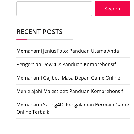
Search
RECENT POSTS
Memahami JeniusToto: Panduan Utama Anda
Pengertian Dewi4D: Panduan Komprehensif
Memahami Gajibet: Masa Depan Game Online
Menjelajahi Majestibet: Panduan Komprehensif
Memahami Saung4D: Pengalaman Bermain Game
Online Terbaik