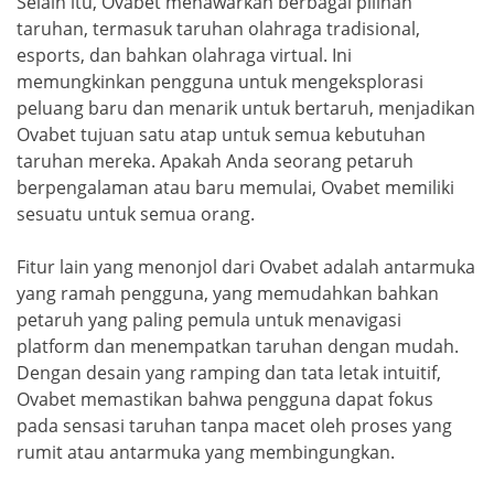
Selain itu, Ovabet menawarkan berbagai pilihan
taruhan, termasuk taruhan olahraga tradisional,
esports, dan bahkan olahraga virtual. Ini
memungkinkan pengguna untuk mengeksplorasi
peluang baru dan menarik untuk bertaruh, menjadikan
Ovabet tujuan satu atap untuk semua kebutuhan
taruhan mereka. Apakah Anda seorang petaruh
berpengalaman atau baru memulai, Ovabet memiliki
sesuatu untuk semua orang.
Fitur lain yang menonjol dari Ovabet adalah antarmuka
yang ramah pengguna, yang memudahkan bahkan
petaruh yang paling pemula untuk menavigasi
platform dan menempatkan taruhan dengan mudah.
Dengan desain yang ramping dan tata letak intuitif,
Ovabet memastikan bahwa pengguna dapat fokus
pada sensasi taruhan tanpa macet oleh proses yang
rumit atau antarmuka yang membingungkan.