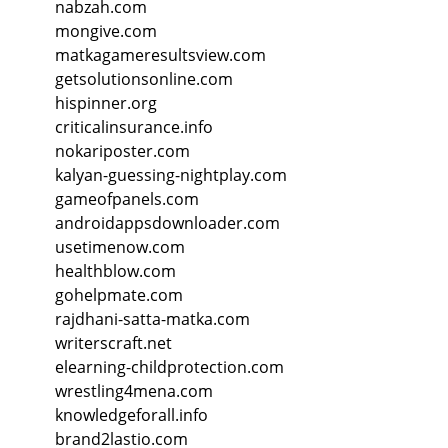
nabzah.com
mongive.com
matkagameresultsview.com
getsolutionsonline.com
hispinner.org
criticalinsurance.info
nokariposter.com
kalyan-guessing-nightplay.com
gameofpanels.com
androidappsdownloader.com
usetimenow.com
healthblow.com
gohelpmate.com
rajdhani-satta-matka.com
writerscraft.net
elearning-childprotection.com
wrestling4mena.com
knowledgeforall.info
brand2lastio.com