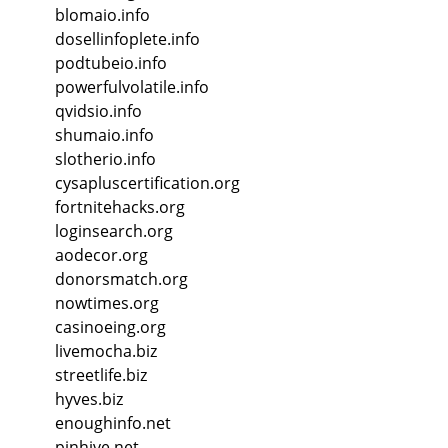
blomaio.info
dosellinfoplete.info
podtubeio.info
powerfulvolatile.info
qvidsio.info
shumaio.info
slotherio.info
cysapluscertification.org
fortnitehacks.org
loginsearch.org
aodecor.org
donorsmatch.org
nowtimes.org
casinoeing.org
livemocha.biz
streetlife.biz
hyves.biz
enoughinfo.net
pinhive.net