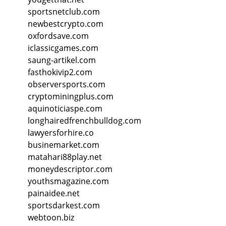
sportsnetclub.com
newbestcrypto.com
oxfordsave.com
iclassicgames.com
saung-artikel.com
fasthokivip2.com
observersports.com
cryptominingplus.com
aquinoticiaspe.com
longhairedfrenchbulldog.com
lawyersforhire.co
businemarket.com
matahari88play.net
moneydescriptor.com
youthsmagazine.com
painaidee.net
sportsdarkest.com
webtoon.biz