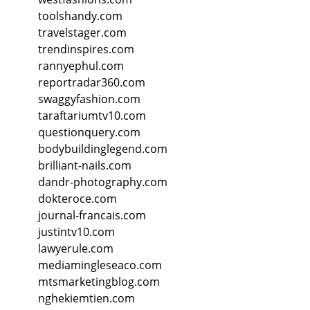
toolshandy.com
travelstager.com
trendinspires.com
rannyephul.com
reportradar360.com
swaggyfashion.com
taraftariumtv10.com
questionquery.com
bodybuildinglegend.com
brilliant-nails.com
dandr-photography.com
dokteroce.com
journal-francais.com
justintv10.com
lawyerule.com
mediamingleseaco.com
mtsmarketingblog.com
nghekiemtien.com