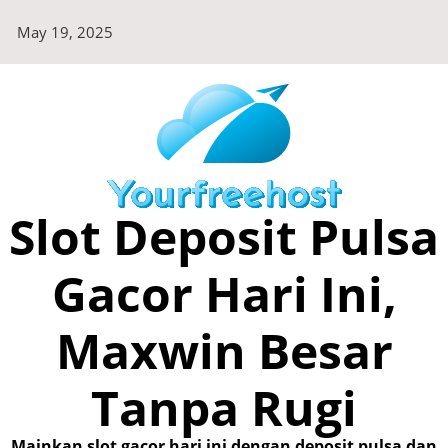
Skip
May 19, 2025
to
content
Slot Deposit Pulsa
Gacor Hari Ini,
Maxwin Besar
Tanpa Rugi
Mainkan slot gacor hari ini dengan deposit pulsa dan