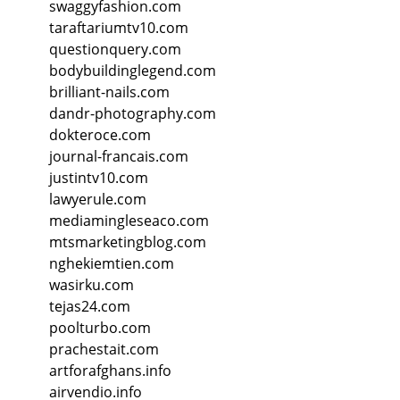
swaggyfashion.com
taraftariumtv10.com
questionquery.com
bodybuildinglegend.com
brilliant-nails.com
dandr-photography.com
dokteroce.com
journal-francais.com
justintv10.com
lawyerule.com
mediamingleseaco.com
mtsmarketingblog.com
nghekiemtien.com
wasirku.com
tejas24.com
poolturbo.com
prachestait.com
artforafghans.info
airvendio.info