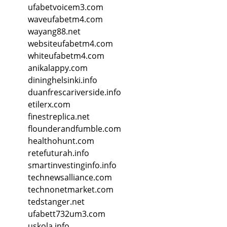
ufabetvoicem3.com
waveufabetm4.com
wayang88.net
websiteufabetm4.com
whiteufabetm4.com
anikalappy.com
dininghelsinki.info
duanfrescariverside.info
etilerx.com
finestreplica.net
flounderandfumble.com
healthohunt.com
retefuturah.info
smartinvestinginfo.info
technewsalliance.com
technonetmarket.com
tedstanger.net
ufabett732um3.com
uskola.info