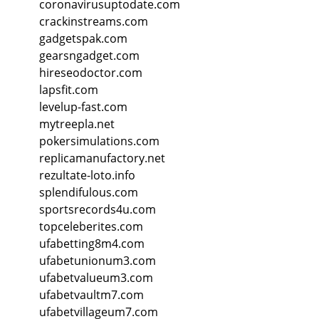
coronavirusuptodate.com
crackinstreams.com
gadgetspak.com
gearsngadget.com
hireseodoctor.com
lapsfit.com
levelup-fast.com
mytreepla.net
pokersimulations.com
replicamanufactory.net
rezultate-loto.info
splendifulous.com
sportsrecords4u.com
topceleberites.com
ufabetting8m4.com
ufabetunionum3.com
ufabetvalueum3.com
ufabetvaultm7.com
ufabetvillageum7.com