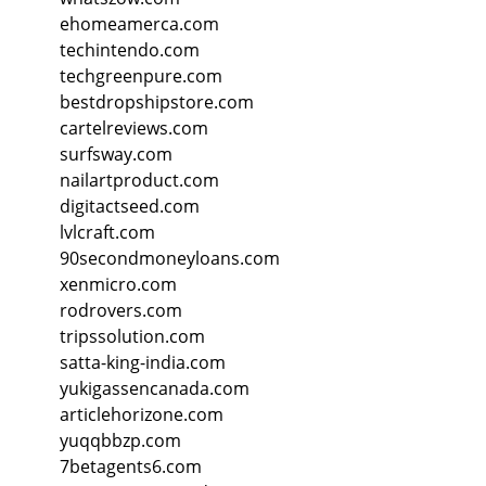
ehomeamerca.com
techintendo.com
techgreenpure.com
bestdropshipstore.com
cartelreviews.com
surfsway.com
nailartproduct.com
digitactseed.com
lvlcraft.com
90secondmoneyloans.com
xenmicro.com
rodrovers.com
tripssolution.com
satta-king-india.com
yukigassencanada.com
articlehorizone.com
yuqqbbzp.com
7betagents6.com