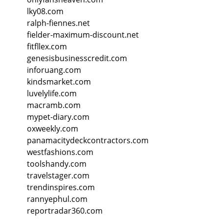
lky08.com
ralph-fiennes.net
fielder-maximum-discount.net
fitfllex.com
genesisbusinesscredit.com
inforuang.com
kindsmarket.com
luvelylife.com
macramb.com
mypet-diary.com
oxweekly.com
panamacitydeckcontractors.com
westfashions.com
toolshandy.com
travelstager.com
trendinspires.com
rannyephul.com
reportradar360.com