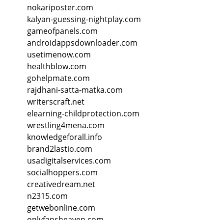
nokariposter.com
kalyan-guessing-nightplay.com
gameofpanels.com
androidappsdownloader.com
usetimenow.com
healthblow.com
gohelpmate.com
rajdhani-satta-matka.com
writerscraft.net
elearning-childprotection.com
wrestling4mena.com
knowledgeforall.info
brand2lastio.com
usadigitalservices.com
socialhoppers.com
creativedream.net
n2315.com
getwebonline.com
onlyfansheaven.com