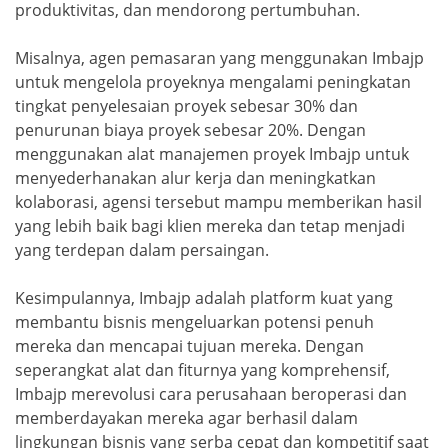
produktivitas, dan mendorong pertumbuhan.
Misalnya, agen pemasaran yang menggunakan Imbajp
untuk mengelola proyeknya mengalami peningkatan
tingkat penyelesaian proyek sebesar 30% dan
penurunan biaya proyek sebesar 20%. Dengan
menggunakan alat manajemen proyek Imbajp untuk
menyederhanakan alur kerja dan meningkatkan
kolaborasi, agensi tersebut mampu memberikan hasil
yang lebih baik bagi klien mereka dan tetap menjadi
yang terdepan dalam persaingan.
Kesimpulannya, Imbajp adalah platform kuat yang
membantu bisnis mengeluarkan potensi penuh
mereka dan mencapai tujuan mereka. Dengan
seperangkat alat dan fiturnya yang komprehensif,
Imbajp merevolusi cara perusahaan beroperasi dan
memberdayakan mereka agar berhasil dalam
lingkungan bisnis yang serba cepat dan kompetitif saat