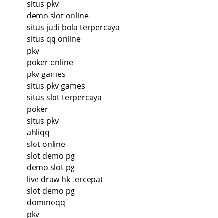
situs pkv
demo slot online
situs judi bola terpercaya
situs qq online
pkv
poker online
pkv games
situs pkv games
situs slot terpercaya
poker
situs pkv
ahliqq
slot online
slot demo pg
demo slot pg
live draw hk tercepat
slot demo pg
dominoqq
pkv