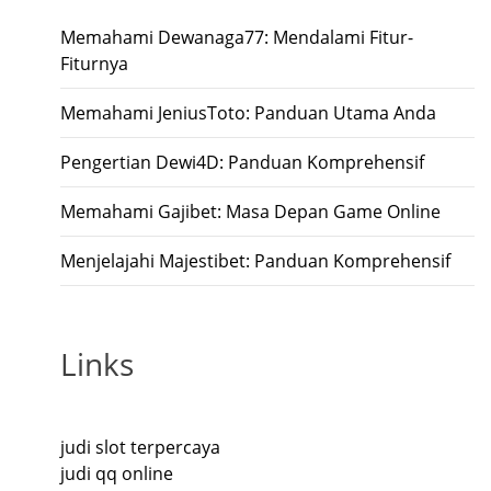
Memahami Dewanaga77: Mendalami Fitur-
Fiturnya
Memahami JeniusToto: Panduan Utama Anda
Pengertian Dewi4D: Panduan Komprehensif
Memahami Gajibet: Masa Depan Game Online
Menjelajahi Majestibet: Panduan Komprehensif
Links
judi slot terpercaya
judi qq online