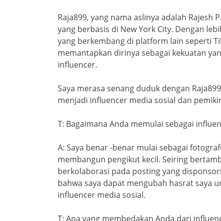
Raja899, yang nama aslinya adalah Rajesh Pa
yang berbasis di New York City. Dengan leb
yang berkembang di platform lain seperti 
memantapkan dirinya sebagai kekuatan yan
influencer.
Saya merasa senang duduk dengan Raja899 u
menjadi influencer media sosial dan pemiki
T: Bagaimana Anda memulai sebagai influen
A: Saya benar -benar mulai sebagai fotogra
membangun pengikut kecil. Seiring bertam
berkolaborasi pada posting yang disponsor
bahwa saya dapat mengubah hasrat saya unt
influencer media sosial.
T: Apa yang membedakan Anda dari influencer