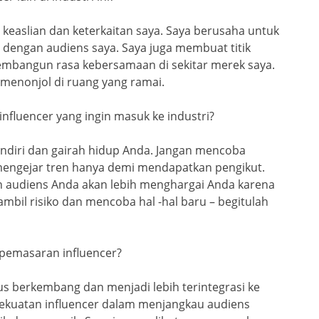
keaslian dan keterkaitan saya. Saya berusaha untuk
dengan audiens saya. Saya juga membuat titik
embangun rasa kebersamaan di sekitar merek saya.
 menonjol di ruang yang ramai.
 influencer yang ingin masuk ke industri?
sendiri dan gairah hidup Anda. Jangan mencoba
engejar tren hanya demi mendapatkan pengikut.
dan audiens Anda akan lebih menghargai Anda karena
ambil risiko dan mencoba hal -hal baru – begitulah
 pemasaran influencer?
rus berkembang dan menjadi lebih terintegrasi ke
kekuatan influencer dalam menjangkau audiens