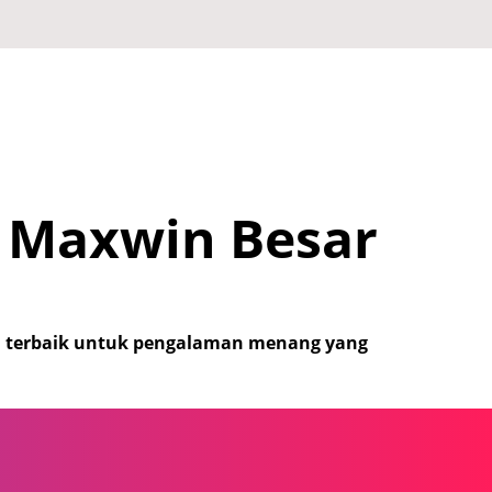
i, Maxwin Besar
ihan terbaik untuk pengalaman menang yang