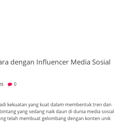
ara dengan Influencer Media Sosial
0
25
enjadi kekuatan yang kuat dalam membentuk tren dan
intang yang sedang naik daun di dunia media sosial
yang telah membuat gelombang dengan konten unik