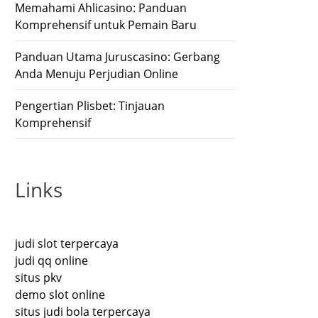
Memahami Ahlicasino: Panduan
Komprehensif untuk Pemain Baru
Panduan Utama Juruscasino: Gerbang
Anda Menuju Perjudian Online
Pengertian Plisbet: Tinjauan
Komprehensif
Links
judi slot terpercaya
judi qq online
situs pkv
demo slot online
situs judi bola terpercaya