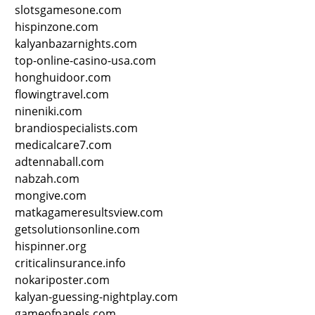
slotsgamesone.com
hispinzone.com
kalyanbazarnights.com
top-online-casino-usa.com
honghuidoor.com
flowingtravel.com
nineniki.com
brandiospecialists.com
medicalcare7.com
adtennaball.com
nabzah.com
mongive.com
matkagameresultsview.com
getsolutionsonline.com
hispinner.org
criticalinsurance.info
nokariposter.com
kalyan-guessing-nightplay.com
gameofpanels.com