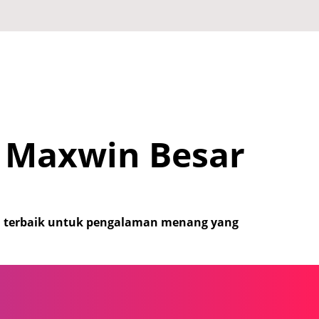
i, Maxwin Besar
ihan terbaik untuk pengalaman menang yang