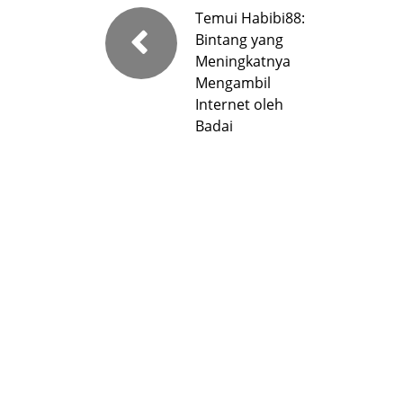
Temui Habibi88:
Bintang yang
Meningkatnya
Mengambil
Internet oleh
Badai