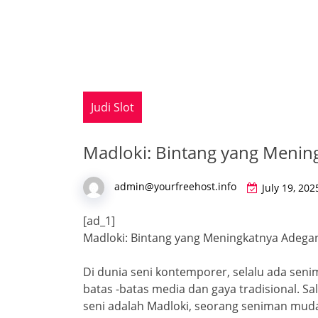
Judi Slot
Madloki: Bintang yang Menin
admin@yourfreehost.info
July 19, 202
[ad_1]
Madloki: Bintang yang Meningkatnya Adega
Di dunia seni kontemporer, selalu ada se
batas -batas media dan gaya tradisional. 
seni adalah Madloki, seorang seniman mud