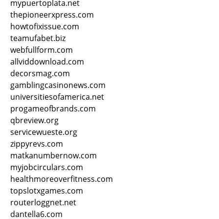
mypuertoplata.net
thepioneerxpress.com
howtofixissue.com
teamufabet.biz
webfullform.com
allviddownload.com
decorsmag.com
gamblingcasinonews.com
universitiesofamerica.net
progameofbrands.com
qbreview.org
servicewueste.org
zippyrevs.com
matkanumbernow.com
myjobcirculars.com
healthmoreoverfitness.com
topslotxgames.com
routerloggnet.net
dantella6.com