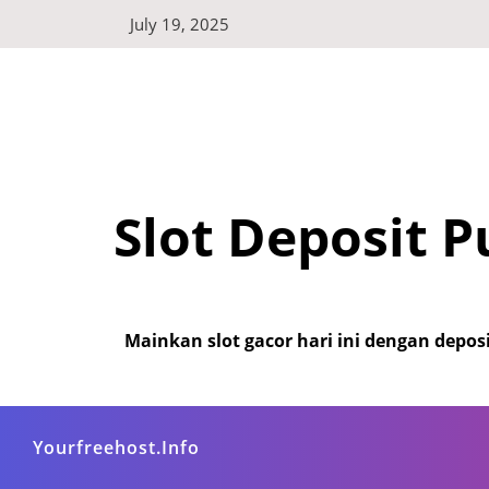
Skip
July 19, 2025
to
content
Slot Deposit P
Mainkan slot gacor hari ini dengan depos
Yourfreehost.info