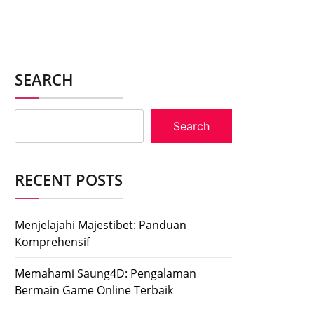
SEARCH
Search
RECENT POSTS
Menjelajahi Majestibet: Panduan
Komprehensif
Memahami Saung4D: Pengalaman
Bermain Game Online Terbaik