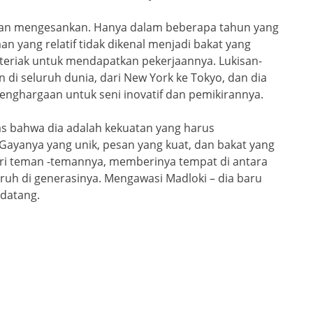
 dan mengesankan. Hanya dalam beberapa tahun yang
man yang relatif tidak dikenal menjadi bakat yang
k-teriak untuk mendapatkan pekerjaannya. Lukisan-
 di seluruh dunia, dari New York ke Tokyo, dan dia
nghargaan untuk seni inovatif dan pemikirannya.
las bahwa dia adalah kekuatan yang harus
Gayanya yang unik, pesan yang kuat, dan bakat yang
ri teman -temannya, memberinya tempat di antara
uh di generasinya. Mengawasi Madloki – dia baru
 datang.