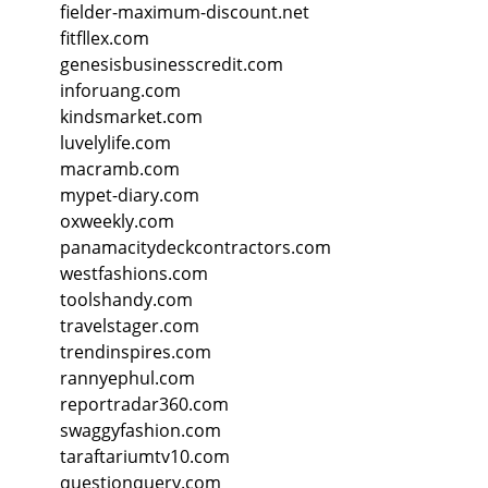
fielder-maximum-discount.net
fitfllex.com
genesisbusinesscredit.com
inforuang.com
kindsmarket.com
luvelylife.com
macramb.com
mypet-diary.com
oxweekly.com
panamacitydeckcontractors.com
westfashions.com
toolshandy.com
travelstager.com
trendinspires.com
rannyephul.com
reportradar360.com
swaggyfashion.com
taraftariumtv10.com
questionquery.com