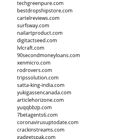
techgreenpure.com
bestdropshipstore.com
cartelreviews.com
surfsway.com
nailartproduct.com
digitactseed.com
lvlcraft.com
90secondmoneyloans.com
xenmicro.com
rodrovers.com
tripssolution.com
satta-king-india.com
yukigassencanada.com
articlehorizone.com
yuqqbbzp.com
7betagents6.com
coronavirusuptodate.com
crackinstreams.com
gadgetspak.com