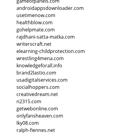
gameofpanels.com
androidappsdownloader.com
usetimenow.com
healthblow.com
gohelpmate.com
rajdhani-satta-matka.com
writerscraft.net
elearning-childprotection.com
wrestling4mena.com
knowledgeforall.info
brand2lastio.com
usadigitalservices.com
socialhoppers.com
creativedream.net
n2315.com
getwebonline.com
onlyfansheaven.com
lky08.com
ralph-fiennes.net