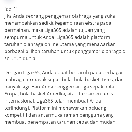
[ad_1]
Jika Anda seorang penggemar olahraga yang suka
menambahkan sedikit kegembiraan ekstra pada
permainan, maka Liga365 adalah tujuan yang
sempurna untuk Anda. Liga365 adalah platform
taruhan olahraga online utama yang menawarkan
berbagai pilihan taruhan untuk penggemar olahraga di
seluruh dunia.
Dengan Liga365, Anda dapat bertaruh pada berbagai
olahraga termasuk sepak bola, bola basket, tenis, dan
banyak lagi. Baik Anda penggemar liga sepak bola
Eropa, bola basket Amerika, atau turnamen tenis
internasional, Liga365 telah membuat Anda
terlindungi. Platform ini menawarkan peluang
kompetitif dan antarmuka ramah pengguna yang
membuat penempatan taruhan cepat dan mudah.