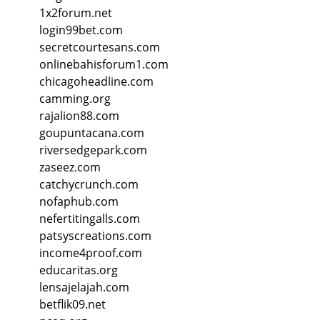
1x2forum.net
login99bet.com
secretcourtesans.com
onlinebahisforum1.com
chicagoheadline.com
camming.org
rajalion88.com
goupuntacana.com
riversedgepark.com
zaseez.com
catchycrunch.com
nofaphub.com
nefertitingalls.com
patsyscreations.com
income4proof.com
educaritas.org
lensajelajah.com
betflik09.net