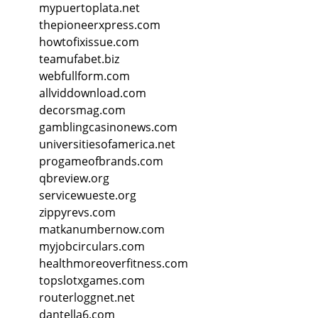
mypuertoplata.net
thepioneerxpress.com
howtofixissue.com
teamufabet.biz
webfullform.com
allviddownload.com
decorsmag.com
gamblingcasinonews.com
universitiesofamerica.net
progameofbrands.com
qbreview.org
servicewueste.org
zippyrevs.com
matkanumbernow.com
myjobcirculars.com
healthmoreoverfitness.com
topslotxgames.com
routerloggnet.net
dantella6.com