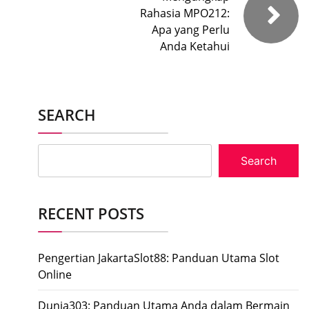
Rahasia MPO212:
Apa yang Perlu
Anda Ketahui
SEARCH
Search
RECENT POSTS
Pengertian JakartaSlot88: Panduan Utama Slot
Online
Dunia303: Panduan Utama Anda dalam Bermain