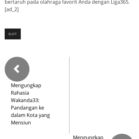
bertaruh pada olahraga favorit Anda dengan Liga365.
[ad_2]
SLOT
Mengungkap
Rahasia
Wakanda33:
Pandangan ke
dalam Kota yang
Mensiun
Mengungkap