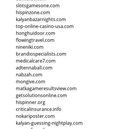
slotsgamesone.com
hispinzone.com
kalyanbazarnights.com
top-online-casino-usa.com
honghuidoor.com
flowingtravel.com
nineniki.com
brandiospecialists.com
medicalcare7.com
adtennaball.com
nabzah.com
mongive.com
matkagameresultsview.com
getsolutionsonline.com
hispinner.org
criticalinsurance.info
nokariposter.com
kalyan-guessing-nightplay.com