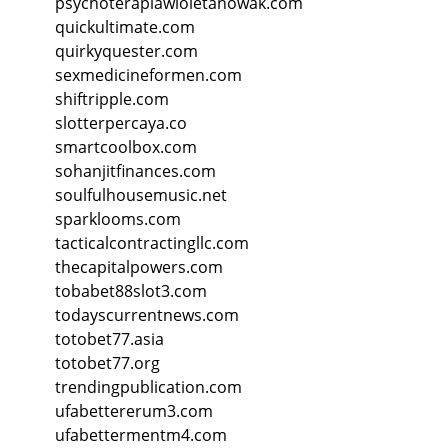
psychoterapiawioletanowak.com
quickultimate.com
quirkyquester.com
sexmedicineformen.com
shiftripple.com
slotterpercaya.co
smartcoolbox.com
sohanjitfinances.com
soulfulhousemusic.net
sparklooms.com
tacticalcontractingllc.com
thecapitalpowers.com
tobabet88slot3.com
todayscurrentnews.com
totobet77.asia
totobet77.org
trendingpublication.com
ufabettererum3.com
ufabettermentm4.com