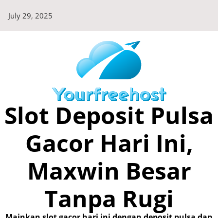
Skip
July 29, 2025
to
content
Slot Deposit Pulsa
Gacor Hari Ini,
Maxwin Besar
Tanpa Rugi
Mainkan slot gacor hari ini dengan deposit pulsa dan