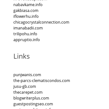
nabavkame.info
gakbiasa.com
iflowerhu.info
chicagocrystalconnection.com
imanabadii.com
trilipohu.info
appruptio.info
Links
punjwanis.com
the-parcs-clematiscondos.com
jusu-gb.com
thecarepet.com
blogwriterplus.com
guestpostingseo.com